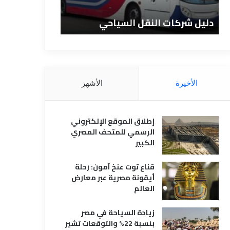
ن
ا
 شركات النقل السياحي
دليل الفنادق المصرية
د
ق
ا
ل
م
ص
الأخيرة
الأشهر
ر
ي
ة
إطلاق الموقع الإلكتروني
الرسمي للمتحف المصري
الكبير
قناع توت عنخ آمون: رحلة
أيقونة مصرية عبر معارض
العالم
زيادة السياحة في مصر
بنسبة 22% والتوقعات تشير