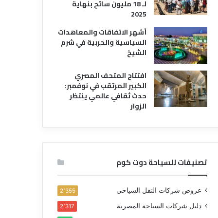
لـ 18 مليون سائح بنهاية
2025
أشهر الاتفاقات والمعاهدات
السياسية والحربية في شرم
الشيخ
افتتاح المتحف المصري
الكبير المرتقب في نوفمبر:
حدث ثقافي عالمي ينتظر
الزوار
تصنيفات للسياحة دوت كوم
عروض شركات النقل السياحي
2٬355
دليل شركات السياحة المصرية
2٬317