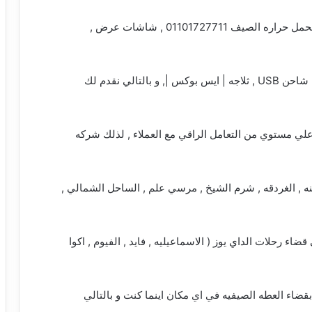
لذلك فان الباص مزود ب تييكف علي اعلي قوه لتحمل حراره الصيف 01101727711 , شاشات عرض ,
داخلي , كاسيت |فيديو | DVD /CD/ USB | مايك , شاحن USB , ثلاجه | ايس بوكس |, و بالتالي نقدم لك
لي مستوي من التعامل الراقي مع العملاء , لذلك شركه
 ( العين السخنه , الغردقه , شرم الشيخ , مرسي علم , الساحل الشمالي ,
قضاء رحلات الداي يوز ( الاسماعيليه , فايد , الفيوم , اكوا
بقضاء العطه الصيفيه في اي مكان اينما كنت و بالتالي