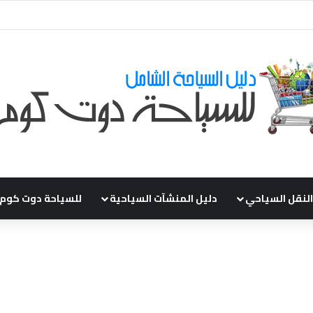
ي طلباتكم و استفسارتكم ... لو عندك سؤال او استفسار ماتدرددش فى طلب الم
النقل السياحي
دليل المنشآت السياحية
للسياحة دوت كوم