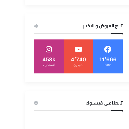
تابع العروض و الاخبار
458k
4٬740
11٬666
Fans
متابعون
انستجرام
تابعنا على فيسبوك