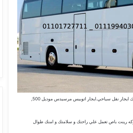
شركه رينت باص للنقل السياحي في مصر تقدم لك ايجار نقل سياحي.ايجار اتوبيس مرسيدس موديل 500,
كب, بالتالي لان شركه رينت باص تعمل علي راحتك و سلامتك و امنك طوال