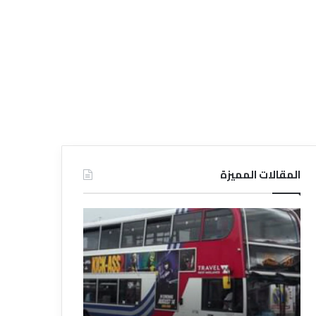
المقالات المميزة
د
ل
ي
ل
ا
ل
ف