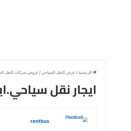
الرئيسية
/
عرض النقل السياحي
/
عروض شركات النقل الس
ايجار نقل سياحي.ا
ق
ن
ا
ة
ل
rentbus
ل
س