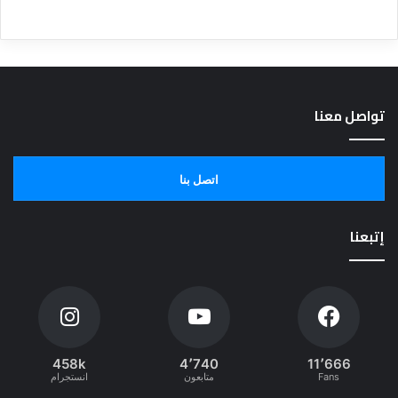
تواصل معنا
اتصل بنا
إتبعنا
458k
4٬740
11٬666
Fans
متابعون
انستجرام