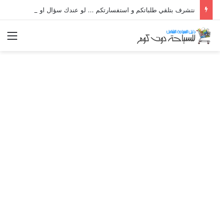
نتشرف بتلقي طلباتكم و استفسارتكم ... لو عندك سؤال او استفسار ماتدرددش فى طلب المساعدة
الق