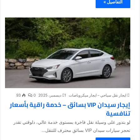
التفاصيل »
ايجار نقل سياحي – ايجار ميكروباصات
1 ديسمبر، 2025
0
93
إيجار سيدان VIP بسائق – خدمة راقية بأسعار
تنافسية
لو بتدور على وسيلة نقل فاخرة بمستوى خدمة عالي، دلوقتي تقدر
تحجز سيارات سيدان VIP بسائق محترف للتنقل...