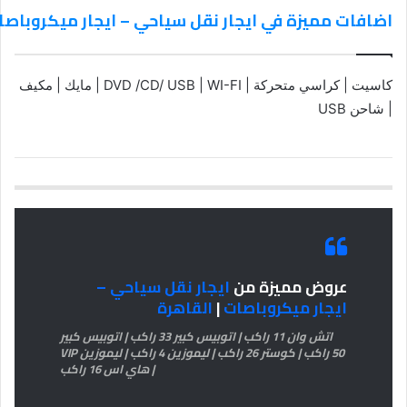
اضافات مميزة في ايجار نقل سياحي – ايجار ميكروباص
كاسيت | كراسي متحركة | DVD /CD/ USB | WI-FI | مايك | مكيف
| شاحن USB
عروض مميزة من
ايجار نقل سياحي –
ايجار ميكروباصات
|
القاهرة
اتش وان 11 راكب | اتوبيس كبير 33 راكب | اتوبيس كبير
50 راكب | كوستر 26 راكب | ليموزين 4 راكب | ليموزين VIP
| هاي اس 16 راكب