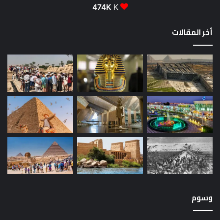
474K
K
أخر المقالات
وسوم