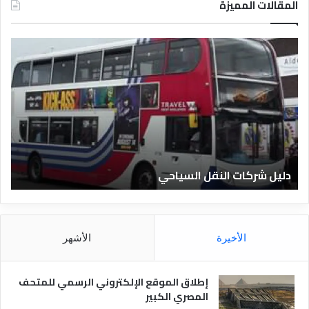
المقالات المميزة
د
ل
ي
ل
ا
ل
ف
ن
ا
دليل الفنادق المصرية
د
ق
ا
ل
م
الأخيرة
الأشهر
ص
ر
ي
إطلاق الموقع الإلكتروني الرسمي للمتحف
ة
المصري الكبير