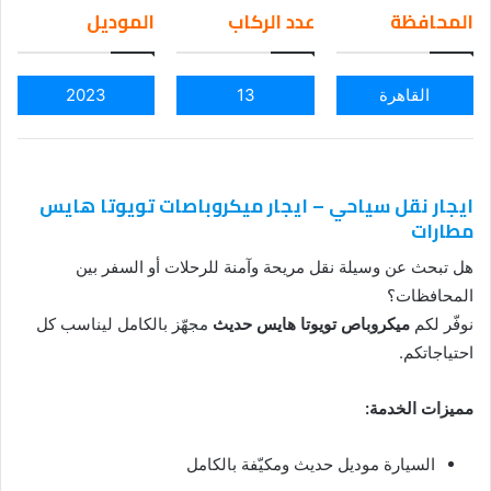
em
المحافظة
عدد الركاب
الموديل
ail
القاهرة
13
2023
ايجار نقل سياحي – ايجار ميكروباصات تويوتا هايس
مطارات
هل تبحث عن وسيلة نقل مريحة وآمنة للرحلات أو السفر بين
المحافظات؟
نوفّر لكم
ميكروباص تويوتا هايس حديث
مجهّز بالكامل ليناسب كل
احتياجاتكم.
مميزات الخدمة:
السيارة موديل حديث ومكيّفة بالكامل