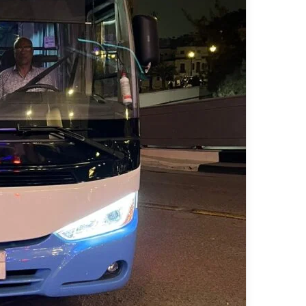
ي
ا
قناة للسياحة دوت كوم – عروض
ا
ت
الفنادق
عروض شرك
ح
ا
ة
ل
د
ن
و
ق
ت
ل
ك
ا
و
ل
م
س
–
ي
ع
ا
ر
ح
و
ي
ض
ا
ل
ف
ن
ا
د
ق