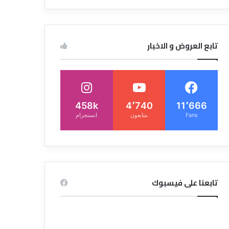
تابع العروض و الاخبار
458k
4٬740
11٬666
Fans
متابعون
انستجرام
تابعنا على فيسبوك