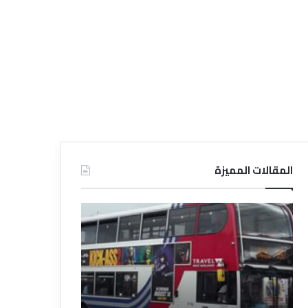
المقالات المميزة
د
ت
ل
ع
ي
ر
ل
ي
ا
ف
ل
ا
ف
ل