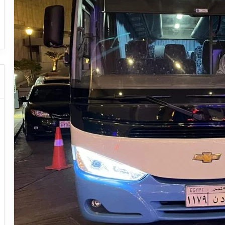
ا
ت
ات النقل السياحي
دليل شركات النقل السياحي
ا
ل
ن
ق
ل
ا
ل
س
ي
ا
ح
ي