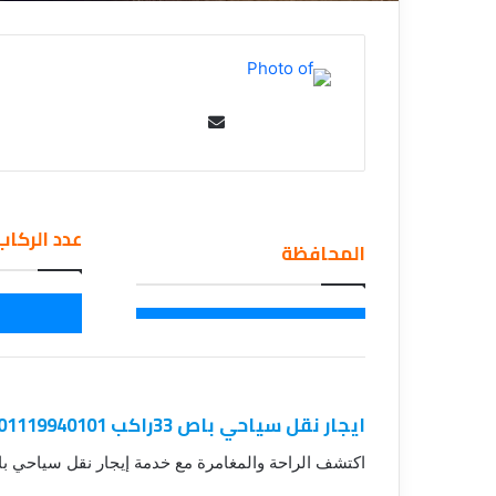
Se
nd
an
em
عدد الركاب
ail
المحافظة
ايجار نقل سياحي باص 33راكب 01119940101
اكتشف الراحة والمغامرة مع خدمة إيجار نقل سياحي باص سعة 