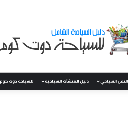
قي طلباتكم و استفسارتكم ... لو عندك سؤال او استفسار ماتدرددش فى طلب ال
النقل السياحي
دليل المنشآت السياحية
للسياحة دوت كوم