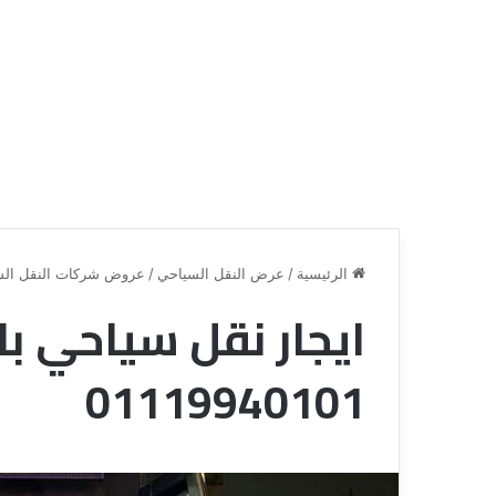
الرئيسية
/
عرض النقل السياحي
/
عروض شركات النقل الس
ق
ع
ن
ر
01119940101
ا
و
ة
ض
ل
ش
ل
ر
س
ك