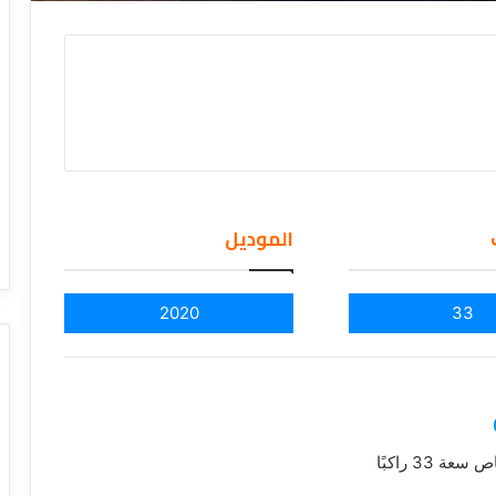
الموديل
2020
33
33 راكبًا