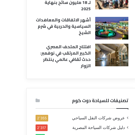
لـ 18 مليون سائح بنهاية
2025
أشهر الاتفاقات والمعاهدات
السياسية والحربية في شرم
الشيخ
افتتاح المتحف المصري
الكبير المرتقب في نوفمبر:
حدث ثقافي عالمي ينتظر
الزوار
تصنيفات للسياحة دوت كوم
عروض شركات النقل السياحي
2٬355
دليل شركات السياحة المصرية
2٬317