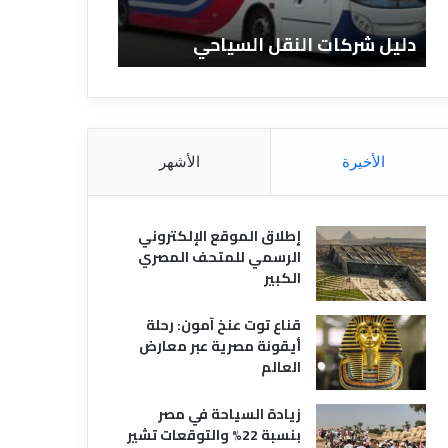
ن
ف
ا
ن
دليل الفنادق المصرية
تعريف 
د
ا
ق
د
ا
ق
ل
و
م
ا
ص
ن
الأخيرة
الأشهر
ر
و
ي
ا
ة
ع
إطلاق الموقع الإلكتروني
ه
الرسمي للمتحف المصري
ا
الكبير
قناع توت عنخ آمون: رحلة
أيقونة مصرية عبر معارض
العالم
زيادة السياحة في مصر
بنسبة 22% والتوقعات تشير