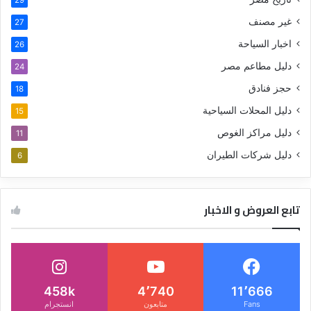
غير مصنف
27
اخبار السياحة
26
دليل مطاعم مصر
24
حجز فنادق
18
دليل المحلات السياحية
15
دليل مراكز الغوص
11
دليل شركات الطيران
6
تابع العروض و الاخبار
458k
4٬740
11٬666
Fans
متابعون
انستجرام