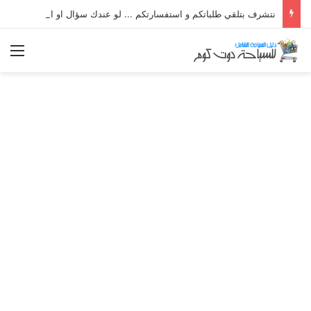
نتشرف بتلقي طلباتكم و استفسارتكم ... لو عندك سؤال او استفسار ماتدرددش فى طلب المساعدة
الق