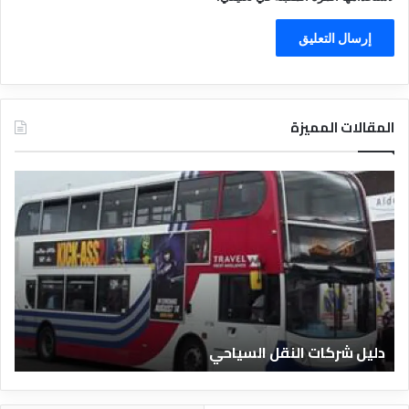
المقالات المميزة
د
ل
ي
ل
ا
ل
ف
ن
ا
دليل الفنادق المصرية
د
ق
ا