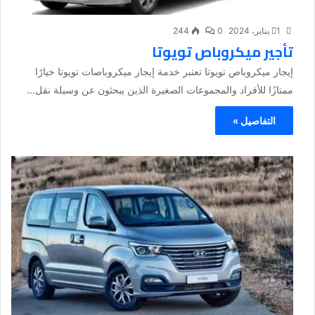
1 يناير، 2024
0
244
تأجير ميكروباص تويوتا
إيجار ميكروباص تويوتا تعتبر خدمة إيجار ميكروباصات تويوتا خيارًا
ممتازًا للأفراد والمجموعات الصغيرة الذين يبحثون عن وسيلة نقل...
التفاصيل »