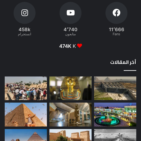
458k
4٬740
11٬666
Fans
متابعون
انستجرام
474K
K
أخر المقالات