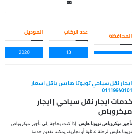
Se
nd
an
em
عدد الركاب
الموديل
المحافظة
ail
2020
13
ايجار نقل سياحي تويوتا هايس باقل اسعار
01119940101
خدمات ايجار نقل سياحي | ايجار
ميكروباص
تأجير ميكروباص تويوتا هايس:
إذا كنت بحاجة إلى تأجير ميكروباص
تويوتا هايس لرحلة عائلية أو تجارية، يمكننا تقديم خدمة