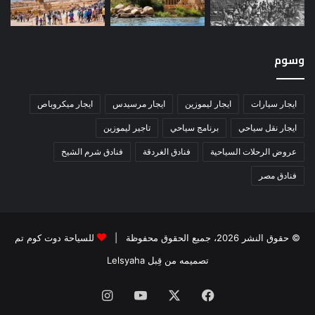
وسوم
ايجار سيارات
ايجار ليموزين
ايجار مرسيدس
ايجار ميكروباص
ايجار نقل سياحي
برنامج سياحي
تاجير ليموزين
عروض الرحلات السياحية
فنادق الغردقة
فنادق شرم الشيخ
فنادق مصر
© حقوق النشر 2026، جميع الحقوق محفوظة |
للسياحة دوت كوم تم
تصميمه من قِبل Lelsyaha
فيسبوك
‫X
‫YouTube
انستقرام