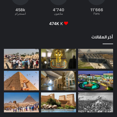
458k
4٬740
11٬666
Fans
متابعون
انستجرام
474K
K
أخر المقالات