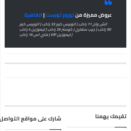
عروض مميزة من
تورزم تورست
|
القاهرة
اتش وان 11 راكب | اتوبيس كبير 33 راكب | اتوبيس كبير
50 راكب | جيب سفاري | كوستر 26 راكب | ليموزين 4 راكب
| ليموزين VIP | هاي اس 16 راكب
تقيمك يهمنا
شارك على مواقع التواصل 