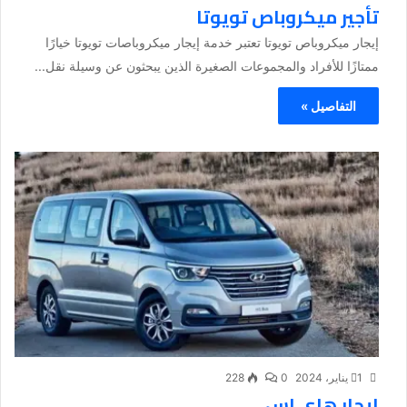
تأجير ميكروباص تويوتا
إيجار ميكروباص تويوتا تعتبر خدمة إيجار ميكروباصات تويوتا خيارًا
ممتازًا للأفراد والمجموعات الصغيرة الذين يبحثون عن وسيلة نقل...
التفاصيل »
1 يناير، 2024
0
228
ايجار هاي اس