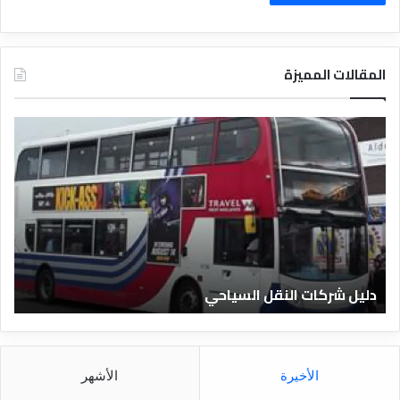
المقالات المميزة
د
ل
ي
ل
ا
ل
ف
ن
ا
دليل الفنادق المصرية
د
ق
ا
ل
م
الأخيرة
الأشهر
ص