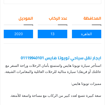
nd
an
em
المحافظة
عدد الركاب
الموديل
ail
القاهرة
13
2020
ايجار نقل سياحي تويوتا هايس 01119940101
استأجر سيارة تويوتا هايس واستمتع بأمان الرحلات وراحة السفر مع
عائلتك أو فريقك! سيارة مثالية للرحلات العائلية والمغامرات الشيقة.
مميزات تويوتا هايس:
سعة كبيرة تتسع لعدد كبير من الركاب مع مساحة واسعة للأمتعة.