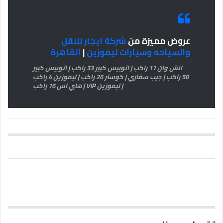
عروض مميزة من
شركة ايجار للنقل
والسياحه وسيارات ليموزين
|
القاهرة
اتش وان 11 راكب | اتوبيس كبير 33 راكب | اتوبيس كبير
50 راكب | جيب سفاري | كوستر 26 راكب | ليموزين 4 راكب
| ليموزين VIP | هاي اس 16 راكب