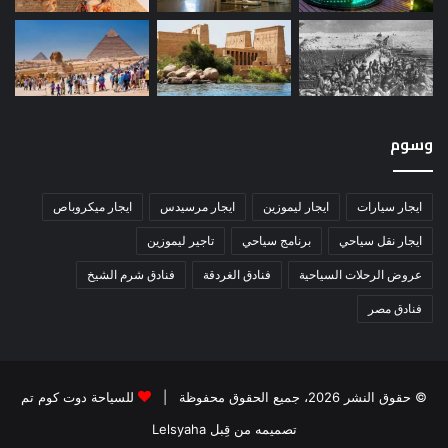
وسوم
ايجار سيارات
ايجار ليموزين
ايجار مرسيدس
ايجار ميكروباص
ايجار نقل سياحي
برنامج سياحي
تاجير ليموزين
عروض الرحلات السياحية
فنادق الغردقة
فنادق شرم الشيخ
فنادق مصر
© حقوق النشر 2026، جميع الحقوق محفوظة |
للسياحة دوت كوم تم
تصميمه من قِبل Lelsyaha