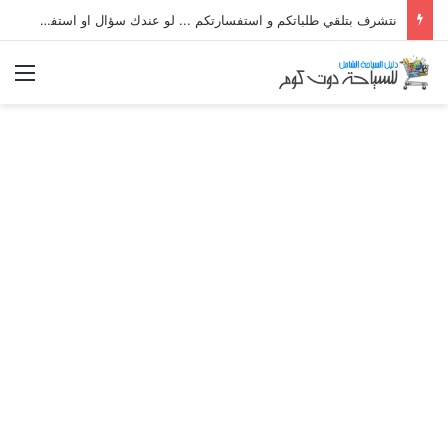
نتشرف بتلقي طلباتكم و استفسارتكم ... لو عندك سؤال او استفسار ماتدرددش فى طلب المساعدة
الق