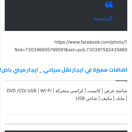
الرئيسية
https://www.facebook.com/photo/?
fbid=730396605769091&set=pcb.730397582435660
اضافات مميزة في ايجار نقل سياحي _ ايجار ميني باص01014555692
شاشة عرض | كاسيت | كراسي متحركة | DVD /CD/ USB | WI-FI
| مايك | مكيف | شاحن USB