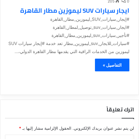
205
0
ايجار سيارات SUV ليموزين مطار القاهرة
#إيجار_سيارات_SUV_ليموزين_مطار_القاهرة
#ايجار_سيارات_suv_توصيل_لمطار_القاهرة
#تأجير_سيارات_suv_ليموزين_مطار_القاهرة
#سيارات_للايجار_suv_ليموزين_مطار تعد خدمة #إيجار سيارات SUV
ليموزين من الخدمات الراقية التي يقدمها مطار القاهرة الدولي،...
التفاصيل »
اترك تعليقاً
لن يتم نشر عنوان بريدك الإلكتروني.
الحقول الإلزامية مشار إليها بـ
*