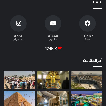
إتبعنا
458k
4٬740
11٬667
Fans
متابعون
انستجرام
474K
K
أخر المقالات