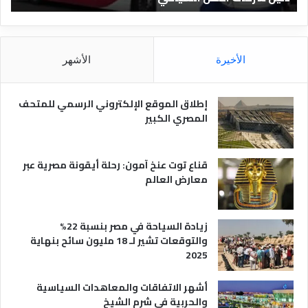
ق
د
ا
ق
ل
و
م
ا
الأخيرة
الأشهر
ص
ن
ر
و
ي
ا
إطلاق الموقع الإلكتروني الرسمي للمتحف
ة
ع
المصري الكبير
ه
ا
قناع توت عنخ آمون: رحلة أيقونة مصرية عبر
معارض العالم
زيادة السياحة في مصر بنسبة 22%
والتوقعات تشير لـ 18 مليون سائح بنهاية
2025
أشهر الاتفاقات والمعاهدات السياسية
والحربية في شرم الشيخ