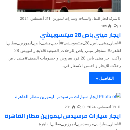
شركة ايجار للنقل والسياحه وسيارات ليموزين
11 أغسطس، 2024
189
0
ايجار ميني باص 28 ميتسوبيشي
#ايجار_ميني_باص_28_ميتسوبيشي#تأجير_ميني_باص_ليموزين_مطار_ا
لقاهرة#استئجار_ميني_باص_للرحلات_الصيفية#للايجار اتوبيس 28
راكب اجر ميني باص 28 فرد بعروض و خصومات الصيف#ميني باص
رحلات للايجار و احسن الاسعار في...
التفاصيل »
8 أغسطس، 2024
0
231
ايجار سيارات مرسيدس ليموزين مطار القاهرة
#ايجار_سيارات_مرسيدس_ليموزين_مطار_القاهرة