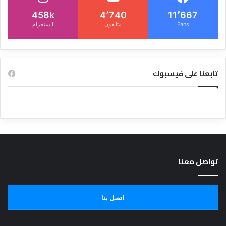
458k
4٬740
11٬667
Fans
متابعون
انستجرام
تابعنا على فيسبوك
تواصل معنا
اتصل بنا