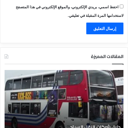
احفظ اسمي، بريدي الإلكتروني، والموقع الإلكتروني في هذا المتصفح
لاستخدامها المرة المقبلة في تعليقي.
المقالات المميزة
د
ت
ل
ع
ي
ر
ل
ي
ا
ف
ل
ا
ف
ل
ن
ف
ا
ن
دليل الفنادق المصرية
ت
د
ا