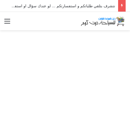
نتشرف بتلقي طلباتكم و استفسارتكم ... لو عندك سؤال او استفسار ماتدرددش فى طلب المساعدة
الق