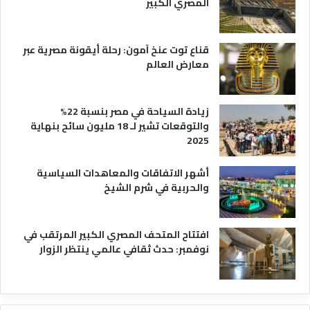
المصري الكبير
ه
ا
قناع توت عنخ آمون: رحلة أيقونة مصرية عبر
معارض العالم
زيادة السياحة في مصر بنسبة 22%
والتوقعات تشير لـ 18 مليون سائح بنهاية
2025
أشهر الاتفاقات والمعاهدات السياسية
والحربية في شرم الشيخ
افتتاح المتحف المصري الكبير المرتقب في
نوفمبر: حدث ثقافي عالمي ينتظر الزوار