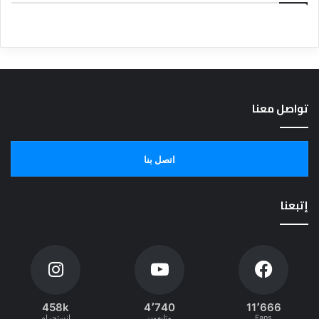
تواصل معنا
اتصل بنا
إتبعنا
458k
4٬740
11٬666
Fans
متابعون
انستجرام