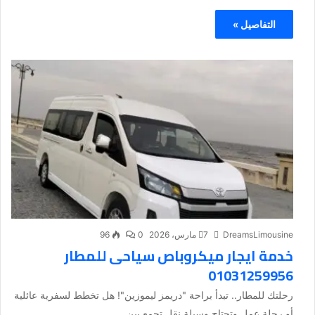
التفاصيل »
DreamsLimousine
7 مارس، 2026
0
96
خدمة ايجار ميكروباص سياحى للمطار
01031259956
رحلتك للمطار.. تبدأ براحة "دريمز ليموزين"! هل تخطط لسفرية عائلية
أو رحلة عمل وتحتاج وسيلة نقل تجمع بين...