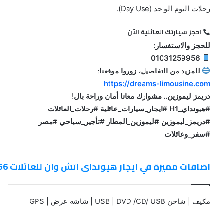
رحلات اليوم الواحد (Day Use).
احجز سيارتك العائلية الآن:
للحجز والاستفسار:
01031259956
للمزيد من التفاصيل، زوروا موقعنا:
https://dreams-limousine.com
دريمز ليموزين.. مشوارك معانا أمان وراحة بال!
#هيونداي_H1 #ايجار_سيارات_عائلية #رحلات_العائلات
#دريمز_ليموزين #ليموزين_المطار #تأجير_سياحي #مصر
#سفر_وعائلات
اضافات مميزة في ايجار هيونداى اتش وان للعائلات 01031259956
مكيف | شاحن USB | DVD /CD/ USB | شاشة عرض | GPS