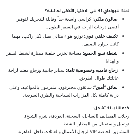
لماذا هيونداي H1 هي الاختيار الأذكى لعائلتك؟
صالون ملكي:
كراسي واسعة جداً وقابلة للتحريك لتوفير
أقصى درجات الراحة في السفر الطويل.
تكييف خلفي قوي:
توزيع هواء مثالي يصل لكل راكب، مهما
كانت حرارة الصيف.
شنطة تسع الجميع:
مساحة تخزين خلفية ممتازة لشنط السفر
والهدايا.
زجاج فامييه وخصوصية تامة:
ستائر جانبية وزجاج معتم لراحة
عائلتك طوال الطريق.
سائق “أمين”:
سائقون محترفون، ملتزمون بالمواعيد، وعلى
دراية كاملة بكل المزارات السياحية والطرق السريعة.
خدماتنا بـ H1 تشمل:
رحلات المصايف (الساحل، السخنة، الغردقة، شرم الشيخ).
توصيل واستقبال من المطار بالشنط.
المشاوير الخاصة VIP لرجال الأعمال والعائلات داخل القاهرة.