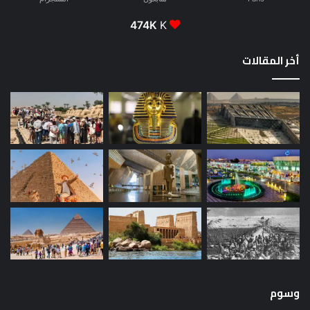
474K
K
أخر المقالات
وسوم