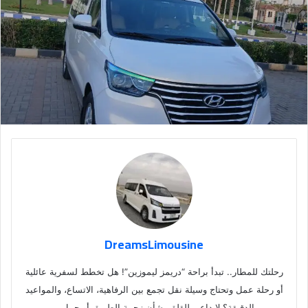
DreamsLimousine
رحلتك للمطار.. تبدأ براحة “دريمز ليموزين”! هل تخطط لسفرية عائلية
أو رحلة عمل وتحتاج وسيلة نقل تجمع بين الرفاهية، الاتساع، والمواعيد
الدقيقة؟ لا داعي للقلق بشأن زحمة الطريق أو حمل…