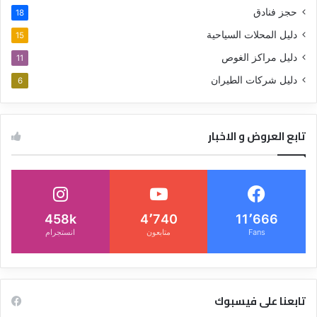
حجز فنادق
18
دليل المحلات السياحية
15
دليل مراكز الغوص
11
دليل شركات الطيران
6
تابع العروض و الاخبار
458k
4٬740
11٬666
Fans
متابعون
انستجرام
تابعنا على فيسبوك