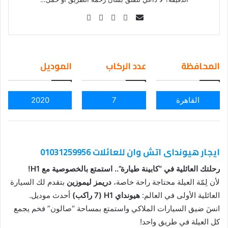
Se
nd
an
em
المحافظة
عدد الركاب
الموديل
ail
القاهرة
7
2020
ايجار هيونداى اتش وان للعائلات 01031259956
رحلتك العائلية في “كابينة طيارة”.. استمتع بالخصوصية مع H1!
لأن لِمّة العيلة محتاجة راحة خاصة،
دريمز ليموزين
بتقدم لك السيارة
العائلية الأولى في العالم:
هيونداي H1 (7 راكب)
أحدث موديل.
انسَ ضيق السيارات الملاكي واستمتع بمساحة “صالون” فخم يجمع
كل العيلة في طريق واحد!