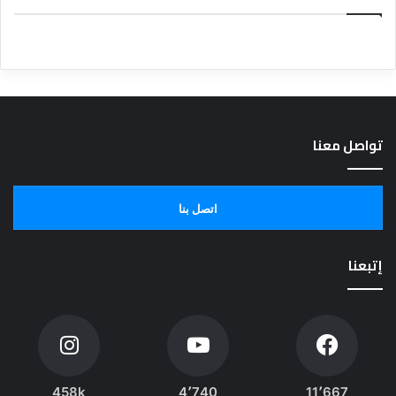
تواصل معنا
اتصل بنا
إتبعنا
458k
4٬740
11٬667