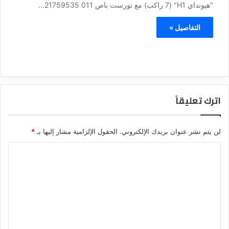
"هيونداي H1" (7 راكب) مع تورست باص 011 21759535...
التفاصيل »
اترك تعليقاً
لن يتم نشر عنوان بريدك الإلكتروني.
الحقول الإلزامية مشار إليها بـ
*
ا
ل
ت
ع
ل
ي