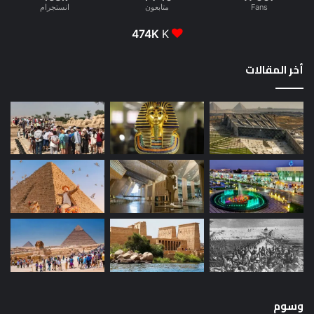
Fans
متابعون
انستجرام
474K
K
أخر المقالات
وسوم