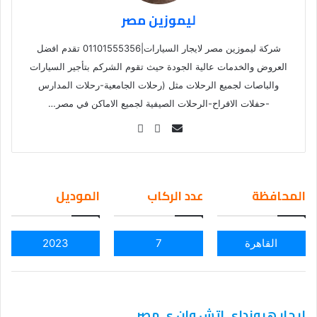
ليموزين مصر
شركة ليموزين مصر لايجار السيارات|01101555356 تقدم افضل
العروض والخدمات عالية الجودة حيث تقوم الشركم بتأجير السيارات
والباصات لجميع الرحلات مثل (رحلات الجامعية-رحلات المدارس
-حفلات الافراح-الرحلات الصيفية لجميع الاماكن في مصر…
Se
nd
an
em
المحافظة
عدد الركاب
الموديل
ail
القاهرة
7
2023
ايجار هيونداي اتش وان ي مصر