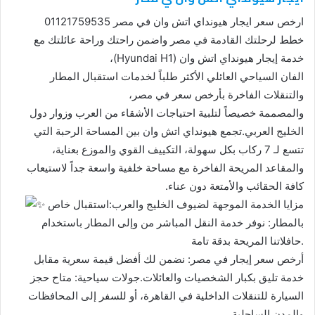
ارخص سعر ايجار هيونداي اتش وان في مصر 01121759535
خطط لرحلتك القادمة في مصر واضمن راحتك وراحة عائلتك مع
خدمة إيجار هيونداي اتش وان (Hyundai H1)،
الفان السياحي العائلي الأكثر طلباً لخدمات استقبال المطار
والتنقلات الفاخرة بأرخص سعر في مصر،
والمصممة خصيصاً لتلبية احتياجات الأشقاء من العرب وزوار دول
الخليج العربي.تجمع هيونداي اتش وان بين المساحة الرحبة التي
تتسع لـ 7 ركاب بكل سهولة، التكييف القوي والموزع بعناية،
والمقاعد المريحة الفاخرة مع مساحة خلفية واسعة جداً لاستيعاب
كافة الحقائب والأمتعة دون عناء.
مزايا الخدمة الموجهة لضيوف الخليج والعرب:استقبال خاص
بالمطار: نوفر خدمة النقل المباشر من وإلى المطار باستخدام
حافلاتنا المريحة بدقة تامة.
أرخص سعر إيجار في مصر: نضمن لك أفضل قيمة سعرية مقابل
خدمة تليق بكبار الشخصيات والعائلات.جولات سياحية: متاح حجز
السيارة للتنقلات الداخلية في القاهرة، أو للسفر إلى المحافظات
والمدن الساحلية.