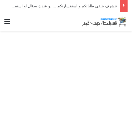
نتشرف بتلقي طلباتكم و استفسارتكم ... لو عندك سؤال او استفسار ماتدرددش فى طلب المساعدة
الق