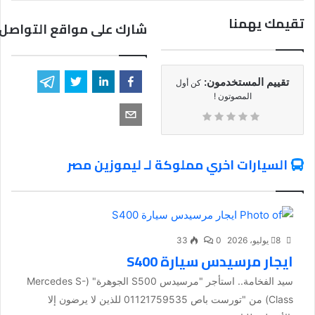
تقيمك يهمنا
شارك على مواقع التواصل 
تقييم المستخدمون:
كن أول
المصوتون !
السيارات اخري مملوكة لـ ليموزين مصر
8 يوليو، 2026
0
33
ايجار مرسيدس سيارة S400
سيد الفخامة.. استأجر "مرسيدس S500 الجوهرة" (Mercedes S-
Class) من "تورست باص 01121759535 للذين لا يرضون إلا