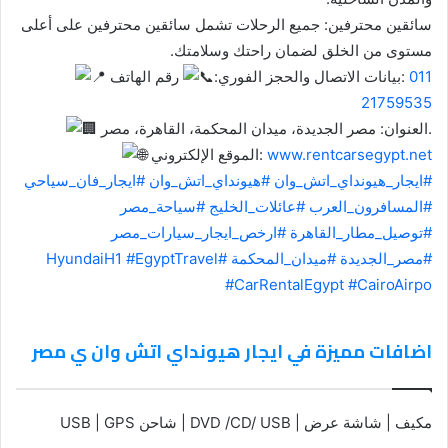
سائقين محترفين: جميع الرحلات تشمل سائقين محترفين على أعلى
مستوى من الخلق لضمان راحتك وسلامتك.
011
رقم الهاتف:
بيانات الاتصال والحجز الفوري:
21759535
العنوان: مصر الجديدة، ميدان المحكمة، القاهرة، مصر.
www.rentcarsegypt.net
الموقع الإلكتروني:
#ايجار_هيونداي_اتش_وان
#هيونداي_اتش_وان
#ايجار_فان_سياحي
#المسافرون_العرب
#عائلات_الخليج
#سياحة_مصر
#توصيل_مطار_القاهرة
#ارخص_ايجار_سيارات_مصر
#مصر_الجديدة
#ميدان_المحكمة
#HyundaiH1
#EgyptTravel
#CarRentalEgypt
#CairoAirpo
اضافات مميزة في ايجار هيونداي اتش وان ي مصر
مكيف | شاشة عرض | DVD /CD/ USB | شاحن USB | GPS