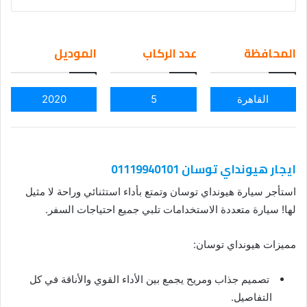
nd
an
em
المحافظة
عدد الركاب
الموديل
ail
القاهرة
5
2020
ايجار هيونداي توسان 01119940101
استأجر سيارة هيونداي توسان وتمتع بأداء استثنائي وراحة لا مثيل
لها! سيارة متعددة الاستخدامات تلبي جميع احتياجات السفر.
مميزات هيونداي توسان:
تصميم جذاب ومريح يجمع بين الأداء القوي والأناقة في كل
التفاصيل.