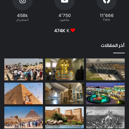
458k
4٬750
11٬666
Fans
متابعون
انستجرام
474K
K
أخر المقالات