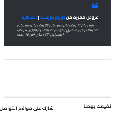
عروض مميزة من
تورزم تورست
|
القاهرة
اتش وان 11 راكب | اتوبيس كبير 33 راكب | اتوبيس كبير
50 راكب | جيب سفاري | كوستر 26 راكب | ليموزين 4 راكب
| ليموزين VIP | هاي اس 16 راكب
تقيمك يهمنا
شارك على مواقع التواصل 