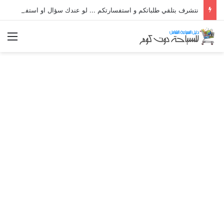
نتشرف بتلقي طلباتكم و استفسارتكم ... لو عندك سؤال او استفسار ماتدرددش فى طلب المساعدة
الق