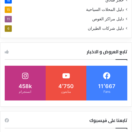
حجز فنادق
18
دليل المحلات السياحية
15
دليل مراكز الغوص
11
دليل شركات الطيران
6
تابع العروض و الاخبار
458k
4٬750
11٬667
Fans
متابعون
انستجرام
تابعنا على فيسبوك