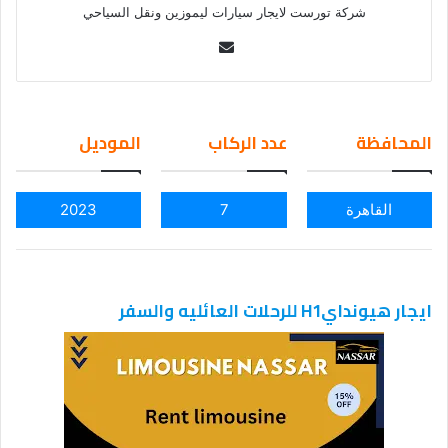
شركة تورست لايجار سيارات ليموزين ونقل السياحي
Se
nd
an
em
المحافظة
عدد الركاب
الموديل
ail
القاهرة
7
2023
ايجار هيوندايH1 للرحلات العائليه والسفر