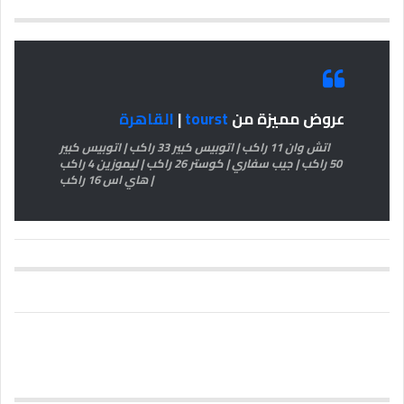
عروض مميزة من
tourst
|
القاهرة
اتش وان 11 راكب | اتوبيس كبير 33 راكب | اتوبيس كبير
50 راكب | جيب سفاري | كوستر 26 راكب | ليموزين 4 راكب
| هاي اس 16 راكب