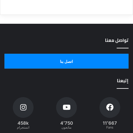
تواصل معنا
اتصل بنا
إتبعنا
458k
4٬750
11٬667
Fans
متابعون
انستجرام