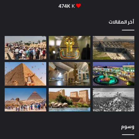
474K
K
أخر المقالات
وسوم