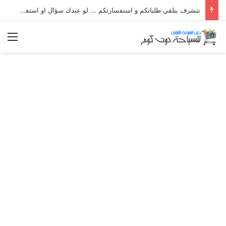
نتشرف بتلقي طلباتكم و استفسارتكم ... لو عندك سؤال او استفسار ماتدرددش فى طلب المساعدة
الق