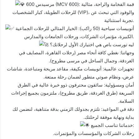
مرسيدس 600 (MCV 600): قمة الفخامة والراحة، مثالية
للرحلات الطويلة، كبار الشخصيات (VIP)، والوفود التي تبحث عن
تجربة استثنائية.
أتوبيسات سياحية (50 راكب): الخيار المثالي للرحلات الجماعية
الكبيرة، مؤتمرات الشركات، ورحلات الجامعات والمدارس.
ليه تورست باص هي اختيارك الأول لرحلاتك؟
وجهاتنا: نغطي كافة أنحاء مصر (رحلات القاهرة، المصايف في
الغردقة، وجمال الساحل في مرسى مطروح).
تجهيزات عالمية: أتوبيسات مكيفة، مقاعد مريحة ومتباعدة، شاشات
عرض، ونظام صوتي متطور لضمان رحلة ممتعة.
أمان ومسؤولية: سائقون محترفون ذوو خبرة عالية في الطرق
السريعة (طرق الغردقة، طريق مطروح)، ملتزمون بجميع إجراءات
السلامة.
دقة في المواعيد: نلتزم بجدولك الزمني بدقة متناهية، لنضمن لك
بداية ونهاية موفقة لرحلتك.
خدماتنا تناسب الجميع:
رحلات الشركات والمؤسسات والمؤتمرات.