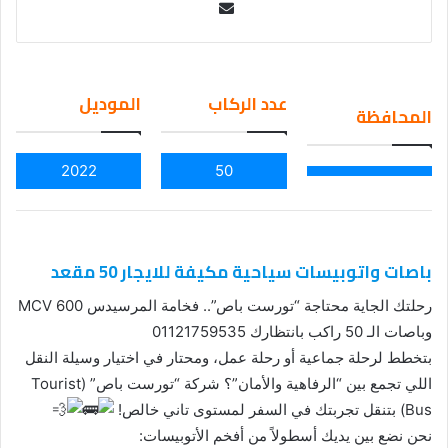
Se
nd
an
em
عدد الركاب
الموديل
المحافظة
ail
2022
50
باصات واتوبيسات سياحية مكيفة للايجار 50 مقعد
رحلتك الجاية محتاجة “تورست باص”.. فخامة المرسيدس MCV 600
وباصات الـ 50 راكب بانتظارك 01121759535
بتخطط لرحلة جماعية أو رحلة عمل، ومحتار في اختيار وسيلة النقل
اللي تجمع بين “الرفاهية والأمان”؟ شركة “تورست باص” (Tourist
Bus) بتنقل تجربتك في السفر لمستوى تاني خالص!
نحن نضع بين يديك أسطولاً من أفخم الأتوبيسات: