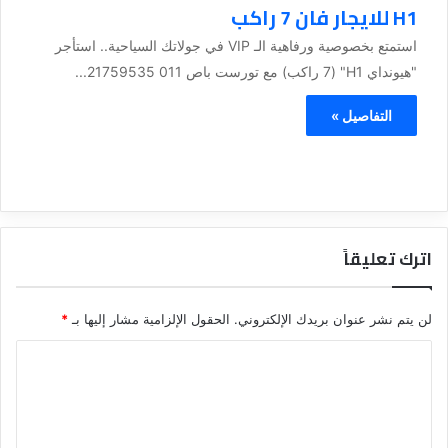
H1 للايجار فان 7 راكب
استمتع بخصوصية ورفاهية الـ VIP في جولاتك السياحية.. استأجر
"هيونداي H1" (7 راكب) مع تورست باص 011 21759535...
التفاصيل »
اترك تعليقاً
لن يتم نشر عنوان بريدك الإلكتروني.
الحقول الإلزامية مشار إليها بـ
*
ا
ل
ت
ع