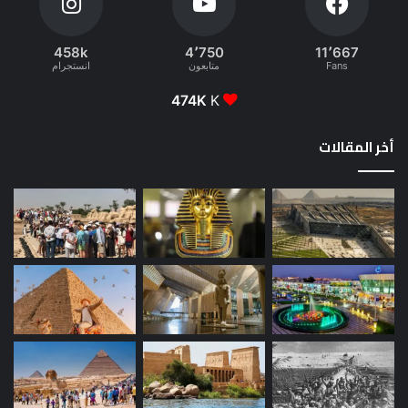
458k
4٬750
11٬667
Fans
متابعون
انستجرام
474K
K
أخر المقالات