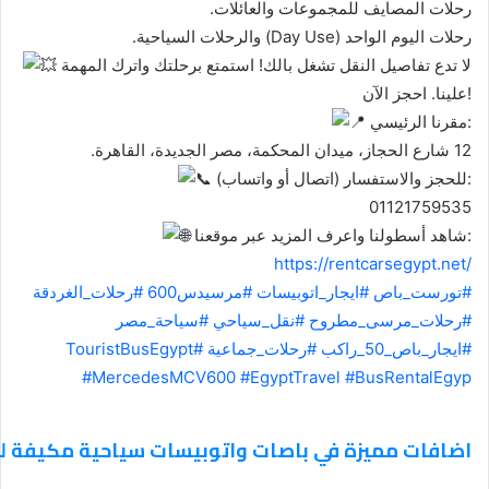
رحلات المصايف للمجموعات والعائلات.
رحلات اليوم الواحد (Day Use) والرحلات السياحية.
لا تدع تفاصيل النقل تشغل بالك! استمتع برحلتك واترك المهمة
علينا. احجز الآن!
مقرنا الرئيسي:
12 شارع الحجاز، ميدان المحكمة، مصر الجديدة، القاهرة.
للحجز والاستفسار (اتصال أو واتساب):
01121759535
شاهد أسطولنا واعرف المزيد عبر موقعنا:
https://rentcarsegypt.net/
#تورست_باص
#ايجار_اتوبيسات
#مرسيدس600
#رحلات_الغردقة
#رحلات_مرسى_مطروح
#نقل_سياحي
#سياحة_مصر
#ايجار_باص_50_راكب
#رحلات_جماعية
#TouristBusEgypt
#MercedesMCV600
#EgyptTravel
#BusRentalEgyp
اضافات مميزة في باصات واتوبيسات سياحية مكيفة للايجار 0