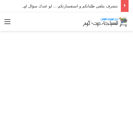
نتشرف بتلقي طلباتكم و استفسارتكم ... لو عندك سؤال او استفسار ماتدرددش فى طلب المساعدة
الق