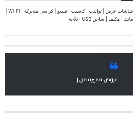
شاشات عرض | تواليت | كاسيت | فيديو | كراسي متحركة | WI-FI |
مايك | مكيف | شاحن USB | ثلاجة
عروض مميزة من |