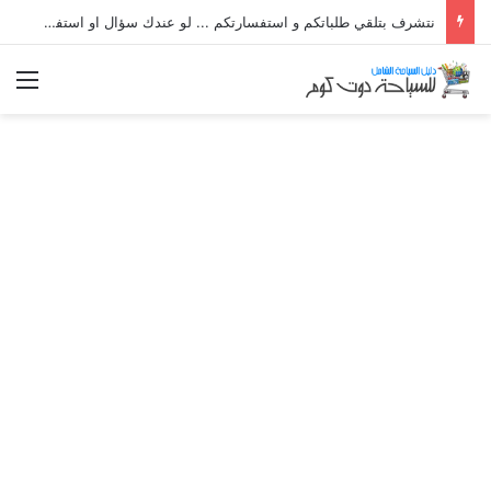
نتشرف بتلقي طلباتكم و استفسارتكم ... لو عندك سؤال او استفسار ماتدرددش فى طلب المساعدة
الق