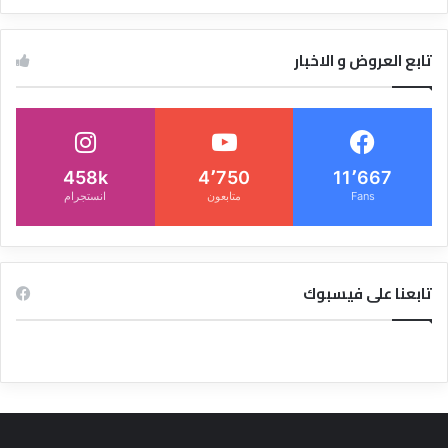
تابع العروض و الاخبار
458k
4٬750
11٬667
Fans
متابعون
انستجرام
تابعنا على فيسبوك