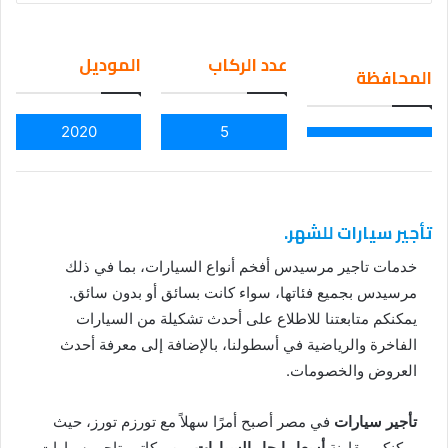
an
em
عدد الركاب
الموديل
المحافظة
ail
2020
5
تأجير سيارات للشهر.
خدمات تاجير مرسيدس أفخم أنواع السيارات، بما في ذلك
مرسيدس بجميع فئاتها، سواء كانت بسائق أو بدون سائق.
يمكنكم متابعتنا للاطلاع على أحدث تشكيلة من السيارات
الفاخرة والرياضية في أسطولنا، بالإضافة إلى معرفة أحدث
العروض والخصومات.
تأجير سيارات
في مصر أصبح أمرًا سهلاً مع تورزم تورز، حيث
يمكنكم مقارنة
أسعار ايجار السيارات
بين مكاتب تاجير سيارات