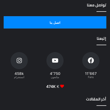
تواصل معنا
اتصل بنا
إتبعنا
458k
4٬750
11٬667
Fans
متابعون
انستجرام
474K
K
أخر المقالات