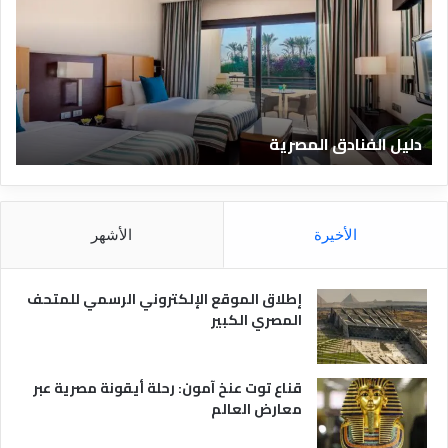
ل
ي
ا
ف
ل
ا
ف
ل
ن
ف
ا
ن
دليل الفنادق المصرية
ت
د
ا
ق
د
ا
ق
ل
و
م
ا
الأخيرة
الأشهر
ص
ن
ر
و
ي
ا
إطلاق الموقع الإلكتروني الرسمي للمتحف
ة
ع
المصري الكبير
ه
ا
قناع توت عنخ آمون: رحلة أيقونة مصرية عبر
معارض العالم