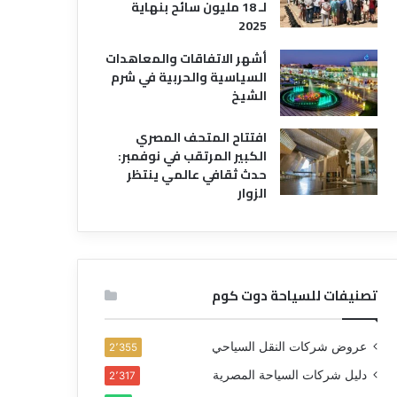
لـ 18 مليون سائح بنهاية
2025
أشهر الاتفاقات والمعاهدات
السياسية والحربية في شرم
الشيخ
افتتاح المتحف المصري
الكبير المرتقب في نوفمبر:
حدث ثقافي عالمي ينتظر
الزوار
تصنيفات للسياحة دوت كوم
عروض شركات النقل السياحي
2٬355
دليل شركات السياحة المصرية
2٬317