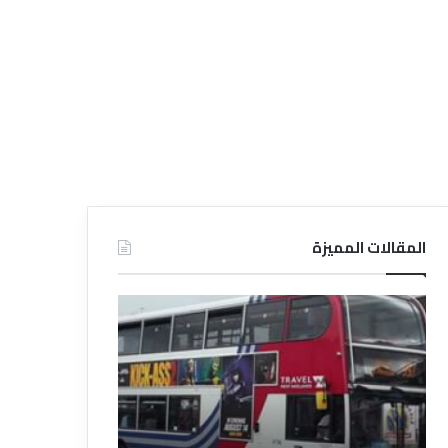
المقالات المميزة
د
د
ل
ل
ي
ي
ل
ل
ش
ا
ر
ل
ك
ف