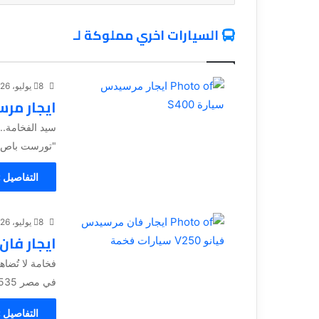
السيارات اخري مملوكة لـ
8 يوليو، 2026
ايجار مرسي
"تورست باص 01121759535 للذين لا يرضون إلا بالأفضل.. للباحثين
التفاصيل 
8 يوليو، 2026
ايجار فان مرسي
في مصر 01121759535 هل تبحث عن وسيلة...
التفاصيل 