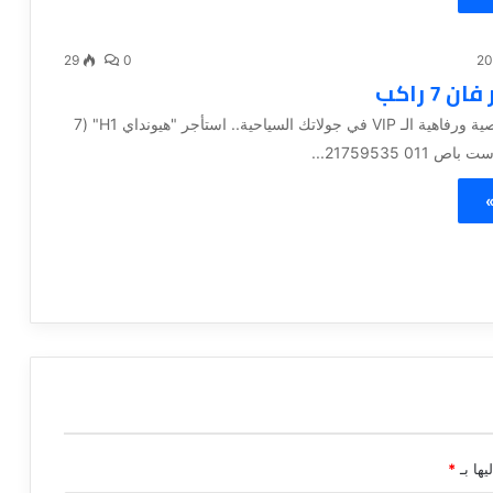
29
0
استمتع بخصوصية ورفاهية الـ VIP في جولاتك السياحية.. استأجر "هيونداي H1" (7
01 21759535...
»
يها بـ
*