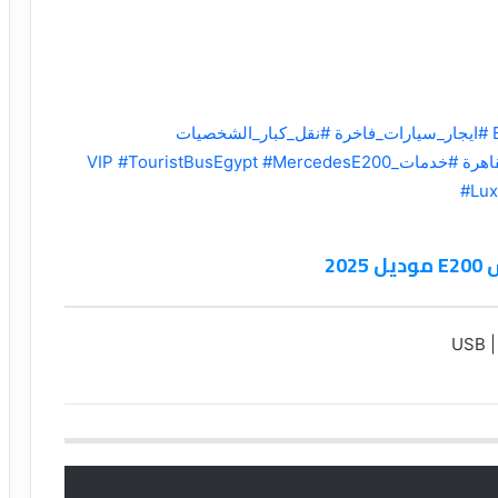
#ايجار_سيارات_فاخرة
#نقل_كبار_الشخصيات
اهرة
#خدمات_VIP
#MercedesE200
#TouristBusEgypt
#Lux
20