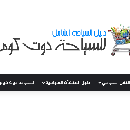
ي طلباتكم و استفسارتكم ... لو عندك سؤال او استفسار ماتدرددش فى طلب الم
النقل السياحي
دليل المنشآت السياحية
للسياحة دوت كوم