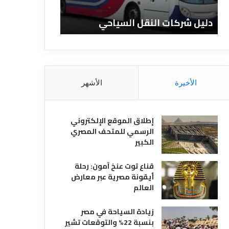
ا
ن
ت
ا
دليل شركات النقل السياحي
دليل الفنادق 
ا
د
ل
ق
ن
ا
ق
ل
ل
م
ا
ص
الأخيرة
الأشهر
ل
ر
س
ي
ي
ة
إطلاق الموقع الإلكتروني
ا
الرسمي للمتحف المصري
ح
الكبير
ي
قناع توت عنخ آمون: رحلة
أيقونة مصرية عبر معارض
العالم
زيادة السياحة في مصر
بنسبة 22% والتوقعات تشير