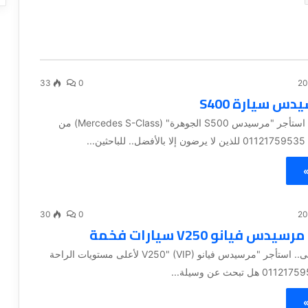
33
0
دس سيارة S400
سيد الفخامة.. استأجر "مرسيدس S500 الجوهرة" (Mercedes S-Class) من
...
»
30
0
دس فيانو V250 سيارات فخمة
فخامة لا تُضاهى.. استأجر "مرسيدس فيانو V250" (VIP) لأعلى مستويات الراحة
»