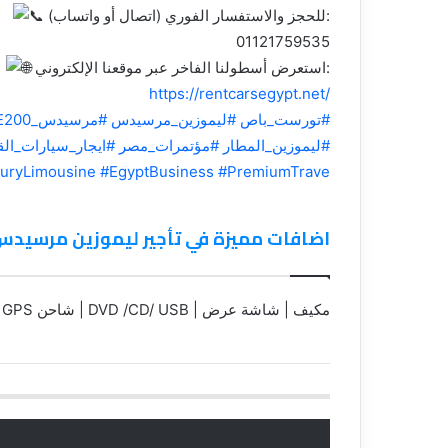
للحجز والاستفسار الفوري (اتصال أو واتساب):
01121759535
استعرض أسطولنا الفاخر عبر موقعنا الإلكتروني:
https://rentcarsegypt.net/
#تورست_باص
#ليموزين_مرسيدس
#مرسيدس_E200
#ليموزين_المطار
#مؤتمرات_مصر
#ايجار_سيارات_الق
uryLimousine
#EgyptBusiness
#PremiumTrave
اضافات مميزة في تأجير ليموزين مرسيدس E200 موديل 25
مكيف | شاشة عرض | DVD /CD/ USB | شاحن USB | GPS