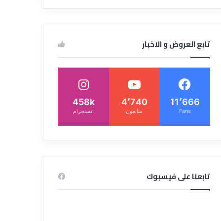
تابع العروض و الاخبار
458k
4٬740
11٬666
Fans
متابعون
انستجرام
تابعنا على فيسبوك