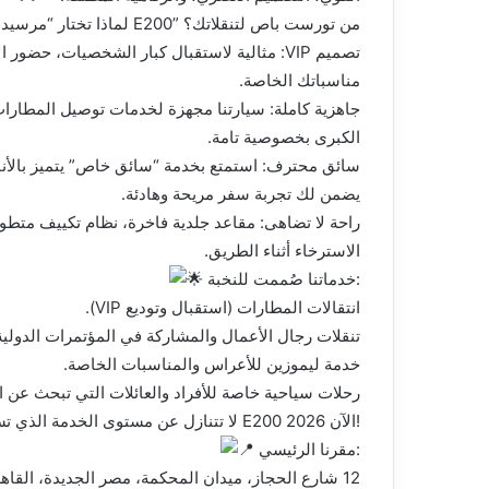
لماذا تختار “مرسيدس E200” من تورست باص لتنقلاتك؟
تصميم VIP: مثالية لاستقبال كبار الشخصيات، ح
مناسباتك الخاصة.
جاهزية كاملة: سيارتنا مجهزة لخدمات توصيل المطارات،
الكبرى بخصوصية تامة.
سائق محترف: استمتع بخدمة “سائق خاص” يتميز بالأناق
يضمن لك تجربة سفر مريحة وهادئة.
راحة لا تضاهى: مقاعد جلدية فاخرة، نظام تكييف متطور
الاسترخاء أثناء الطريق.
خدماتنا صُممت للنخبة:
انتقالات المطارات (استقبال وتوديع VIP).
تنقلات رجال الأعمال والمشاركة في المؤتمرات الدولية
خدمة ليموزين للأعراس والمناسبات الخاصة.
رحلات سياحية خاصة للأفراد والعائلات التي تبحث عن 
لا تتنازل عن مستوى الخدمة الذي تستحقه.. احجز ليموزين مرسيدس E200 2026 الآن!
مقرنا الرئيسي:
12 شارع الحجاز، ميدان المحكمة، مصر الجديدة، القاهرة.