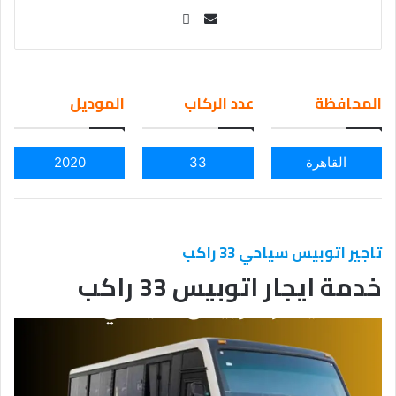
Se
nd
an
em
المحافظة
عدد الركاب
الموديل
ail
القاهرة
33
2020
تاجير اتوبيس سياحي 33 راكب
خدمة ايجار اتوبيس 33 راكب