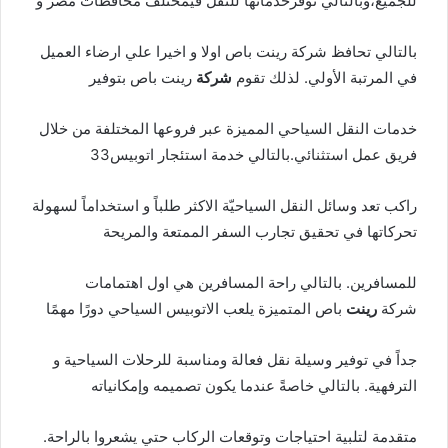
للجميع،وبالتالي توفرخدماتها للنقل فيمختلف محافظات مصر و
بالتالي تحافظ شركة رينت باص اولا و اخيرا علي ارضاء العميل
في المرتبة الأولي. لذلك تقوم
شركة
رينت باص بتوفير
خدمات النقل السياحي المميزة عبر فروعها المختلفة من خلال
فريق عمل استثنائي.بالتالي خدمة استئجار اتوبيس33
راكب تعد وسائل النقل السياحيّة الاكثر طلباً و استخداماً لسهولة
تحركاتها في تحقيق تجارب السفر الممتعة والمريحة
للمسافرين. بالتالي راحة المسافرين هي اول اهتمامات
شركة
رينت
باص المتميزة يلعب الاتوبيس السياحي دورًا مهمًا
جداً في توفير وسيلة نقل فعالة ومناسبة للرحلات السياحية و
الترفهية. بالتالي خاصةً عندما يكون تصميمه وإمكانياته
متقدمة لتلبية احتياجات وتوقعات الركاب حتي يشعروا بالراحة.