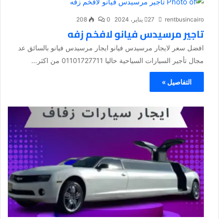
rentbusincairo
27 يناير، 2024
0
208
تاجير مرسيدس فيانو لافخم زفه
افضل سعر لايجار مرسيدس فيانو ايجار مرسيدس فيانو بالسائق عد
مجال تأجير السيارات السياحية حاليا 01101727711 من اكثر...
التفاصيل »