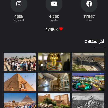
458k
4٬750
11٬667
Fans
متابعون
انستجرام
474K
K
أخر المقالات