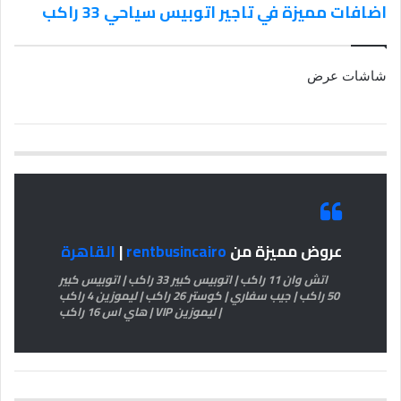
اضافات مميزة في تاجير اتوبيس سياحي 33 راكب
شاشات عرض
عروض مميزة من
rentbusincairo
|
القاهرة
اتش وان 11 راكب | اتوبيس كبير 33 راكب | اتوبيس كبير
50 راكب | جيب سفاري | كوستر 26 راكب | ليموزين 4 راكب
| ليموزين VIP | هاي اس 16 راكب