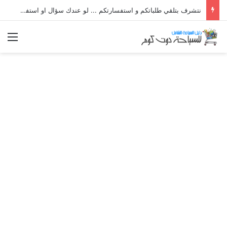
نتشرف بتلقي طلباتكم و استفسارتكم ... لو عندك سؤال او استفسار ماتدرددش فى طلب المساعدة
الق