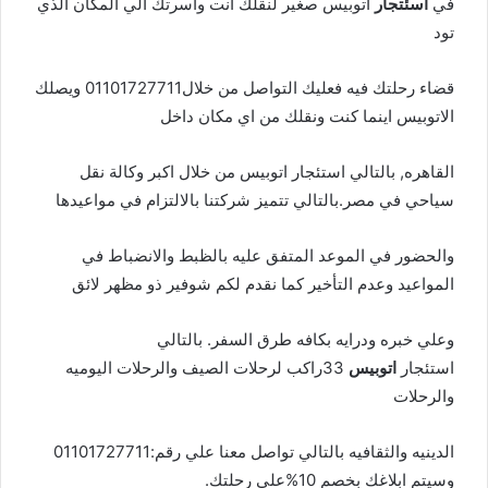
في
اسئتجار
اتوبيس صغير لنقلك انت واسرتك الي المكان الذي
تود
قضاء رحلتك فيه فعليك التواصل من خلال01101727711 ويصلك
الاتوبيس اينما كنت ونقلك من اي مكان داخل
القاهره, بالتالي استئجار اتوبيس من خلال اكبر وكالة نقل
سياحي في مصر.بالتالي تتميز شركتنا بالالتزام في مواعيدها
والحضور في الموعد المتفق عليه بالظبط والانضباط في
المواعيد وعدم التأخير كما نقدم لكم شوفير ذو مظهر لائق
وعلي خبره ودرايه بكافه طرق السفر. بالتالي
استئجار
اتوبيس
33راكب لرحلات الصيف والرحلات اليوميه
والرحلات
الدينيه والثقافيه بالتالي تواصل معنا علي رقم:01101727711
وسيتم ابلاغك بخصم 10%علي رحلتك.