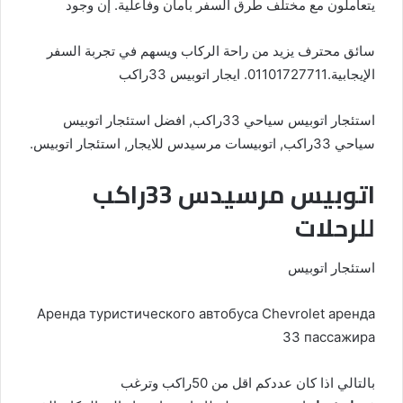
يتعاملون مع مختلف طرق السفر بأمان وفاعلية. إن وجود
سائق محترف يزيد من راحة الركاب ويسهم في تجربة السفر
الإيجابية.01101727711. ايجار اتوبيس 33راكب
استئجار اتوبيس سياحي 33راكب, افضل استئجار اتوبيس
سياحي 33راكب, اتوبيسات مرسيدس للايجار, استئجار اتوبيس.
اتوبيس مرسيدس 33راكب
للرحلات
استئجار اتوبيس
Аренда туристического автобуса Chevrolet аренда
33 пассажира
بالتالي اذا كان عددكم اقل من 50راكب وترغب