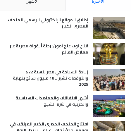
الأخيرة
الأشهر
ص
ن
ر
و
ي
ا
إطلاق الموقع الإلكتروني الرسمي للمتحف
ة
ع
المصري الكبير
ه
ا
قناع توت عنخ آمون: رحلة أيقونة مصرية عبر
معارض العالم
زيادة السياحة في مصر بنسبة 22%
والتوقعات تشير لـ 18 مليون سائح بنهاية
2025
أشهر الاتفاقات والمعاهدات السياسية
والحربية في شرم الشيخ
افتتاح المتحف المصري الكبير المرتقب في
نوفمبر: حدث ثقافي عالمي ينتظر الزوار