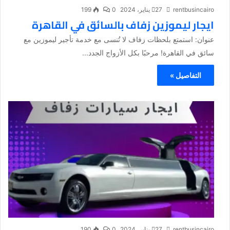
rentbusincairo
27 يناير، 2024
0
199
ايجار ليموزين زفاف بالسائق في القاهرة
عنوان: استمتع بلحظات زفاف لا تُنسى مع خدمة تأجير ليموزين مع
سائق في القاهرة! مرحبًا بكل الأزواج الجدد...
التفاصيل »
rentbusincairo
27 يناير، 2024
0
190