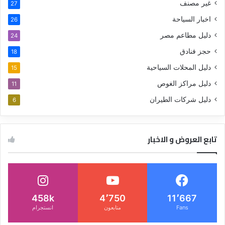
غير مصنف
27
اخبار السياحة
26
دليل مطاعم مصر
24
حجز فنادق
18
دليل المحلات السياحية
15
دليل مراكز الغوص
11
دليل شركات الطيران
6
تابع العروض و الاخبار
458k
4٬750
11٬667
Fans
متابعون
انستجرام