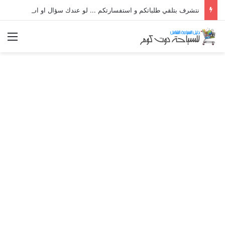
نتشرف بتلقي طلباتكم و استفسارتكم ... لو عندك سؤال او استفسار ماتدرددش فى طلب المساعدة
الق