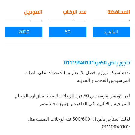
em
المحافظة
عدد الركاب
الموديل
ail
القاهرة
50
2020
تاجير باص 50فرد01119940101
تقدم شركه تورزم افضل الاسعار و التخفضات علي باصات
المرسيدس الفخمه و الحديثه
اجر اتوبيس مرسيدس 50 فرد للرحلات السياحيه لزياره المعالم
السياحيه و الاثاريه في القاهره و جميع انحاء مصر
لذلك استأجر باص ال 500/600 فئه لرحلات الصيف مثل
:01119940101