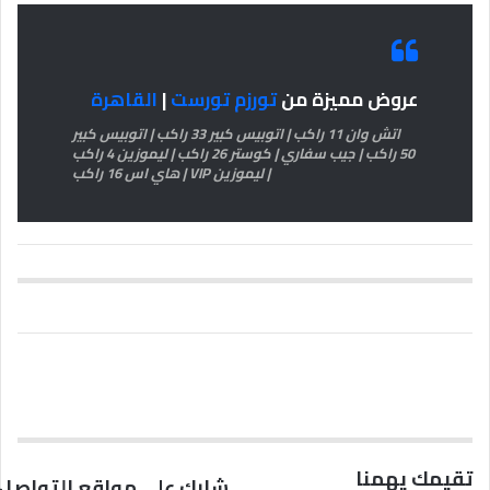
عروض مميزة من
تورزم تورست
|
القاهرة
اتش وان 11 راكب | اتوبيس كبير 33 راكب | اتوبيس كبير
50 راكب | جيب سفاري | كوستر 26 راكب | ليموزين 4 راكب
| ليموزين VIP | هاي اس 16 راكب
تقيمك يهمنا
شارك على مواقع التواصل 