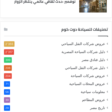
نوفمبر: حدث ثقافي عالمي ينتظر الزوار
تصنيفات للسياحة دوت كوم
عروض شركات النقل السياحي
2٬355
دليل شركات السياحة المصرية
2٬317
دليل فنادق مصر
399
دليل شركات النقل السياحي
206
عروض شركات السياحة
204
عروض المحلات السياحية
71
معلومات سياحية
56
عروض المطاعم
39
تاريخ مصر
29