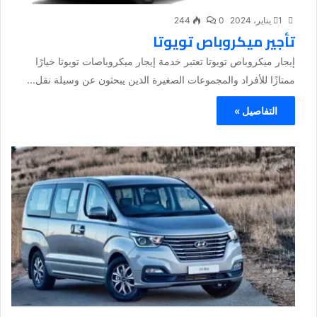
1 يناير، 2024
0
244
تأجير ميكروباص تويوتا
إيجار ميكروباص تويوتا تعتبر خدمة إيجار ميكروباصات تويوتا خيارًا
ممتازًا للأفراد والمجموعات الصغيرة الذين يبحثون عن وسيلة نقل...
التفاصيل »