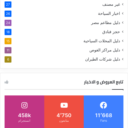
غير مصنف
27
اخبار السياحة
26
دليل مطاعم مصر
24
حجز فنادق
18
دليل المحلات السياحية
15
دليل مراكز الغوص
11
دليل شركات الطيران
6
تابع العروض و الاخبار
458k
4٬750
11٬668
Fans
متابعون
انستجرام