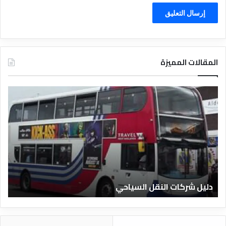
المقالات المميزة
د
ل
ي
ل
ا
ل
ف
ن
ا
دليل الفنادق المصرية
د
ق
ا
ل