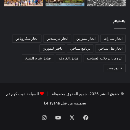
وسوم
ايجار سيارات
ايجار ليموزين
ايجار مرسيدس
ايجار ميكروباص
ايجار نقل سياحي
برنامج سياحي
تاجير ليموزين
عروض الرحلات السياحية
فنادق الغردقة
فنادق شرم الشيخ
فنادق مصر
© حقوق النشر 2026، جميع الحقوق محفوظة |
للسياحة دوت كوم تم
تصميمه من قِبل Lelsyaha
فيسبوك
‫X
‫YouTube
انستقرام