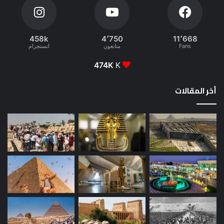
458k
4٬750
11٬668
Fans
متابعون
انستجرام
474K
K
أخر المقالات