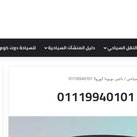
النقل السياحي
دليل المنشآت السياحية
للسياحة دوت كوم
ياحي
/
تاجير تويوتا كورولا 01119940101
ع
ر
و
ض
ش
ر
ك