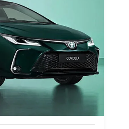
ي
قناة للسياحة دو
ا
الفنادق
ح
ة
د
و
ت
ك
و
م
–
ع
ر
و
ض
ا
ل
ف
ن
ا
د