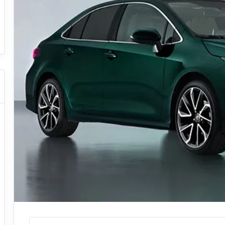
ا
ت كوم – عروض
ت
عروض شركات النقل السياحي
ا
ل
ن
ق
ل
ا
ل
س
ي
ا
ح
ي