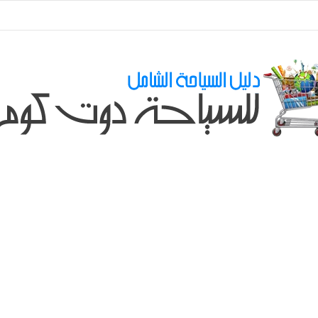
طلباتكم و استفسارتكم ... لو عندك سؤال او استفسار ماتدرددش فى طلب المسا