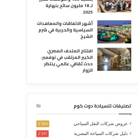
لـ 18 مليون سائح بنهاية
2025
أشهر الاتفاقات والمعاهدات
السياسية والحربية في شرم
الشيخ
افتتاح المتحف المصري
الكبير المرتقب في نوفمبر:
حدث ثقافي عالمي ينتظر
الزوار
تصنيفات للسياحة دوت كوم
عروض شركات النقل السياحي
2٬355
دليل شركات السياحة المصرية
2٬317