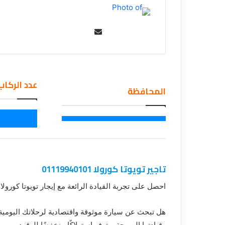
ق
Se
nd
an
em
عدد الركاب
ail
المحافظة
تاجير تويوتا كورولا 01119940101
احصل على تجربة القيادة الرائعة مع إيجار تويوتا كورولا
هل تبحث عن سيارة موثوقة واقتصادية لرحلاتك اليومية أو
وقيادتها المريحة، وتوفر استهلاكًا منخفضًا للوقود.