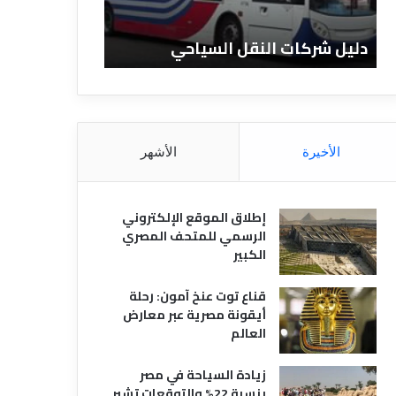
ا
ن
ت
ا
دليل شركات النقل السياحي
دليل الفنادق 
ا
د
ل
ق
ن
ا
ق
ل
ل
م
ا
ص
الأخيرة
الأشهر
ل
ر
س
ي
ي
ة
إطلاق الموقع الإلكتروني
ا
الرسمي للمتحف المصري
ح
الكبير
ي
قناع توت عنخ آمون: رحلة
أيقونة مصرية عبر معارض
العالم
زيادة السياحة في مصر
بنسبة 22% والتوقعات تشير