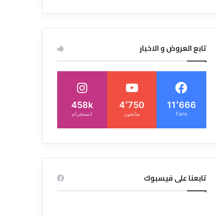
تابع العروض و الاخبار
458k
4٬750
11٬666
Fans
متابعون
انستجرام
تابعنا على فيسبوك