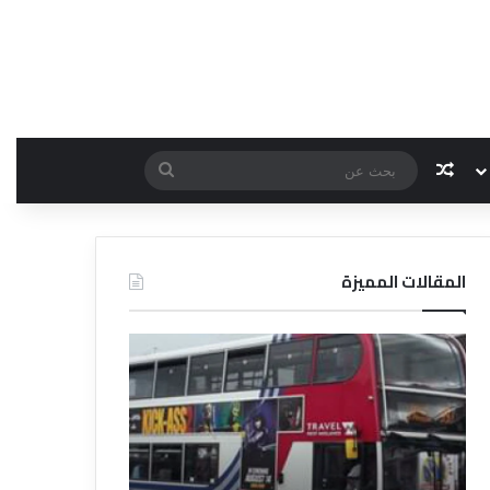
مقال عشوائي
بحث
عن
المقالات المميزة
د
د
ل
ل
ي
ي
ل
ل
ش
ا
ر
ل
ك
ف