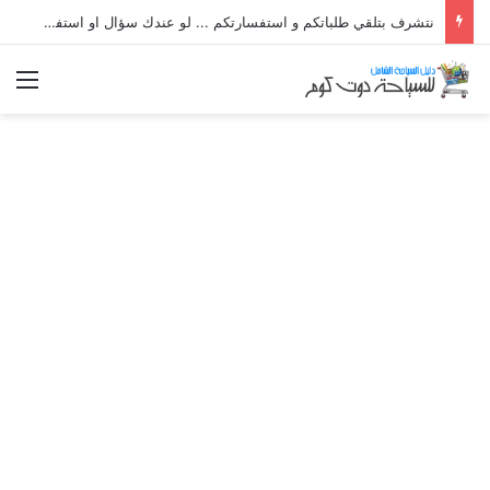
نتشرف بتلقي طلباتكم و استفسارتكم ... لو عندك سؤال او استفسار ماتدرددش فى طلب المساعدة
الق