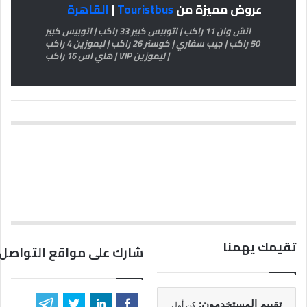
عروض مميزة من
Touristbus
|
القاهرة
اتش وان 11 راكب | اتوبيس كبير 33 راكب | اتوبيس كبير
50 راكب | جيب سفاري | كوستر 26 راكب | ليموزين 4 راكب
| ليموزين VIP | هاي اس 16 راكب
تقيمك يهمنا
شارك على مواقع التواصل 
تقييم المستخدمون:
كن أول