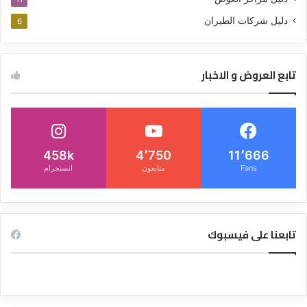
دليل شركات الطيران
6
تابع العروض و الاخبار
458k
4٬750
11٬666
Fans
متابعون
انستجرام
تابعنا على فيسبوك