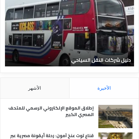
د
ل
ي
ل
ا
ل
ف
ن
ا
دليل الفنادق المصرية
د
ق
ا
ل
م
الأخيرة
الأشهر
ص
ر
ي
إطلاق الموقع الإلكتروني الرسمي للمتحف
ة
المصري الكبير
قناع توت عنخ آمون: رحلة أيقونة مصرية عبر