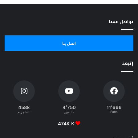
تواصل معنا
اتصل بنا
إتبعنا
458k
4٬750
11٬666
Fans
متابعون
انستجرام
474K
K