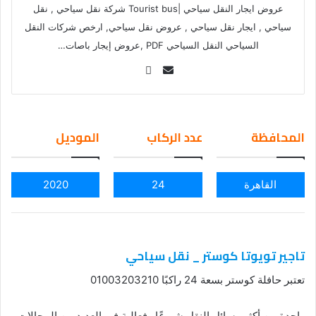
عروض ايجار النقل سياحي |Tourist bus شركة نقل سياحي , نقل
سياحي , ايجار نقل سياحي , عروض نقل سياحي, ارخص شركات النقل
السياحي النقل السياحي PDF ,عروض إيجار باصات…
Se
nd
an
em
المحافظة
عدد الركاب
الموديل
ail
القاهرة
24
2020
تاجير تويوتا كوستر _ نقل سياحي
تعتبر حافلة كوستر بسعة 24 راكبًا 01003203210
واحدة من أكثر وسائل النقل شيوعًا وفعالية في العديد من المجالات.