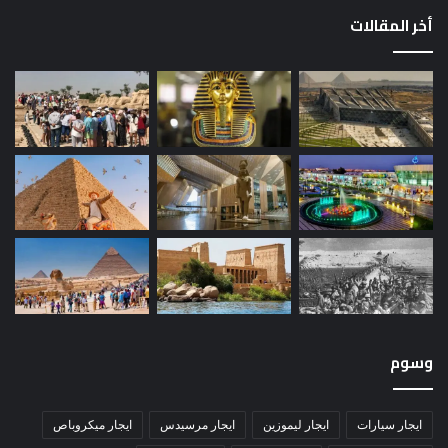
أخر المقالات
وسوم
ايجار سيارات
ايجار ليموزين
ايجار مرسيدس
ايجار ميكروباص