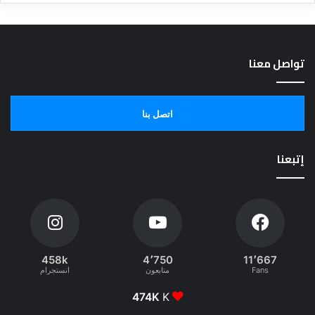
تواصل معنا
اتصل بنا
إتبعنا
458k
4٬750
11٬667
Fans
متابعون
انستجرام
474K
K