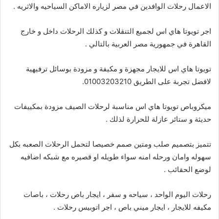
الاعمال رحلات الوافدين في مصر لزياره الاماكن السياحيه والاثريه .
اجر تويوتا هاي اس لجميع التنقلات و كذلك الرحلات داخل و خارج
القاهرة في جمهورية مصر العربية بالتالي .
تويوتا هاي اس للايجار مجهزة و مكيفة و مزودة بوسائل ترفيهية
لافضل تجربة على الطريق 01003203210.
ميكروباص تويوتا هاي اس مناسبة لرحلات الصيف مزودة بمكييفات
حديثة و ستائر عازلة للحرارة لذلك .
تتميز بتصميم صلب ومتين صمم خصيصا لتحمل الرحلات الصعبه بكل
سهوله وامان ورحله امنه سواء طويله او قصيره مع شبكه اضافيه
لوضع الحقائب .
رحلات اليوم الواحد ، سياحه و سفر ، ايجار باص رحلات ، باصات
مكيفه للايجار ، ايجار ميني باص ، اجر اتوبيس رحلات .