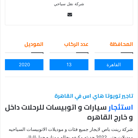
شركة نقل سياحي
Se
nd
an
em
المحافظة
عدد الركاب
الموديل
ail
القاهرة
13
2020
تاجير تويوتا هاي اس في القاهرة
استئجار
سيارات و اتوبيسات للرحلات داخل
و خارج القاهره
شركة رينت باص لايجار جميع فئات و موديلات الاتوبيسات السياحيه
موديلات حتي 2022 حديثه مكيفه بحاله ممتازه جدا بالتالي