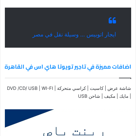
ايجار اتوبيس … وسيلة نقل في مصر
اضافات مميزة في تاجير تويوتا هاي اس في القاهرة
شاشة عرض | كاسيت | كراسي متحركة | DVD /CD/ USB | WI-FI
| مايك | مكيف | شاحن USB