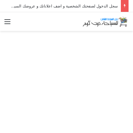
سجل الدخول لصفحتك الشخصية و اضف اعلاناتك و عروضك السياحية المميزة و استقبل طلبات الحجز مباشراً
الق