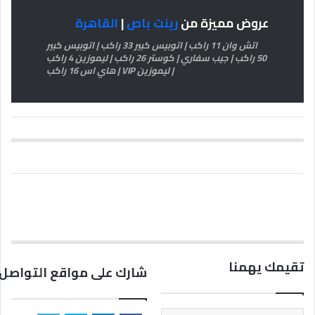
عروض مميزة من
رينت باص
|
القاهرة
اتش وان 11 راكب | اتوبيس كبير 33 راكب | اتوبيس كبير
50 راكب | جيب سفاري | كوستر 26 راكب | ليموزين 4 راكب
| ليموزين VIP | هاي اس 16 راكب
تقيمك يهمنا
شارك على مواقع التواصل 