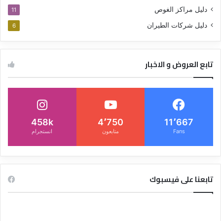
دليل مراكز الغوص
11
دليل شركات الطيران
6
تابع العروض و الاخبار
458k
4٬750
11٬667
Fans
متابعون
انستجرام
تابعنا على فيسبوك