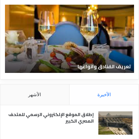
ت
ق
ع
ن
ر
ا
ي
ة
ف
ل
ا
ل
ل
س
ف
ي
ن
ا
تعريف الفنادق وانواعها
ق
ا
ح
د
ة
ق
د
و
و
ا
ت
الأخيرة
الأشهر
ن
ك
و
و
ا
م
إطلاق الموقع الإلكتروني الرسمي للمتحف
ع
–
المصري الكبير
ه
ع
ا
ر
و