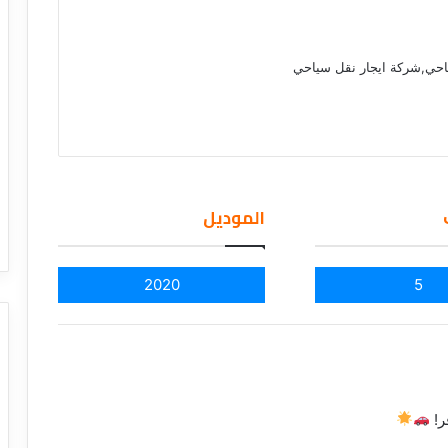
احي,شركة ايجار نقل سياحي
الموديل
2020
5
ر!