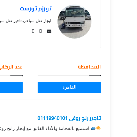
تورزم تورست
ايجار نقل سياحي,تاجير نقل سي
Se
nd
an
em
ail
المحافظة
عدد الركاب
القاهرة
تاجير رنج روفي 01119940101
استمتع بالفخامة والأداء الفائق مع إيجار رانج روف