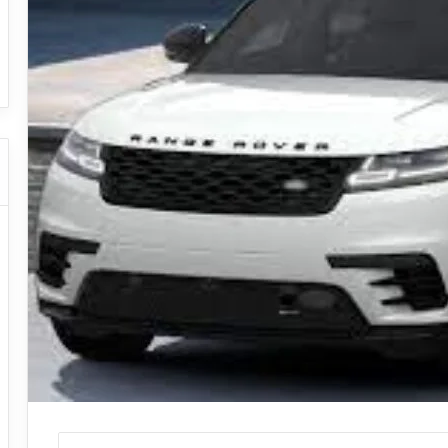
ا
ت
قل السياحي
دليل شركات النقل السياحي
ا
ل
ن
ق
ل
ا
ل
س
ي
ا
ح
ي