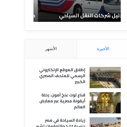
ن
ف
ا
ن
دليل الفنادق المصرية
تعريف الفنادق
د
ا
ق
د
ا
ق
ل
و
م
ا
ص
ن
الأخيرة
الأشهر
ر
و
ي
ا
ة
ع
إطلاق الموقع الإلكتروني
ه
الرسمي للمتحف المصري
ا
الكبير
قناع توت عنخ آمون: رحلة
أيقونة مصرية عبر معارض
العالم
زيادة السياحة في مصر
بنسبة 22% والتوقعات تشير