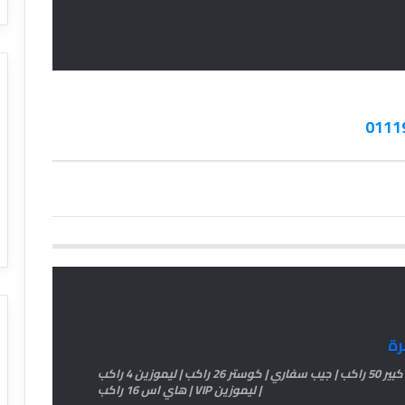
رة
اتش وان 11 راكب | اتوبيس كبير 33 راكب | اتوبيس كبير 50 راكب | جيب سفاري | كوستر 26 راكب | ليموزين 4 راكب
| ليموزين VIP | هاي اس 16 راكب