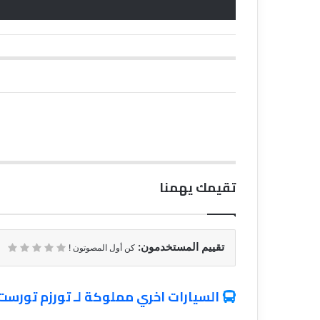
تقيمك يهمنا
تقييم المستخدمون:
كن أول المصوتون !
السيارات اخري مملوكة لـ تورزم تورست