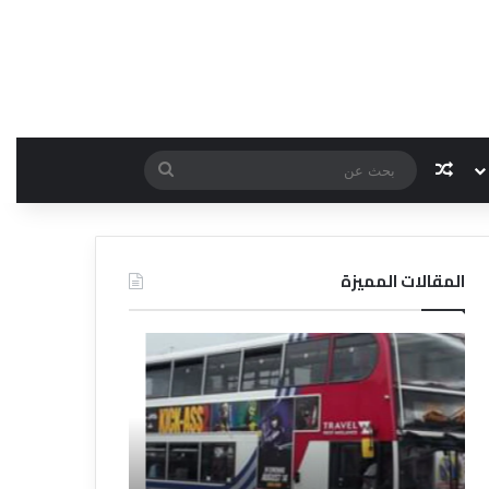
مقال عشوائي
بحث
عن
المقالات المميزة
د
ت
ل
ع
ي
ر
ل
ي
ا
ف
ل
ا
ف
ل