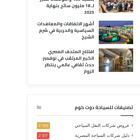
لـ 18 مليون سائح بنهاية
2025
أشهر الاتفاقات والمعاهدات
السياسية والحربية في شرم
الشيخ
افتتاح المتحف المصري
الكبير المرتقب في نوفمبر:
حدث ثقافي عالمي ينتظر
الزوار
تصنيفات للسياحة دوت كوم
عروض شركات النقل السياحي
2٬355
دليل شركات السياحة المصرية
2٬317