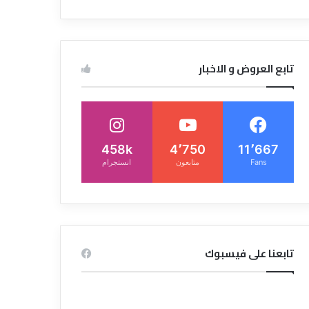
تابع العروض و الاخبار
458k
4٬750
11٬667
Fans
متابعون
انستجرام
تابعنا على فيسبوك