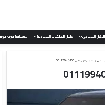
النقل السياحي
دليل المنشآت السياحية
للسياحة دوت كوم
ياحي
/
تاجير رنج روفي 01119940101
د
ل
ي
ل
ش
ر
ك