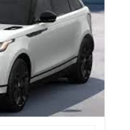
ا
قناة للسياحة دوت كوم – عروض
ت
الفنادق
عروض شركات الن
ا
ل
ن
ق
ل
ا
ل
س
ي
ا
ح
ي