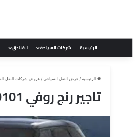
الرئيسية
شركات السياحة
الفنادق
الرئيسية
/
عرض النقل السياحي
/
عروض شركات النقل الس
تاجير رنج روفي 01119940101
ع
ر
و
ض
ش
ر
ك