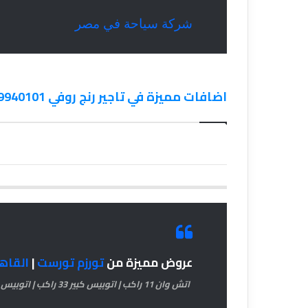
شركة سياحة في مصر
اضافات مميزة في تاجير رنج روفي 01119940101
عروض مميزة من
تورزم تورست
|
القاه