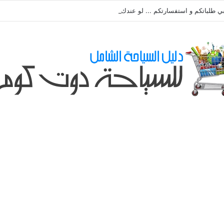
ي طلباتكم و استفسارتكم ... لو عندك سؤال او استفسار ماتدرددش فى طلب الم