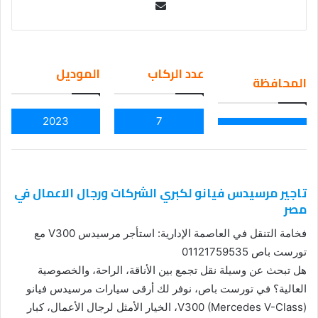
Se
nd
an
em
عدد الركاب
الموديل
المحافظة
ail
2023
7
تاجير مرسيدس فيانو لكبري الشركات ورجال الاعمال في
مصر
فخامة التنقل في العاصمة الإدارية: استأجر مرسيدس V300 مع
تورست باص 01121759535
هل تبحث عن وسيلة نقل تجمع بين الأناقة، الراحة، والخصوصية
العالية؟ في تورست باص، نوفر لك أرقى سيارات مرسيدس فيانو
V300 (Mercedes V-Class)، الخيار الأمثل لرجال الأعمال، كبار