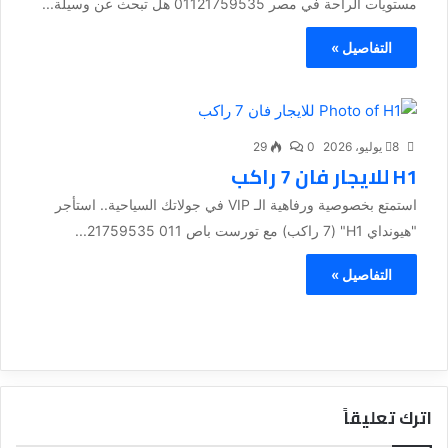
مستويات الراحة في مصر 01121759535 هل تبحث عن وسيلة...
التفاصيل »
8 يوليو، 2026
0
29
H1 للايجار فان 7 راكب
استمتع بخصوصية ورفاهية الـ VIP في جولاتك السياحية.. استأجر
"هيونداي H1" (7 راكب) مع تورست باص 011 21759535...
التفاصيل »
اترك تعليقاً