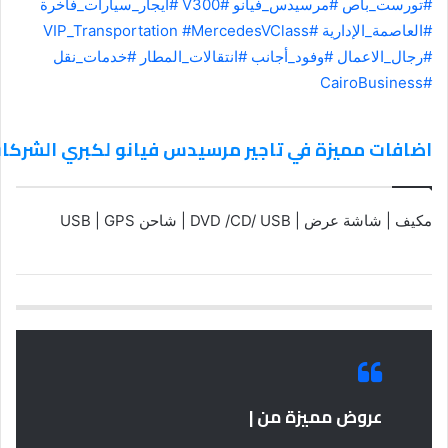
#تورست_باص
#مرسيدس_فيانو
#V300
#ايجار_سيارات_فاخرة
#العاصمة_الإدارية
#VIP_Transportation
#MercedesVClass
#رجال_الاعمال
#وفود_أجانب
#انتقالات_المطار
#خدمات_نقل
#CairoBusiness
اضافات مميزة في تاجير مرسيدس فيانو لكبري الشركات
مكيف | شاشة عرض | DVD /CD/ USB | شاحن USB | GPS
عروض مميزة من |