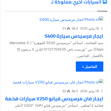
السيارات اخري مملوكة لـ
8 يوليو، 2026
0
33
ايجار مرسيدس سيارة S400
سيد الفخامة.. استأجر "مرسيدس S500 الجوهرة" (Mercedes S-
Class) من "تورست باص 01121759535 للذين لا يرضون إلا
بالأفضل.. للباحثين...
التفاصيل »
8 يوليو، 2026
0
30
ايجار فان مرسيدس فيانو V250 سيارات فخمة
فخامة لا تُضاهى.. استأجر "مرسيدس فيانو V250" (VIP) لأعلى