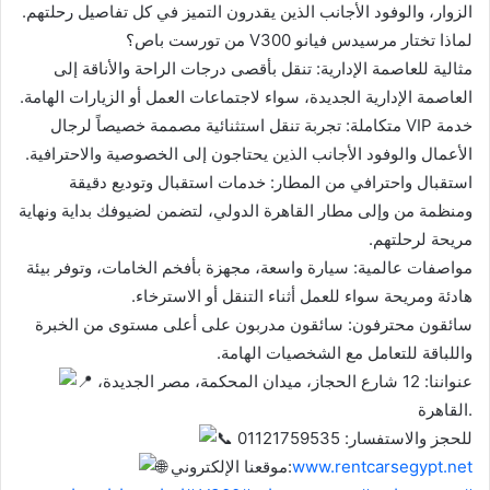
الزوار، والوفود الأجانب الذين يقدرون التميز في كل تفاصيل رحلتهم.
لماذا تختار مرسيدس فيانو V300 من تورست باص؟
مثالية للعاصمة الإدارية: تنقل بأقصى درجات الراحة والأناقة إلى
العاصمة الإدارية الجديدة، سواء لاجتماعات العمل أو الزيارات الهامة.
خدمة VIP متكاملة: تجربة تنقل استثنائية مصممة خصيصاً لرجال
الأعمال والوفود الأجانب الذين يحتاجون إلى الخصوصية والاحترافية.
استقبال واحترافي من المطار: خدمات استقبال وتوديع دقيقة
ومنظمة من وإلى مطار القاهرة الدولي، لتضمن لضيوفك بداية ونهاية
مريحة لرحلتهم.
مواصفات عالمية: سيارة واسعة، مجهزة بأفخم الخامات، وتوفر بيئة
هادئة ومريحة سواء للعمل أثناء التنقل أو الاسترخاء.
سائقون محترفون: سائقون مدربون على أعلى مستوى من الخبرة
واللباقة للتعامل مع الشخصيات الهامة.
عنواننا: 12 شارع الحجاز، ميدان المحكمة، مصر الجديدة،
القاهرة.
للحجز والاستفسار: 01121759535
www.rentcarsegypt.net
موقعنا الإلكتروني: