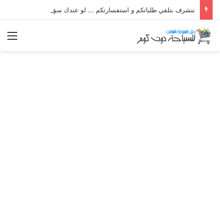
نتشرف بتلقي طلباتكم و استفسارتكم ... لو عندك سؤال او استفسار ماتدرددش فى طلب المساعدة
الق