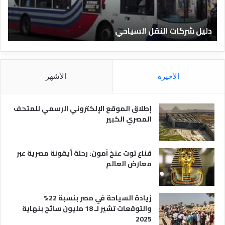
ا
ن
ت
ا
دليل شركات النقل السياحي
د
ا
د
ل
ق
ن
ا
ق
ل
ل
م
الأخيرة
الأشهر
ا
ص
ل
ر
س
ي
إطلاق الموقع الإلكتروني الرسمي للمتحف
ي
ة
المصري الكبير
ا
ح
ي
قناع توت عنخ آمون: رحلة أيقونة مصرية عبر
معارض العالم
زيادة السياحة في مصر بنسبة 22%
والتوقعات تشير لـ 18 مليون سائح بنهاية
2025