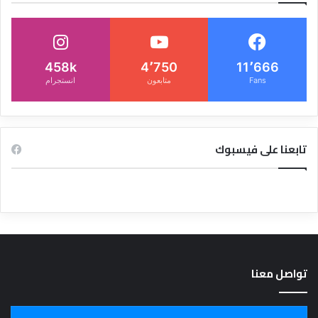
458k
4٬750
11٬666
Fans
متابعون
انستجرام
تابعنا على فيسبوك
تواصل معنا