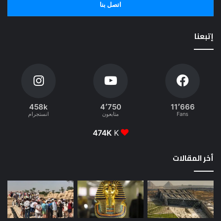
اتصل بنا
إتبعنا
458k
4٬750
11٬666
Fans
متابعون
انستجرام
474K
K
أخر المقالات