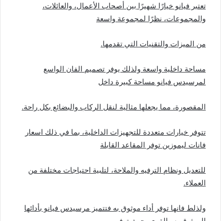
تعتبر فيانو خيارًا شهيرًا بين أصحاب الأعمال، والعائلات،
والمجموعات، نظرًا لمجموعة واسعة
من الميزات والتقنيات التي تقدمها.
مساحة داخلية واسعة ولذلك يوفر تصميم الفان الواسع
لمرسيدس فيانو مساحة كبيرة داخل
المقصورة، مما يجعلها مثالية لنقل الركاب والبضائع بكل راحة.
تتوفر خيارات متعددة للتجهيزات الداخلية، بما في ذلك اسعار
فانات ليموزين توفر المقاعد القابلة
للتعديل ونظام الترفيه والملاحة، لتلبية احتياجات مختلفة من
العملاء.
ولذلط فانها توفر أداء موثوق به فتتميز مرسيدس فيانو بأدائها
الموثوق به والقوي، حيث توفر