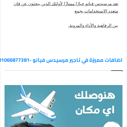
تعد مرسيدس فيانو خيارًا ممتازًا لأولئك الذين يبحثون عن فان
متعدد الاستخدامات يجمع
بين الرفاهية والأداء والمرونة.
اضافات مميزة في تاجير مرسيدس فيانو -01066877381