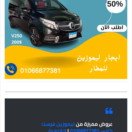
عروض مميزة من
ليموزين فرست
كلاس01066877381
|
القاهرة