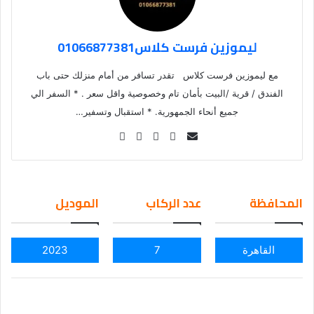
ليموزين فرست كلاس01066877381
مع ليموزين فرست كلاس تقدر تسافر من أمام منزلك حتى باب
الفندق / قرية /البيت بأمان تام وخصوصية واقل سعر . * السفر الي
جميع أنحاء الجمهورية. * استقبال وتسفير…
Se
nd
an
em
المحافظة
عدد الركاب
الموديل
ail
القاهرة
7
2023