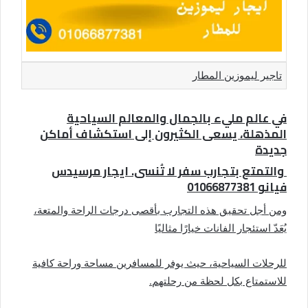
تاجير ليموزين المطار
في عالم مليء بالجمال والمعالم السياحية
المذهلة، يسعى الكثيرون إلى استكشاف أماكن
جديدة
والتمتع بتجارب سفر لا تُنسى. ايجار مرسيدس
فيانو 01066877381
ومن أجل تحقيق هذه التجارب بأقصى درجات الراحة والمتعة،
يُعَدّ استئجار الفانات خيارًا مثاليًا
للرحلات السياحية، حيث يوفر للمسافرين مساحة وراحة كافية
للاستمتاع بكل لحظة من رحلتهم.