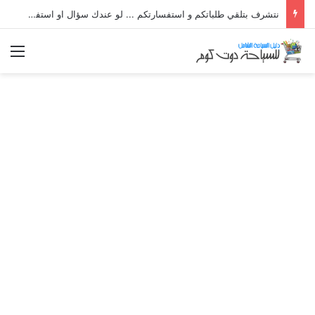
نتشرف بتلقي طلباتكم و استفسارتكم ... لو عندك سؤال او استفسار ماتدرددش فى طلب المساعدة
الق