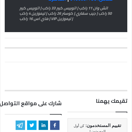
اتش وان 11 راكب | اتوبيس كبير 33 راكب | اتوبيس كبير
50 راكب | جيب سفاري | كوستر 26 راكب | ليموزين 4 راكب
| ليموزين VIP | هاي اس 16 راكب
تقيمك يهمنا
شارك على مواقع التواصل 
تقييم المستخدمون:
كن أول
المصوتون !