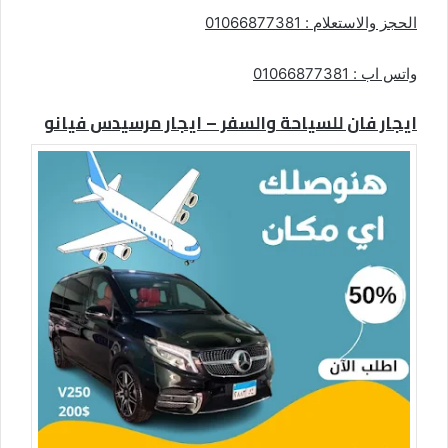
الحجز والاستعلام : 01066877381
واتس اب : 01066877381
ايجار فان للسياحة والسفر – ايجار مرسيدس فيانو