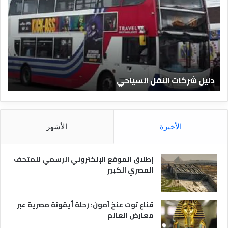
ي
ر
ل
ي
ا
ف
ل
ا
ف
ل
ن
ف
ا
ن
دليل الفنادق المصرية
ت
د
ا
ق
د
ا
ق
ل
و
م
ا
الأخيرة
الأشهر
ص
ن
ر
و
ي
ا
إطلاق الموقع الإلكتروني الرسمي للمتحف
ة
ع
المصري الكبير
ه
ا
قناع توت عنخ آمون: رحلة أيقونة مصرية عبر
معارض العالم