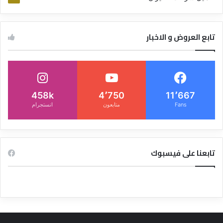
تابع العروض و الاخبار
458k
4٬750
11٬667
Fans
متابعون
انستجرام
تابعنا على فيسبوك