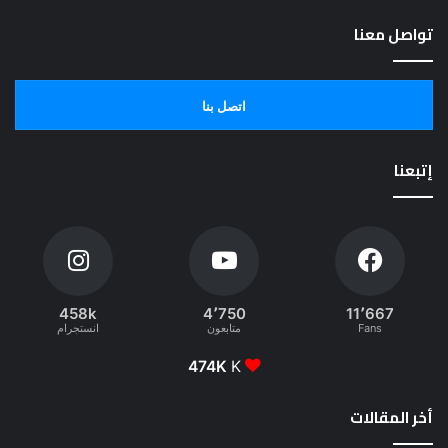
تواصل معنا
اتصل بنا
إتبعنا
458k
4٬750
11٬667
Fans
متابعون
انستجرام
474K
K
أخر المقالات