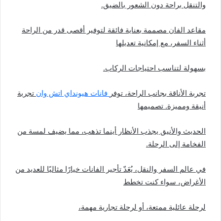
والتنقل براحة دون الشعور بالضيق.
مقاعد الفان مصممة بعناية فائقة لتوفير أقصى قدر من الراحة
أثناء السفر، مع إمكانية تعديلها
بسهولة لتناسب احتياجات الركاب.
تجربة الأناقة بجانب الراحة، توفر
فانات هيونداي اتش وان
تجربة
أنيقة ومميزة. تصميمها
الحديث والأنيق يجذب الأنظار أينما تذهب، مما يضيف لمسة من
الفخامة إلى الرحلة.
في عالم السفر والنقل، يُعَدّ تأجير الفانات خيارًا مثاليًا للعديد من
الأغراض، سواء كنت تخطط
لرحلة عائلية ممتعة، أو لرحلة تجارية مهمة،