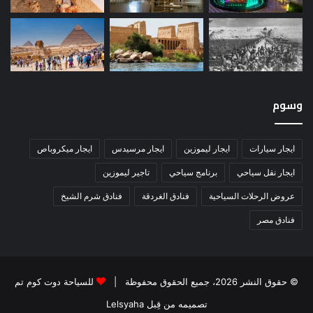
وسوم
ايجار سيارات
ايجار ليموزين
ايجار مرسيدس
ايجار ميكروباص
ايجار نقل سياحي
برنامج سياحي
تاجير ليموزين
عروض الرحلات السياحية
فنادق الغردقة
فنادق شرم الشيخ
فنادق مصر
© حقوق النشر 2026، جميع الحقوق محفوظة |
للسياحة دوت كوم تم
تصميمه من قِبل Lelsyaha