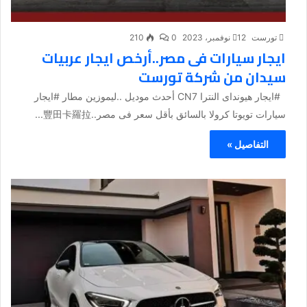
تورست
12 نوفمبر، 2023
0
210
ايجار سيارات فى مصر..أرخص ايجار عربيات
سيدان من شركة تورست
#ايجار هيونداى النترا CN7 أحدث موديل ..ليموزين مطار #ايجار
سيارات تويوتا كرولا بالسائق بأقل سعر فى مصر..豐田卡羅拉...
التفاصيل »