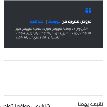
عروض مميزة من
تورست
|
القاهرة
اتش وان 11 راكب | اتوبيس كبير 33 راكب | اتوبيس كبير
50 راكب | جيب سفاري | كوستر 26 راكب | ليموزين 4 راكب
| ليموزين VIP | هاي اس 16 راكب
تقيمك يهمنا
شارك على مواقع التواصل 