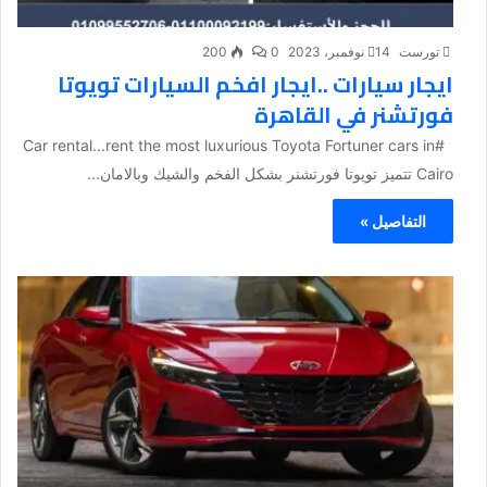
تورست
14 نوفمبر، 2023
0
200
ايجار سيارات ..ايجار افخم السيارات تويوتا
فورتشنر في القاهرة
#Car rental...rent the most luxurious Toyota Fortuner cars in
Cairo تتميز تويوتا فورتشنر بشكل الفخم والشيك وبالامان...
التفاصيل »