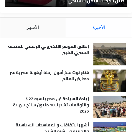
دليل الفنادق المصرية
ت
د
ا
ق
د
ا
ق
ل
و
م
ا
الأخيرة
الأشهر
ص
ن
ر
و
ي
ا
إطلاق الموقع الإلكتروني الرسمي للمتحف
ة
ع
المصري الكبير
ه
ا
قناع توت عنخ آمون: رحلة أيقونة مصرية عبر
معارض العالم
زيادة السياحة في مصر بنسبة 22%
والتوقعات تشير لـ 18 مليون سائح بنهاية
2025
أشهر الاتفاقات والمعاهدات السياسية
والحربية في شرم الشيخ