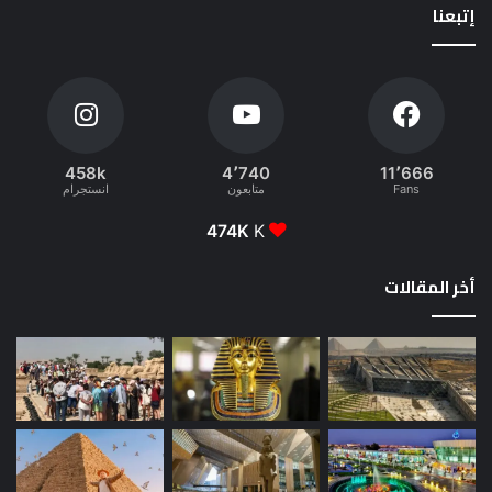
إتبعنا
458k
4٬740
11٬666
Fans
متابعون
انستجرام
474K
K
أخر المقالات