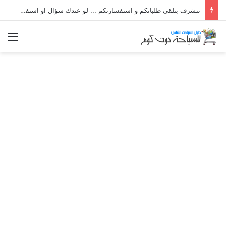
نتشرف بتلقي طلباتكم و استفسارتكم ... لو عندك سؤال او استفسار ماتدرددش فى طلب المساعدة
الق