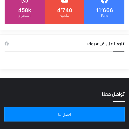
458k
4٬740
11٬666
Fans
متابعون
انستجرام
تابعنا على فيسبوك
تواصل معنا
اتصل بنا