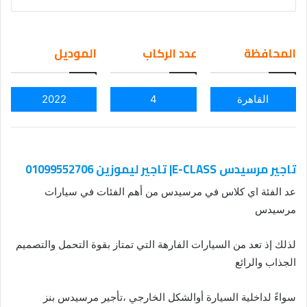
nd
an
em
المحافظة
عدد الركاب
الموديل
ail
القاهرة
4
2022
تاجير مرسيدس E-CLASS| تاجير ليموزين 01099552706
عد الفئة اي كلاس في مرسيدس من أهم الفئات في سيارات
مرسيدس
لذلك إذ تعد من السيارات الفارهة التي تمتاز بقوة التحمل والتصميم
الجذاب والرائع
سواءً لداخلية السيارة أوالشكل الخارجي ،تأجير مرسيدس بنز