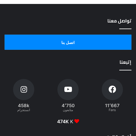
تواصل معنا
اتصل بنا
إتبعنا
458k
4٬750
11٬667
Fans
متابعون
انستجرام
474K
K