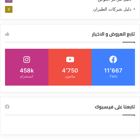
دليل شركات الطيران
6
تابع العروض و الاخبار
458k
4٬750
11٬667
Fans
متابعون
انستجرام
تابعنا على فيسبوك