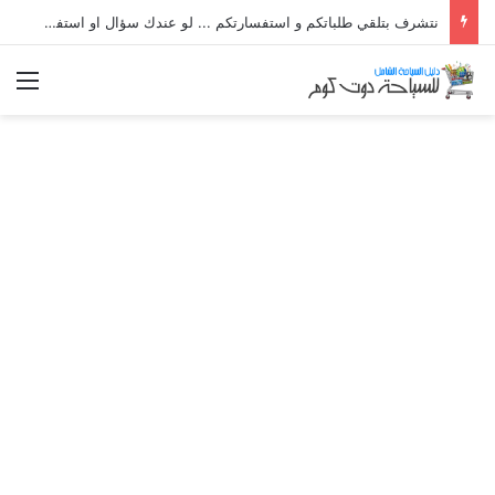
نتشرف بتلقي طلباتكم و استفسارتكم ... لو عندك سؤال او استفسار ماتدرددش فى طلب المساعدة
الق