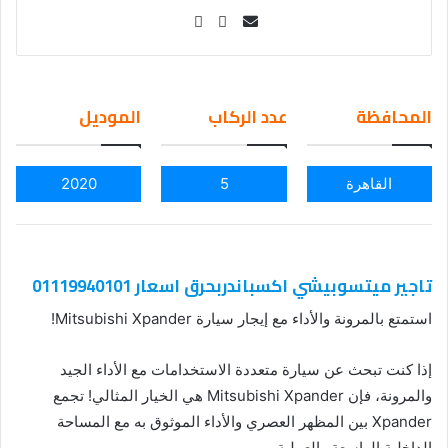
Se
nd
an
em
المحافظة
عدد الركاب
الموديل
ail
القاهرة
5
2020
تاجير ميتسوبيشي اكسباندربحرق اسعار 01119940101
استمتع بالمرونة والأداء مع إيجار سيارة Mitsubishi Xpander!
إذا كنت تبحث عن سيارة متعددة الاستخدامات مع الأداء الجيد
والمرونة، فإن Mitsubishi Xpander هي الخيار المثالي! تجمع
Xpander بين المظهر العصري والأداء الموثوق به مع المساحة
الداخلية الواسعة والعملية.