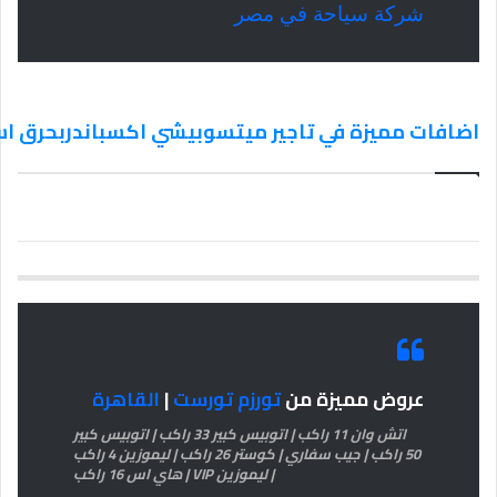
شركة سياحة في مصر
اضافات مميزة في تاجير ميتسوبيشي اكسباندربحرق اسعار 940101
عروض مميزة من
تورزم تورست
|
القاهرة
اتش وان 11 راكب | اتوبيس كبير 33 راكب | اتوبيس كبير
50 راكب | جيب سفاري | كوستر 26 راكب | ليموزين 4 راكب
| ليموزين VIP | هاي اس 16 راكب