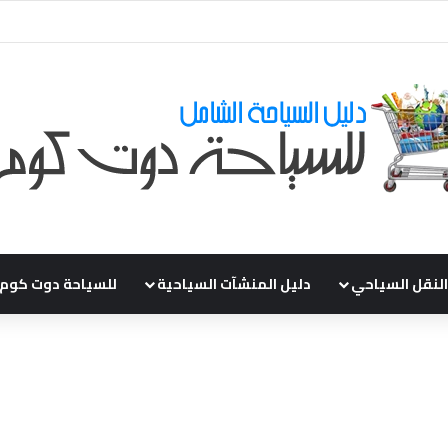
ي طلباتكم و استفسارتكم ... لو عندك سؤال او استفسار ماتدرددش فى طلب الم
النقل السياحي
دليل المنشآت السياحية
للسياحة دوت كوم