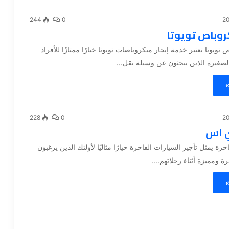
244
0
روباص تويوتا
 تويوتا تعتبر خدمة إيجار ميكروباصات تويوتا خيارًا ممتازًا للأفراد
صغيرة الذين يبحثون عن وسيلة نقل...
»
228
0
ي اس
خرة يمثل تأجير السيارات الفاخرة خيارًا مثاليًا لأولئك الذين يرغبون
 ومميزة أثناء رحلاتهم....
»