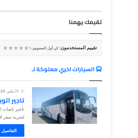
تقيمك يهمنا
تقييم المستخدمون:
كن أول المصوتون !
السيارات اخري مملوكة لـ
1 يناير، 2024
تاجير اتو
تأجير باصات ا
لتجربة سفر لا 
التفاصيل 