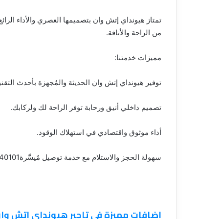
تمتاز هيونداي إتش وان بتصميمها العصري والأداء الرائ
من الراحة والأناقة.
مميزات خدمتنا:
توفير هيونداي إتش وان الحديثة والمُجهزة بأحدث التقني
تصميم داخلي أنيق ورحابة توفر الراحة لك ولركابك.
أداء موثوق واقتصادي في استهلاك الوقود.
سهولة الحجز والاستلام مع خدمة توصيل مُيسَّرة01119940101
اضافات مميزة في تاجير هيونداي اتش وان 119940101