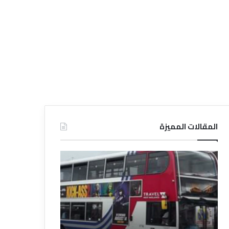
المقالات المميزة
د
د
ل
ل
ي
ي
ل
ل
ش
ا
ر
ل
ك
ف