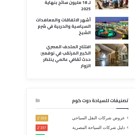
لـ 18 مليون سائح بنهاية
2025
أشهر الاتفاقات والمعاهدات
السياسية والحربية في شرم
الشيخ
افتتاح المتحف المصري
الكبير المرتقب في نوفمبر:
حدث ثقافي عالمي ينتظر
الزوار
تصنيفات للسياحة دوت كوم
عروض شركات النقل السياحي
2٬355
دليل شركات السياحة المصرية
2٬317