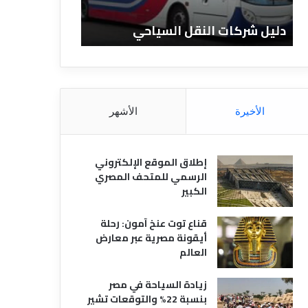
ا
ن
ت
ا
دليل شركات النقل السياحي
دليل الفنادق 
ا
د
ل
ق
ن
ا
ق
ل
ل
م
ا
ص
الأخيرة
الأشهر
ل
ر
س
ي
ي
ة
إطلاق الموقع الإلكتروني
ا
الرسمي للمتحف المصري
ح
الكبير
ي
قناع توت عنخ آمون: رحلة
أيقونة مصرية عبر معارض
العالم
زيادة السياحة في مصر
بنسبة 22% والتوقعات تشير