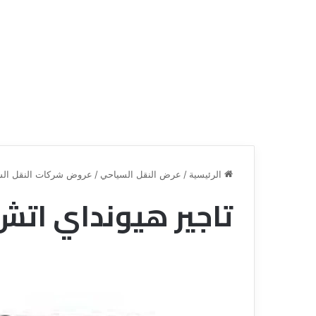
الرئيسية
/
عرض النقل السياحي
/
عروض شركات النقل الس
تاجير هيونداي اتش وان 0101
ق
ن
ا
ة
ل
ل
س