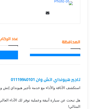
Se
nd
an
em
عدد الركاب
ail
المحافظة
تاجير هيونداي اتش وان 01119940101
استكشف الأناقة والأداء مع خدمة تأجير هيونداي إتش و
هل تبحث عن سيارة أنيقة وعملية توفر لك الأداء العالي
المثالي!