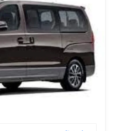
ي
قناة للسياحة دو
ا
الفنادق
ح
ة
د
و
ت
ك
و
م
–
ع
ر
و
ض
ا
ل
ف
ن
ا
د
ق