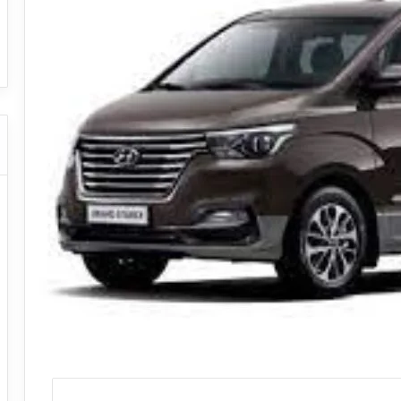
ا
ت كوم – عروض
ت
عروض شركات النقل السياحي
ا
ل
ن
ق
ل
ا
ل
س
ي
ا
ح
ي