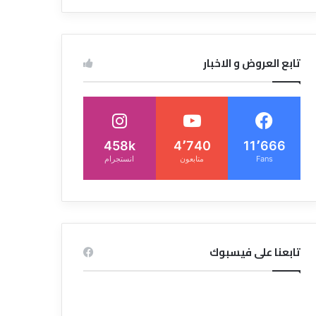
تابع العروض و الاخبار
458k
4٬740
11٬666
Fans
متابعون
انستجرام
تابعنا على فيسبوك