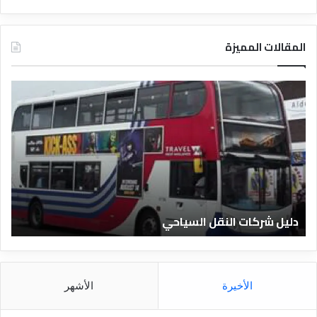
المقالات المميزة
د
ل
ي
ل
ا
ل
ف
ن
ا
دليل الفنادق المصرية
د
ق
ا
ل
م
الأخيرة
الأشهر
ص
ر