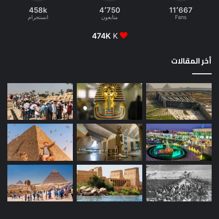
458k
4٬750
11٬667
Fans
متابعون
انستجرام
474K
K
أخر المقالات