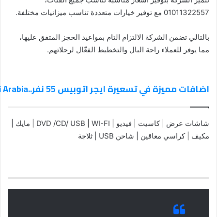
01011322557 مع توفير خيارات متعددة تناسب ميزانيات مختلفة.
بالتالي تضمن الشركة الالتزام التام بمواعيد الحجز المتفق عليها،
مما يوفر للعملاء راحة البال والتخطيط الفعّال لرحلاتهم.
اضافات مميزة في تسعيرة ايجر اتوبيس 55 نفر..Saudi Arabia
شاشات عرض | كاسيت | فيديو | DVD /CD/ USB | WI-FI | مايك |
مكيف | كراسي معاقين | شاحن USB | ثلاجة