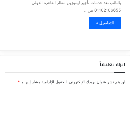
بالتالب تعد خدمات تأجير ليموزين مطار القاهرة الدولي
01102106655 من...
التفاصيل »
اترك تعليقاً
لن يتم نشر عنوان بريدك الإلكتروني.
الحقول الإلزامية مشار إليها بـ
*
ا
ل
ت
ع
ل