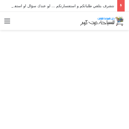
نتشرف بتلقي طلباتكم و استفسارتكم ... لو عندك سؤال او استفسار ماتدرددش فى طلب المساعدة
الق