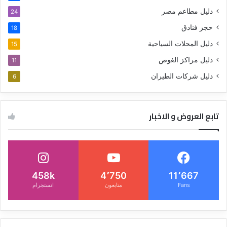
دليل مطاعم مصر
24
حجز فنادق
18
دليل المحلات السياحية
15
دليل مراكز الغوص
11
دليل شركات الطيران
6
تابع العروض و الاخبار
458k
4٬750
11٬667
Fans
متابعون
انستجرام