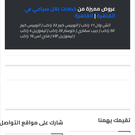
عروض مميزة من
خدمات نقل سياحي في
القاهرة
|
القاهرة
اتش وان 11 راكب | اتوبيس كبير 33 راكب | اتوبيس كبير
50 راكب | جيب سفاري | كوستر 26 راكب | ليموزين 4 راكب
| ليموزين VIP | هاي اس 16 راكب
تقيمك يهمنا
شارك على مواقع التواصل 