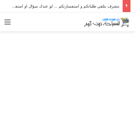
نتشرف بتلقي طلباتكم و استفسارتكم ... لو عندك سؤال او استفسار ماتدرددش فى طلب المساعدة
الق