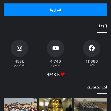
اتصل بنا
إتبعنا
458k
4٬740
11٬666
Fans
متابعون
انستجرام
474K
K
أخر المقالات