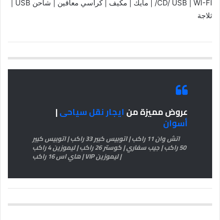
/CD/ USB | WI-FI | مايك | مكيف | كراسي معاقين | شاحن USB |
ثلاجة
عروض مميزة من
ايجار نقل سياحى
|
أسوان
اتش وان 11 راكب | اتوبيس كبير 33 راكب | اتوبيس كبير
50 راكب | جيب سفاري | كوستر 26 راكب | ليموزين 4 راكب
| ليموزين VIP | هاي اس 16 راكب