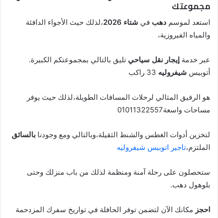
مجموعتك
استعد لموسم
دهب
في
شتاء 2026
،لذلك حيث الأجواء الدافئة
والمياه الفيروزية،
عبر خدمة
إيجار نقل سياحي
تليق بالتالي بمجموعتكم الكبيرة.
أتوبيس
شيفروليه
33 راكب
هو الرفيق المثالي لرحلات المسافات الطويلة،لذلك حيث يوفر
مساحات واسعة01011322557
لتخزين أدوات الغطس والشنط الثقيلة،وبالتالي ومع وجودنا
بالسائق
الملتزم،
تاجير اتوبيس شيفروليه
ستحصلون على رحلة آمنة ومنظمة لذلك من باب منزلك وحتى
بلوهول دهب.
احجز
مكانك الآن لتضمن توفر الحافلة في تواريخ سفرك المزدحمة