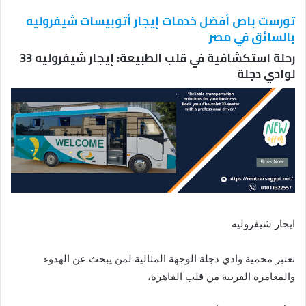
تورست باص أفضل خدمات إيجار أتوبيسات شيفروليه
بالسائق في مصر
رحلة استكشافية في قلب الطبيعة: إيجار شيفروليه 33
لوادي دجلة
ايجار شيفروليه
تعتبر محمية وادي دجلة الوجهة المثالية لمن يبحث عن الهدوء
والمغامرة القريبة من قلب القاهرة،