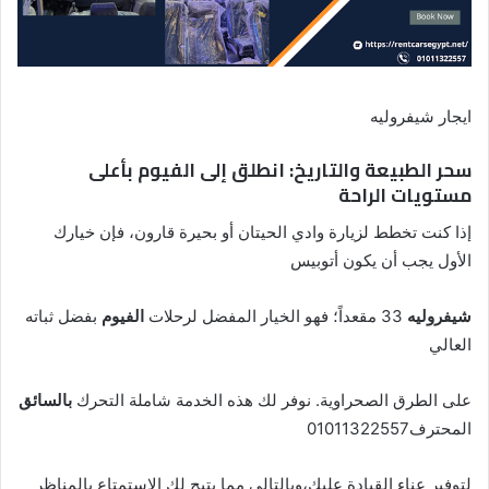
ايجار شيفروليه
سحر الطبيعة والتاريخ: انطلق إلى الفيوم بأعلى
مستويات الراحة
إذا كنت تخطط لزيارة وادي الحيتان أو بحيرة قارون، فإن خيارك
الأول يجب أن يكون أتوبيس
شيفروليه
33 مقعداً؛ فهو الخيار المفضل لرحلات
الفيوم
بفضل ثباته
العالي
على الطرق الصحراوية. نوفر لك هذه الخدمة شاملة التحرك
بالسائق
المحترف01011322557
لتوفير عناء القيادة عليك،وبالتالي مما يتيح لك الاستمتاع بالمناظر