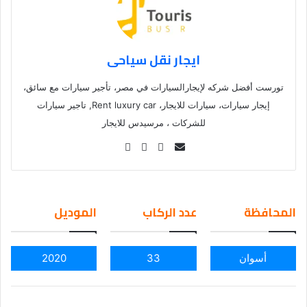
ايجار نقل سياحى
تورست أفضل شركه لإيجارالسيارات في مصر، تأجير سيارات مع سائق،
إيجار سيارات، سيارات للايجار، Rent luxury car, تاجير سيارات
للشركات ، مرسيدس للايجار
Se
nd
an
em
المحافظة
عدد الركاب
الموديل
ail
أسوان
33
2020