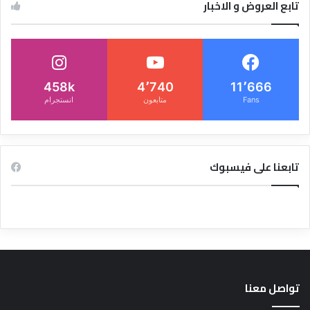
تابع العروض و الاخبار
458k
4٬740
11٬666
Fans
متابعون
انستجرام
تابعنا على فيسبوك
تواصل معنا