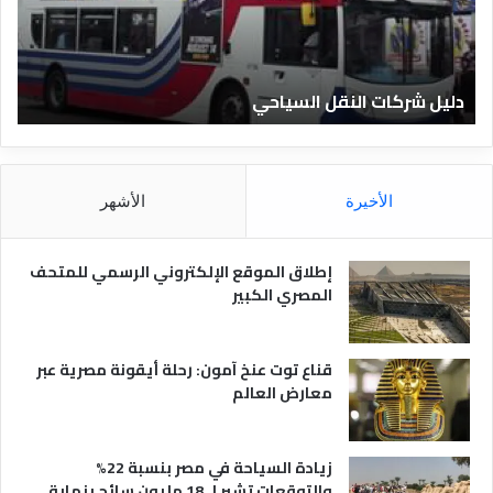
ل
ا
ف
ل
ن
ف
ا
ن
دليل الفنادق المصرية
ت
د
ا
ق
د
ا
ق
ل
و
م
ا
الأخيرة
الأشهر
ص
ن
ر
و
ي
ا
إطلاق الموقع الإلكتروني الرسمي للمتحف
ة
ع
المصري الكبير
ه
ا
قناع توت عنخ آمون: رحلة أيقونة مصرية عبر
معارض العالم
زيادة السياحة في مصر بنسبة 22%
والتوقعات تشير لـ 18 مليون سائح بنهاية