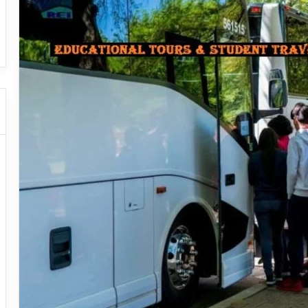
ا
ت
قل السياحي
دليل شركات النقل السياحي
ا
ل
ن
ق
ل
ا
ل
س
ي
ا
ح
ي