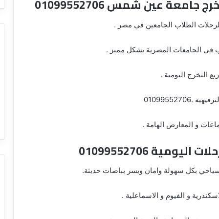
امعة عين شمس 01099552706
ب في الجامعات المصرية بشكل مميز .
ع التخرج اليومية .
0109955270
اعات و المعارض الهامة .
ومية 01099552706
سياحي بكل سهولة وامان ويسر بباصات حديثة.