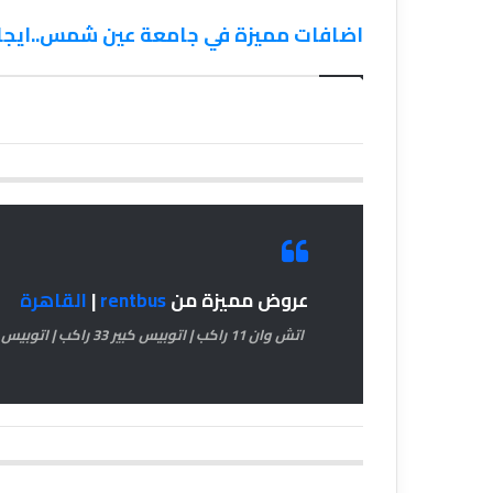
اضافات مميزة في جامعة عين شمس..ايجار ميني با
عروض مميزة من
rentbus
|
القاهرة