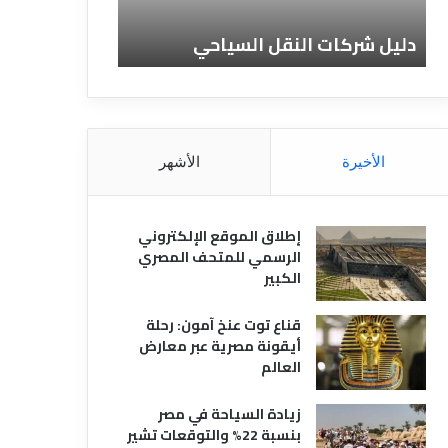
ن
ف
ا
ن
دليل الفنادق المصرية
تعريف الفناد
د
ا
ق
د
ا
ق
ل
و
م
ا
ص
ن
الأخيرة
الأشهر
ر
و
ي
ا
ة
ع
إطلاق الموقع الإلكتروني
ه
الرسمي للمتحف المصري
ا
الكبير
قناع توت عنخ آمون: رحلة
أيقونة مصرية عبر معارض
العالم
زيادة السياحة في مصر
بنسبة 22% والتوقعات تشير