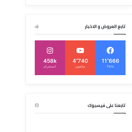
تابع العروض و الاخبار
458k
4٬740
11٬666
Fans
متابعون
انستجرام
تابعنا على فيسبوك