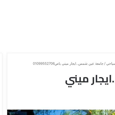
ياحي
/
جامعة عين شمس..ايجار ميني باص01099552706
يجار ميني
د
ل
ي
ل
ش
ر
ك