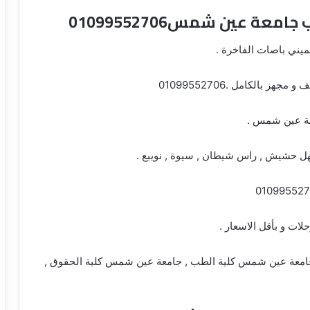
امعة عين شمس01099552706
ميني باصات الفاخرة .
 بالكامل .01099552706
عة عين شمس .
 حشيش , راس شيطان , سيوة , نويبع .
ات و بأقل الاسعار .
امعة عين شمس كلية الطب , جامعة عين شمس كلية الحقوق ,