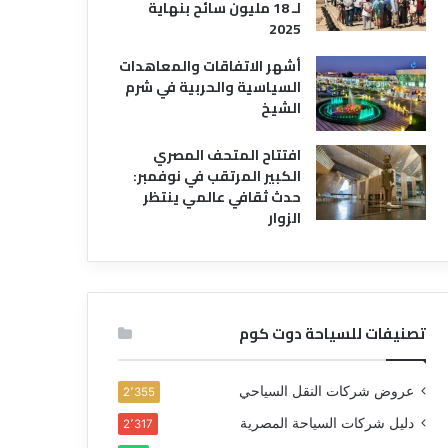
لـ 18 مليون سائح بنهاية
2025
أشهر الاتفاقات والمعاهدات
السياسية والحربية في شرم
الشيخ
افتتاح المتحف المصري
الكبير المرتقب في نوفمبر:
حدث ثقافي عالمي ينتظر
الزوار
تصنيفات للسياحة دوت كوم
عروض شركات النقل السياحي
2٬355
دليل شركات السياحة المصرية
2٬317