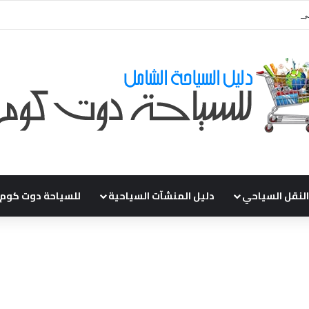
ي طلباتكم و استفسارتكم ... لو عندك سؤال او استفسار ماتدرددش فى طلب الم
النقل السياحي
دليل المنشآت السياحية
للسياحة دوت كوم