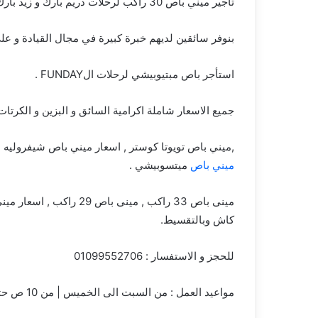
تأجير ميني باص 30 راكب لرحلات دريم بارك و زيد بارك , متحف الحضارة , القرية الفرعونية .
بنوفر سائقين لديهم خبرة كبيرة في مجال القيادة و عل
استأجر باص مبتيوبيشي لرحلات الFUNDAY .
جميع الاسعار شاملة اكرامية السائق و البزين و الكرتات .099552706
,ميني باص تويوتا كوستر , اسعار ميني باص شيفروليه
ميني باص
ميتسوبيشي .
مينى باص 33 راكب , مينى
كاش وبالتقسيط.
للحجز و الاستفسار : 01099552706
مواعيد العمل : من السبت الى الخميس | من 10 ص حتى 6 م