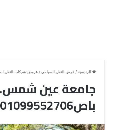
الرئيسية
/
عرض النقل السياحي
/
عروض شركات النقل الس
جامعة عين شمس..ا
ع
ر
باص01099552706
و
ض
ش
ر
ك