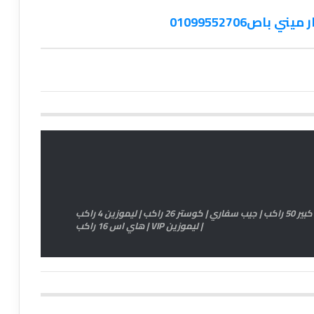
ص01099552706
اتش وان 11 راكب | اتوبيس كبير 33 راكب | اتوبيس كبير 50 راكب | جيب سفاري | كوستر 26 راكب | ليموزين 4 راكب
| ليموزين VIP | هاي اس 16 راكب