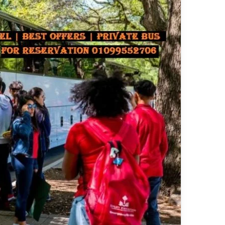
ا
قناة للسياحة دوت كوم – عروض
ت
الفنادق
عروض شركات الن
ا
ل
ن
ق
ل
ا
ل
س
ي
ا
ح
ي