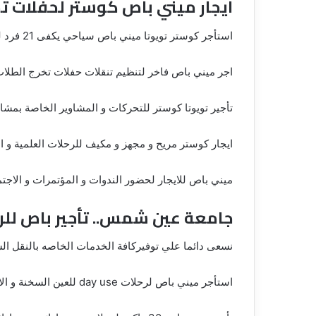
ايجار ميني باص كوستر لحفلات تخرج ج
استأجر كوستر تويوتا ميني باص سياحي يكفى 21 فرد لرحلات الطلاب الجامعين في مصر .
اجر ميني باص فاخر لتنظيم تنقلات حفلات تخرج الطلا
تأجير تويوتا كوستر للتحركات و المشاوير الخاصة بمشاري
ايجار كوستر مريح و مجهز و مكيف للرحلات العلمية و الترفيهيه .6
ميني باص للايجار لحضور الندوات و المؤتمرات و الاجتم
جامعة عين شمس.. تأجير باص للرحلات الي
نسعى دائما علي توفيركافة الخدمات الخاصه بالنقل ال
استأجر ميني باص لرحلات day use للعين السخنة و الاسكندرية و الفيوم و الاسماعلية .