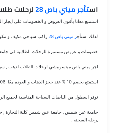
اس
تأجر ميني باص 28
لرحلات طلاب ج
استمتع معانا بأقوى العروض و الخصومات على ايجار ال
لذلك استأج
ر ميني باص 28
راكب سياحي مكيف و مكيف و مجهز
خصومات و عروض مستمرة للرحلات الطلابية في جام
اجر ميني باص ميتسوبيشي لرحلات الطلاب لدهب , سهل
استمتع بخصم 10 % عند حجز الذهاب و العودة معًا .01099552706
نوفر اسطول من الباصات السياحة المناسبة لجميع الرحل
جامعة عين شمس , جامعة عين شمس كلية التجارة , ج
,رحلة السخنة .