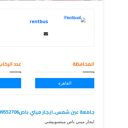
rentbus
Se
nd
an
em
المحافظة
عدد الركاب
ail
القاهرة
جامعة عين شمس..ايجار ميني باص01099552706
ايجار ميني باص ميتسوبيشي