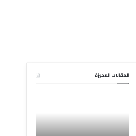
المقالات المميزة
د
ت
ل
ع
ي
ر
ل
ي
ا
ف
ل
ا
ف
ل