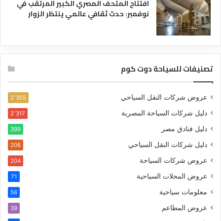
افتتاح المتحف المصري الكبير المرتقب في
نوفمبر: حدث ثقافي عالمي ينتظر الزوار
تصنيفات للسياحة دوت كوم
عروض شركات النقل السياحي
2٬355
دليل شركات السياحة المصرية
2٬317
دليل فنادق مصر
399
دليل شركات النقل السياحي
206
عروض شركات السياحة
204
عروض المحلات السياحية
71
معلومات سياحية
56
عروض المطاعم
39