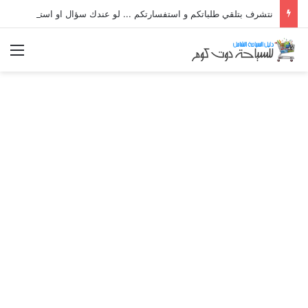
نتشرف بتلقي طلباتكم و استفسارتكم ... لو عندك سؤال او استفسار ماتدرددش فى طلب المساعدة
الق