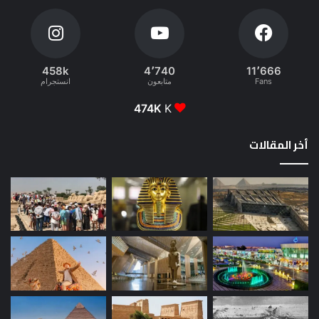
458k
4٬740
11٬666
Fans
متابعون
انستجرام
474K
K
أخر المقالات