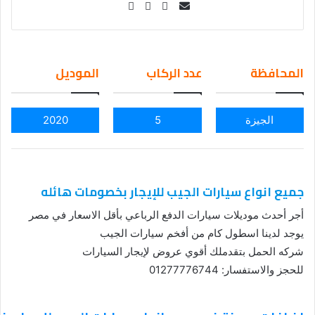
Se
nd
an
em
المحافظة
عدد الركاب
الموديل
ail
الجيزة
5
2020
جميع انواع سيارات الجيب للإيجار بخصومات هائله
أجر أحدث موديلات سيارات الدفع الرباعي بأقل الاسعار في مصر
يوجد لدينا اسطول كام من أفخم سيارات الجيب
شركه الحمل بتقدملك أقوي عروض لإيجار السيارات
للحجز والاستفسار: 01277776744