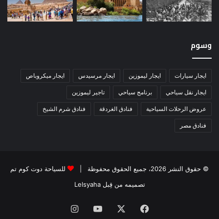
وسوم
ايجار سيارات
ايجار ليموزين
ايجار مرسيدس
ايجار ميكروباص
ايجار نقل سياحي
برنامج سياحي
تاجير ليموزين
عروض الرحلات السياحية
فنادق الغردقة
فنادق شرم الشيخ
فنادق مصر
© حقوق النشر 2026، جميع الحقوق محفوظة |
للسياحة دوت كوم تم
تصميمه من قِبل Lelsyaha
فيسبوك
‫X
‫YouTube
انستقرام