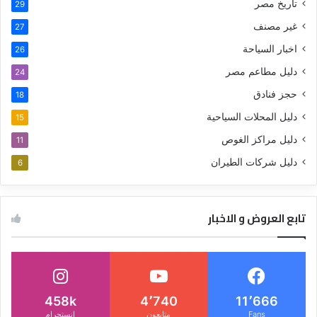
تاريخ مصر
29
غير مصنف
27
اخبار السياحة
26
دليل مطاعم مصر
24
حجز فنادق
18
دليل المحلات السياحية
15
دليل مراكز الغوص
11
دليل شركات الطيران
6
تابع العروض و الاخبار
458k
4٬740
11٬666
Fans
متابعون
انستجرام