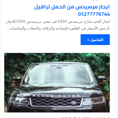
ايجار مرسيدس من الحمل ترافيل
01277776744
ايجار أفخم سياره مرسيدس E200 فى مصر, مرسيدس E200 للايجار
بأرخص الأسعار فى القاهره للسياحه والزفاف والحفلات والمناسبات...
التفاصيل »