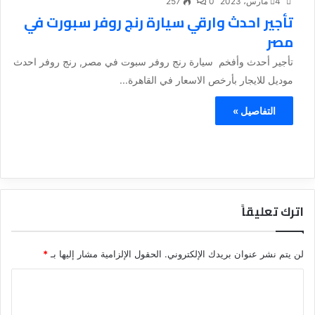
4 مارس، 2023
0
257
تأجير احدث وارقي سيارة رنج روفر سبورت في
مصر
تأجير أحدث وأفخم سيارة رنج روفر سبوت في مصر, رنج روفر احدث
موديل للايجار بأرخص الاسعار في القاهرة...
التفاصيل »
اترك تعليقاً
لن يتم نشر عنوان بريدك الإلكتروني.
الحقول الإلزامية مشار إليها بـ
*
ا
ل