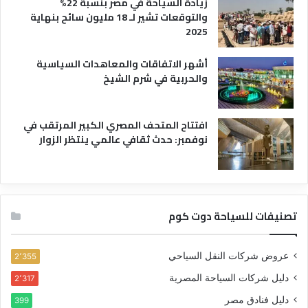
زيادة السياحة في مصر بنسبة 22%
والتوقعات تشير لـ 18 مليون سائح بنهاية
2025
أشهر الاتفاقات والمعاهدات السياسية
والحربية في شرم الشيخ
افتتاح المتحف المصري الكبير المرتقب في
نوفمبر: حدث ثقافي عالمي ينتظر الزوار
تصنيفات للسياحة دوت كوم
عروض شركات النقل السياحي
2٬355
دليل شركات السياحة المصرية
2٬317
دليل فنادق مصر
399