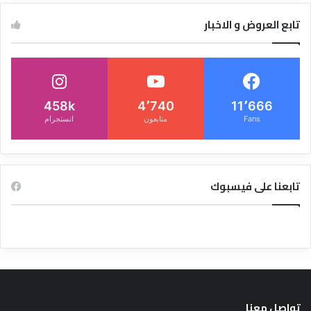
تابع العروض و الاخبار
458k
4٬740
11٬666
Fans
متابعون
انستجرام
تابعنا على فيسبوك
تواصل معنا