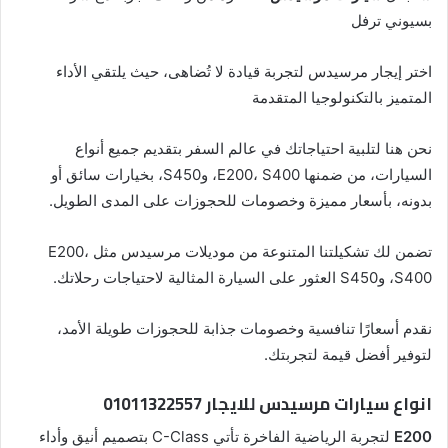
بسيوني ترفل
اختر إيجار مرسيدس لتجربة قيادة لا تُضاهى، حيث يلتقي الأداء
المتميز بالتكنولوجيا المتقدمة
نحن هنا لتلبية احتياجاتك في عالم السفر بتقديم جميع أنواع
السيارات، من ضمنها E200، S400، وS450، بخيارات سائق أو
بدونه، بأسعار مميزة وخصومات للحجوزات على المدى الطويل.
تضمن لك تشكيلتنا المتنوعة من موديلات مرسيدس مثل E200،
S400، وS450 العثور على السيارة المثالية لاحتياجات رحلاتك.
نقدم أسعارًا تنافسية وخصومات جذابة للحجوزات طويلة الأمد،
لتوفير أفضل قيمة لتجربتك.
انواع سيارات مرسيدس للايجار 01011322557
E200
لتجربة الرياضية الفاخرة تأتي C-Class بتصميم أنيق وأداء