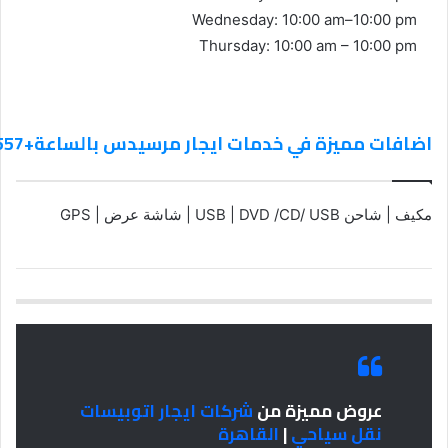
Wednesday: 10:00 am–10:00 pm
Thursday: 10:00 am – 10:00 pm
اضافات مميزة في خدمات ايجار مرسيدس بالساعة+0201011322557
مكيف | شاحن USB | DVD /CD/ USB | شاشة عرض | GPS
عروض مميزة من
شركات ايجار اتوبيسات
نقل سياحي
|
القاهرة