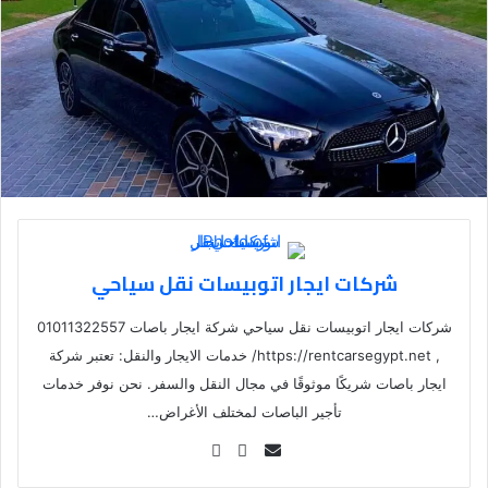
شركات ايجار اتوبيسات نقل سياحي
شركات ايجار اتوبيسات نقل سياحي شركة ايجار باصات 01011322557
, https://rentcarsegypt.net/ خدمات الايجار والنقل: تعتبر شركة
ايجار باصات شريكًا موثوقًا في مجال النقل والسفر. نحن نوفر خدمات
تأجير الباصات لمختلف الأغراض…
Se
nd