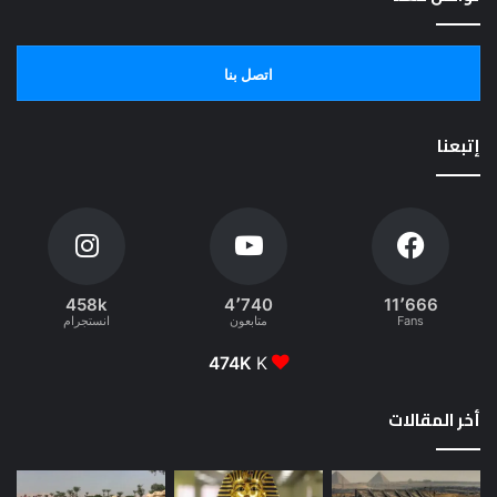
اتصل بنا
إتبعنا
458k
4٬740
11٬666
Fans
متابعون
انستجرام
474K
K
أخر المقالات