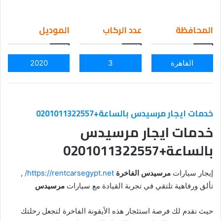
an
em
المحافظة
عدد الركاب
الموديل
ail
القاهرة
3
2020
خدمات ايجار مرسيدس بالساعة+0201011322557
خدمات ايجار مرسيدس
بالساعة+0201011322557
إيجار سيارات
مرسيدس الفاخرة
https://rentcarsegypt.net/
,
تألق ورفاهية تلتقي في تجربة القيادة مع سيارات
مرسيدس
حيث نقدم لك فرصة استئجار هذه الأيقونة الفاخرة لتجعل رحلتك