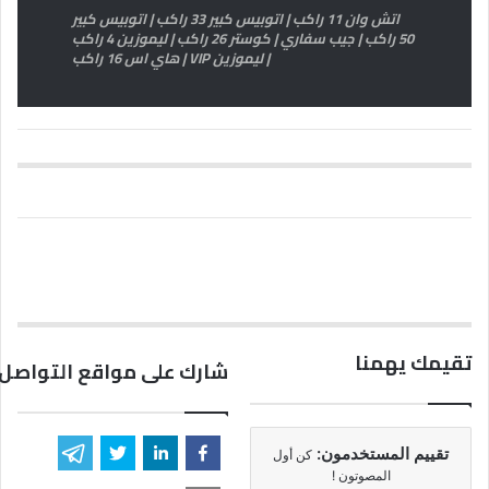
اتش وان 11 راكب | اتوبيس كبير 33 راكب | اتوبيس كبير
50 راكب | جيب سفاري | كوستر 26 راكب | ليموزين 4 راكب
| ليموزين VIP | هاي اس 16 راكب
تقيمك يهمنا
شارك على مواقع التواصل 
تقييم المستخدمون:
كن أول
المصوتون !