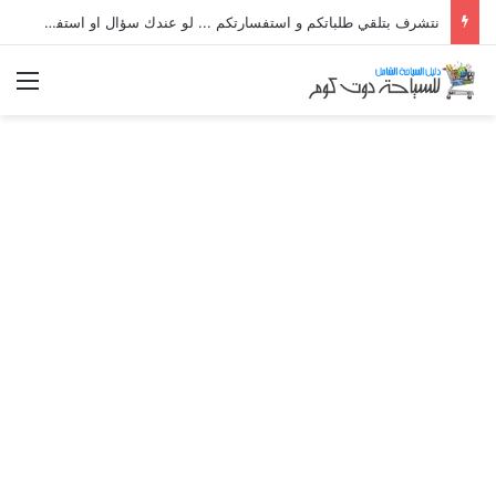
نتشرف بتلقي طلباتكم و استفسارتكم ... لو عندك سؤال او استفسار ماتدرددش فى طلب المساعدة
الق