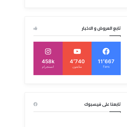
تابع العروض و الاخبار
458k
4٬740
11٬667
Fans
متابعون
انستجرام
تابعنا على فيسبوك