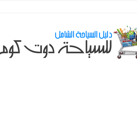
ي طلباتكم و استفسارتكم ... لو عندك سؤال او استفسار ماتدرددش فى طلب الم