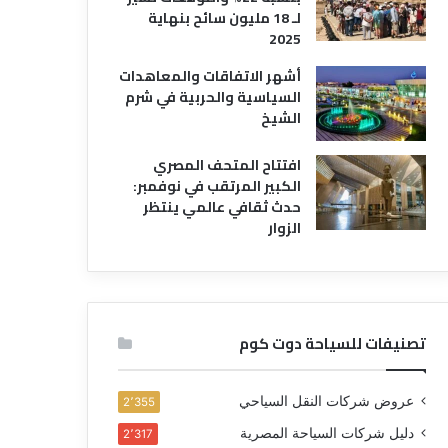
لـ 18 مليون سائح بنهاية
2025
أشهر الاتفاقات والمعاهدات
السياسية والحربية في شرم
الشيخ
افتتاح المتحف المصري
الكبير المرتقب في نوفمبر:
حدث ثقافي عالمي ينتظر
الزوار
تصنيفات للسياحة دوت كوم
عروض شركات النقل السياحي
2٬355
دليل شركات السياحة المصرية
2٬317