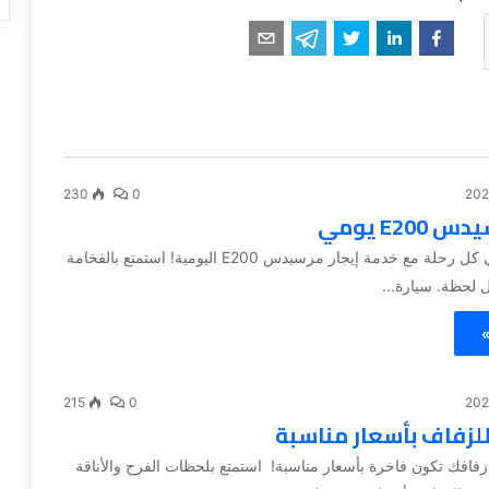
230
0
E200 يومي
اختر التميز في كل رحلة مع خدمة إيجار مرسيدس E200 اليومية! استمتع بالفخامة
ل لحظة. سيارة...
»
215
0
للزفاف بأسعار مناسبة
افك تكون فاخرة بأسعار مناسبة! استمتع بلحظات الفرح والأناقة