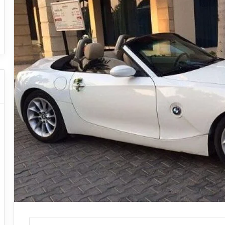
ا
ا
 – عروض
ت
ت
عروض شركات النقل السياحي
دل
ا
ا
ل
ل
ن
ن
ق
ق
ل
ل
ا
ا
ل
ل
س
س
ي
ي
ا
ا
ح
ح
ي
ي