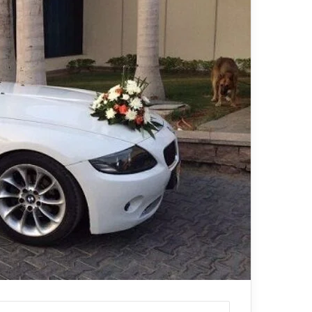
ي
قناة للسياحة دوت كوم
ا
الفنادق
ح
ة
د
و
ت
ك
و
م
–
ع
ر
و
ض
ا
ل
ف
ن
ا
د