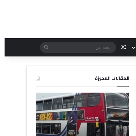
مقال عشوائي
بحث
عن
المقالات المميزة
د
ل
ي
ل
ا
ل
ف