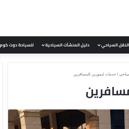
النقل السياحي
دليل المنشآت السياحية
للسياحة دوت كوم
ياحي
/
خدمات ليموزين للمسافرين
مسافرين
ع
د
ر
ل
و
ي
ض
ل
ش
ش
ر
ر
ك
ك