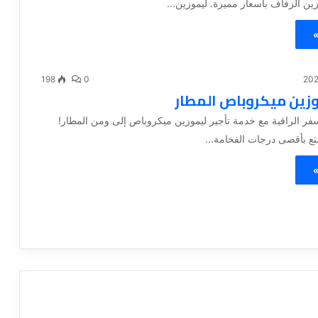
ين الزفاف بأسعار مميزة. ليموزين...
»
198
0
وزين ميكروباص المطار
سفر الراقية مع خدمة تأجير ليموزين ميكروباص إلى ومن المطار!
متع بأقصى درجات الفخامة...
»