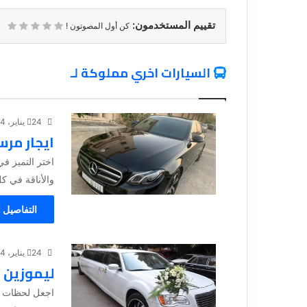
تقييم المستخدمون:
كن أول المصوتون !
السيارات اخري مملوكة لـ
24 يناير، 2024
ايجار مرسيدس 
والأناقة في ك
التفاصيل 
24 يناير، 2024
ليموزين 
اجعل لحظات زف