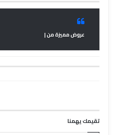
عروض مميزة من |
تقيمك يهمنا