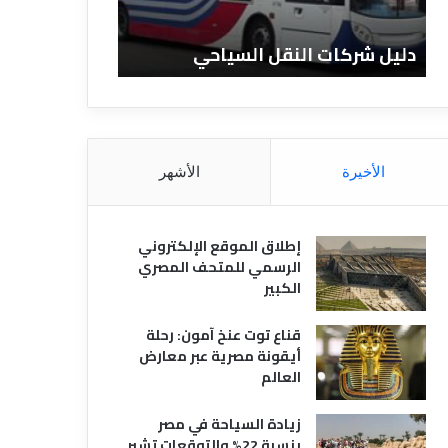
ن
ا
يل شركات النقل السياحي
دليل الفنادق المصر
د
ق
ا
ل
م
ص
الأخيرة
الأشهر
ر
ي
ة
إطلاق الموقع الإلكتروني
الرسمي للمتحف المصري
الكبير
قناع توت عنخ آمون: رحلة
أيقونة مصرية عبر معارض
العالم
زيادة السياحة في مصر
بنسبة 22% والتوقعات تشير