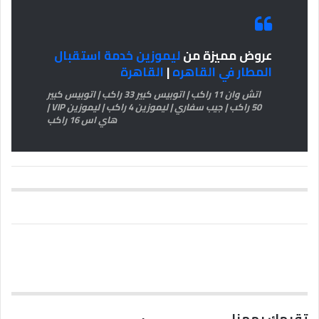
عروض مميزة من
ليموزين خدمة استقبال
المطار في القاهره
|
القاهرة
اتش وان 11 راكب | اتوبيس كبير 33 راكب | اتوبيس كبير
50 راكب | جيب سفاري | ليموزين 4 راكب | ليموزين VIP |
هاي اس 16 راكب
تقيمك يهمنا