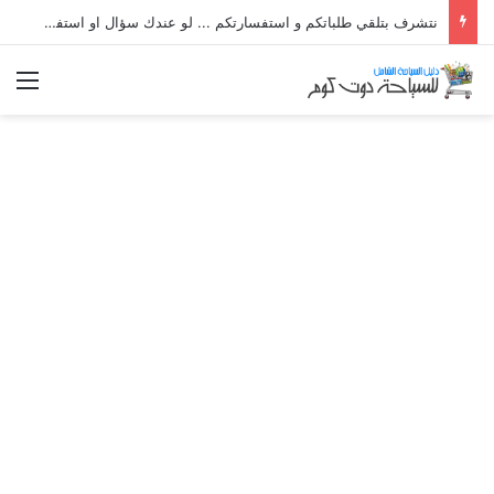
نتشرف بتلقي طلباتكم و استفسارتكم ... لو عندك سؤال او استفسار ماتدرددش فى طلب المساعدة
الق