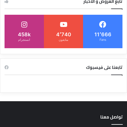
تابع العروض و الاخبار
458k
4٬740
11٬666
Fans
متابعون
انستجرام
تابعنا على فيسبوك
تواصل معنا