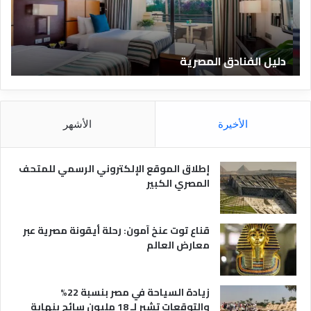
ل
ا
ف
ل
ن
ف
ا
ن
دليل الفنادق المصرية
ت
د
ا
ق
د
ا
ق
ل
و
م
ا
الأخيرة
الأشهر
ص
ن
ر
و
ي
ا
إطلاق الموقع الإلكتروني الرسمي للمتحف
ة
ع
المصري الكبير
ه
ا
قناع توت عنخ آمون: رحلة أيقونة مصرية عبر
معارض العالم
زيادة السياحة في مصر بنسبة 22%
والتوقعات تشير لـ 18 مليون سائح بنهاية