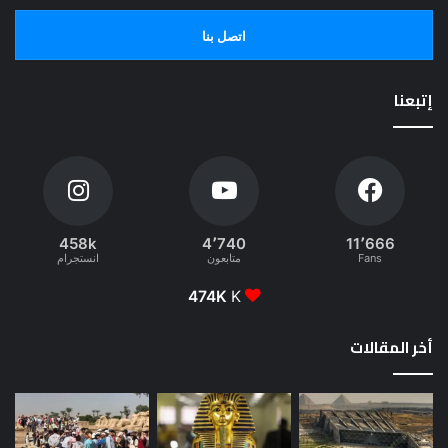
اتصل بنا
إتبعنا
458k
4٬740
11٬666
Fans
متابعون
انستجرام
474K
K
أخر المقالات