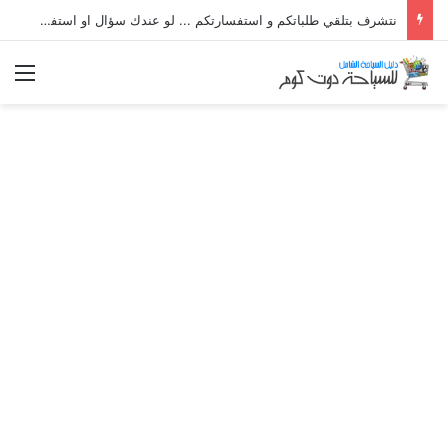
نتشرف بتلقي طلباتكم و استفسارتكم ... لو عندك سؤال او استفسار ماتدرددش فى طلب المساعدة
الق