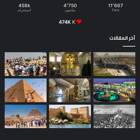
458k
4٬750
11٬667
Fans
متابعون
انستجرام
474K
K
أخر المقالات