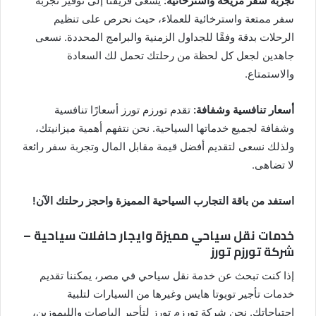
تجربة سفر مريحة واسترخائية:
يسعى فريقنا إلى توفير تجربة
سفر ممتعة واسترخائية للعملاء، حيث نحرص على تنظيم
الرحلات بدقة وفقًا للجداول الزمنية والبرامج المحددة. نسعى
جاهدين لجعل كل لحظة من رحلتك تحمل لك السعادة
والاستمتاع.
أسعار تنافسية وشفافة:
تقدم تورزم تورز أسعارًا تنافسية
وشفافة لجميع خدماتها السياحية. نحن نتفهم أهمية ميزانيتك،
ولذلك نسعى لتقديم أفضل قيمة مقابل المال وتجربة سفر رائعة
لا تضاهى.
استفد من باقة التجارب السياحية المميزة واحجز رحلتك الآن!
خدمات نقل سياحي مميزة وايجار حافلات سياحية –
شركة تورزم تورز
إذا كنت تبحث عن خدمة نقل سياحي في مصر، يمكننا تقديم
خدمات تأجير تويوتا هايس وغيرها من السيارات لتلبية
احتياجاتك. نحن شركة تورزم تورز لتأجير الباصات والليموزين،