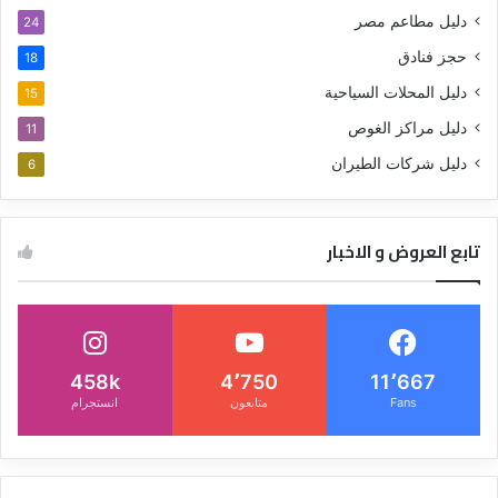
دليل مطاعم مصر
24
حجز فنادق
18
دليل المحلات السياحية
15
دليل مراكز الغوص
11
دليل شركات الطيران
6
تابع العروض و الاخبار
458k
4٬750
11٬667
Fans
متابعون
انستجرام