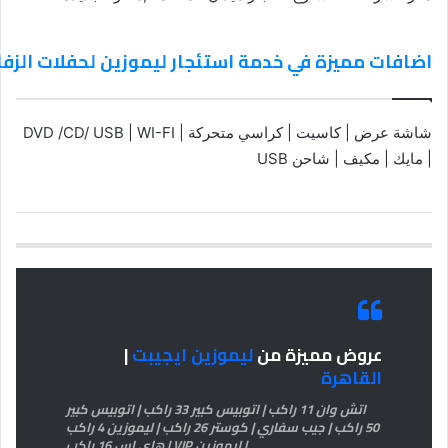
اضافات مميزة في خدمة استئجار ليموزين لحفلات الزف
شاشة عرض | كاسيت | كراسي متحركة | DVD /CD/ USB | WI-FI
| مايك | مكيف | شاحن USB
عروض مميزة من
ليموزين ايجيبت
|
القاهرة
اتش وان 11 راكب | اتوبيس كبير 33 راكب | اتوبيس كبير
50 راكب | جيب سفاري | كوستر 26 راكب | ليموزين 4 راكب
| ليموزين VIP | هاي اس 16 راكب