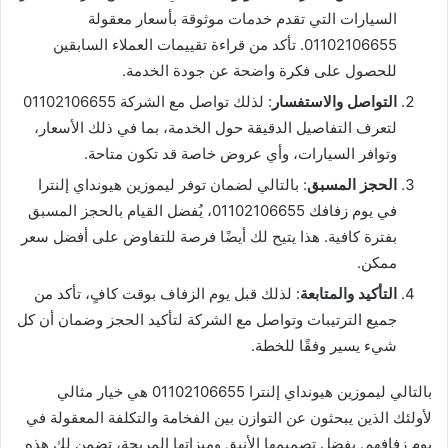
السيارات التي تقدم خدمات موثوقة بأسعار معقولة
01102106655. تأكد من قراءة تقييمات العملاء السابقين
للحصول على فكرة واضحة عن جودة الخدمة.
التواصل والاستفسار
: لذلك تواصل مع الشركة 01102106655
لتعرف التفاصيل الدقيقة حول الخدمة، بما في ذلك الأسعار،
وتوافر السيارات، وأي عروض خاصة قد تكون متاحة.
الحجز المسبق
: بالتالي لضمان توفر ليموزين هيونداي إلنترا
في يوم زفافك 01102106655، يُفضل القيام بالحجز المسبق
بفترة كافية. هذا يتيح لك أيضًا فرصة للتفاوض على أفضل سعر
ممكن.
التأكيد والمتابعة
: لذلك قبل يوم الزفاف بوقت كافٍ، تأكد من
جميع الترتيبات وتواصل مع الشركة لتأكيد الحجز وضمان أن كل
شيء يسير وفقًا للخطة.
بالتالي ليموزين هيونداي إلنترا 01102106655 هي خيار مثالي
لأولئك الذين يبحثون عن التوازن بين الفخامة والتكلفة المعقولة في
يوم زفافهم. بفضل تصميمها الأنيق وميزاتها المريحة، تضمن لك هذه