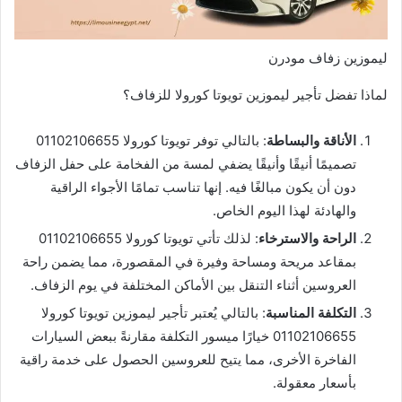
ليموزين زفاف مودرن
لماذا تفضل تأجير ليموزين تويوتا كورولا للزفاف؟
الأناقة والبساطة
: بالتالي توفر تويوتا كورولا 01102106655
تصميمًا أنيقًا وأنيقًا يضفي لمسة من الفخامة على حفل الزفاف
دون أن يكون مبالغًا فيه. إنها تناسب تمامًا الأجواء الراقية
والهادئة لهذا اليوم الخاص.
الراحة والاسترخاء
: لذلك تأتي تويوتا كورولا 01102106655
بمقاعد مريحة ومساحة وفيرة في المقصورة، مما يضمن راحة
العروسين أثناء التنقل بين الأماكن المختلفة في يوم الزفاف.
التكلفة المناسبة
: بالتالي يُعتبر تأجير ليموزين تويوتا كورولا
01102106655 خيارًا ميسور التكلفة مقارنةً ببعض السيارات
الفاخرة الأخرى، مما يتيح للعروسين الحصول على خدمة راقية
بأسعار معقولة.