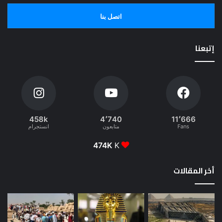
اتصل بنا
إتبعنا
458k
4٬740
11٬666
Fans
متابعون
انستجرام
474K
K
أخر المقالات