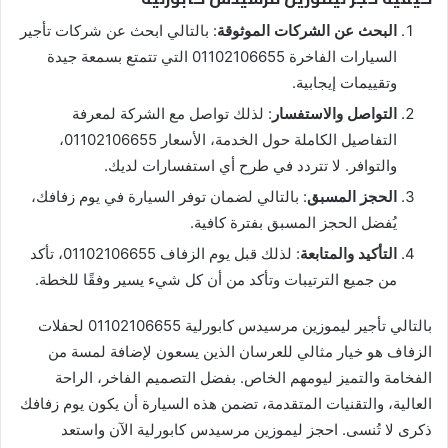
البحث عن الشركات الموثوقة
: بالتالي ابحث عن شركات تأجير
السيارات الفاخرة 01102106655 التي تتمتع بسمعة جيدة
وتقييمات إيجابية.
التواصل والاستفسار
: لذلك تواصل مع الشركة لمعرفة
التفاصيل الكاملة حول الخدمة، الأسعار 01102106655،
والتوافر. لا تتردد في طرح أي استفسارات لديك.
الحجز المسبق
: بالتالي لضمان توفر السيارة في يوم زفافك،
يُفضل الحجز المسبق بفترة كافية.
التأكيد والمتابعة
: لذلك قبل يوم الزفاف 01102106655، تأكد
من جميع الترتيبات وتأكد من أن كل شيء يسير وفقًا للخطة.
بالتالي تأجير ليموزين مرسيدس كابورلية 01102106655 لحفلات
الزفاف هو خيار مثالي للعرسان الذين يسعون لإضافة لمسة من
الفخامة والتميز ليومهم الخاص. بفضل التصميم الفاخر، الراحة
العالية، والتقنيات المتقدمة، تضمن هذه السيارة أن يكون يوم زفافك
ذكرى لا تُنسى. احجز ليموزين مرسيدس كابورلية الآن واستعد