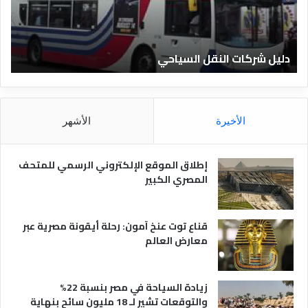
ل
ا
ف
ل
ن
ف
ا
ن
دليل الفنادق المصرية
ت
د
ا
ق
د
ا
ق
ل
و
م
ا
الأخيرة
الأشهر
ص
ن
ر
و
ي
ا
إطلاق الموقع الإلكتروني الرسمي للمتحف
ة
ع
المصري الكبير
ه
ا
قناع توت عنخ آمون: رحلة أيقونة مصرية عبر
معارض العالم
زيادة السياحة في مصر بنسبة 22%
والتوقعات تشير لـ 18 مليون سائح بنهاية