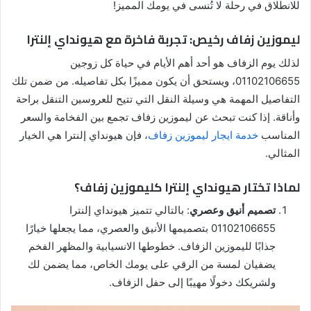
للانطلاق في رحلة لا تُنسى في يومك المميز!
ليموزين زفاف رخيص: تجربة فاخرة مع هيونداي إلنترا
لذلك يوم الزفاف هو أحد أهم الأيام في حياة كل زوجين
01102106655، ويستحق أن يكون مميزًا بكل تفاصيله. من ضمن تلك
التفاصيل المهمة هي وسيلة النقل التي تتيح للعروسين التنقل براحة
وأناقة. إذا كنت تبحث عن ليموزين زفاف تجمع بين الفخامة والسعر
المناسب
خدمة ايجار ليموزين زفاف
، فإن هيونداي إلنترا هي الخيار
المثالي.
لماذا تختار هيونداي إلنترا كليموزين زفاف؟
تصميم أنيق وعصري
: بالتالي تتميز هيونداي إلنترا
01102106655 بتصميمها الأنيق والعصري، مما يجعلها خيارًا
جذابًا لليموزين الزفاف. خطوطها الانسيابية والمظهر الفخم
يضفيان لمسة من الرقي على يومك الخاص، مما يضمن لك
ولشريكك دخولًا مهيبًا إلى حفل الزفاف.