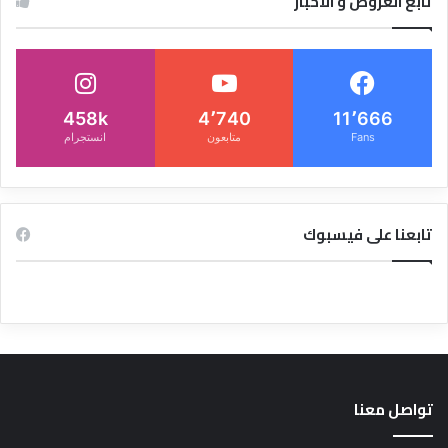
تابع العروض و الاخبار
458k
4٬740
11٬666
Fans
متابعون
انستجرام
تابعنا على فيسبوك
تواصل معنا