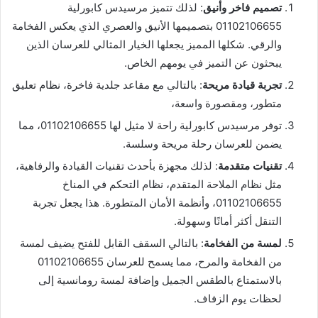
تصميم فاخر وأنيق
: لذلك تتميز مرسيدس كابورلية
01102106655 بتصميمها الأنيق والعصري الذي يعكس الفخامة
والرقي. شكلها المميز يجعلها الخيار المثالي للعرسان الذين
يبحثون عن التميز في يومهم الخاص.
تجربة قيادة مريحة
: بالتالي مع مقاعد جلدية فاخرة، نظام تعليق
متطور، ومقصورة واسعة،
توفر مرسيدس كابورلية راحة لا مثيل لها 01102106655، مما
يضمن للعرسان رحلة مريحة وسلسة.
تقنيات متقدمة
: لذلك مجهزة بأحدث تقنيات القيادة والرفاهية،
مثل نظام الملاحة المتقدم، نظام التحكم في المناخ
01102106655، وأنظمة الأمان المتطورة. هذا يجعل تجربة
التنقل أكثر أمانًا وسهولة.
لمسة من الفخامة
: بالتالي السقف القابل للفتح يضيف لمسة
من الفخامة والمرح، مما يسمح للعرسان 01102106655
بالاستمتاع بالطقس الجميل وإضافة لمسة رومانسية إلى
لحظات يوم الزفاف.