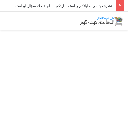
نتشرف بتلقي طلباتكم و استفسارتكم ... لو عندك سؤال او استفسار ماتدرددش فى طلب المساعدة
الق