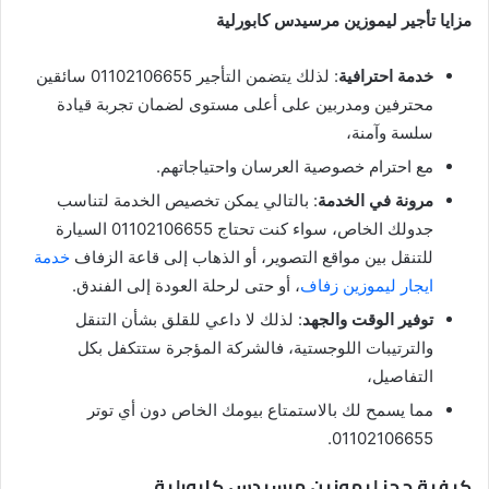
مزايا تأجير ليموزين مرسيدس كابورلية
خدمة احترافية
: لذلك يتضمن التأجير 01102106655 سائقين
محترفين ومدربين على أعلى مستوى لضمان تجربة قيادة
سلسة وآمنة،
مع احترام خصوصية العرسان واحتياجاتهم.
مرونة في الخدمة
: بالتالي يمكن تخصيص الخدمة لتناسب
جدولك الخاص، سواء كنت تحتاج 01102106655 السيارة
للتنقل بين مواقع التصوير، أو الذهاب إلى قاعة الزفاف
خدمة
ايجار ليموزين زفاف
، أو حتى لرحلة العودة إلى الفندق.
توفير الوقت والجهد
: لذلك لا داعي للقلق بشأن التنقل
والترتيبات اللوجستية، فالشركة المؤجرة ستتكفل بكل
التفاصيل،
مما يسمح لك بالاستمتاع بيومك الخاص دون أي توتر
01102106655.
كيفية حجز ليموزين مرسيدس كابورلية