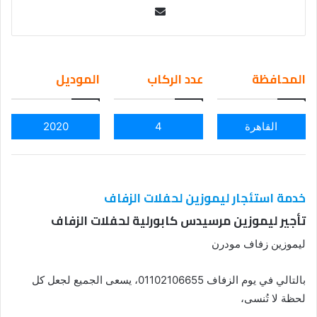
Se
nd
an
em
المحافظة
عدد الركاب
الموديل
ail
القاهرة
4
2020
خدمة استئجار ليموزين لحفلات الزفاف
تأجير ليموزين مرسيدس كابورلية لحفلات الزفاف
ليموزين زفاف مودرن
بالتالي في يوم الزفاف 01102106655، يسعى الجميع لجعل كل
لحظة لا تُنسى،