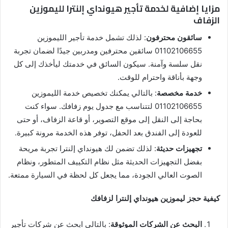
مزايا إضافية لخدمة تأجير هيونداي إلنترا لليموزين
الزفاف
سائقون محترفون
: لذلك تشمل خدمة تأجير الليموزين
01102106655 سائقين محترفين ومدربين جيدًا لضمان تجربة
نقل سلسة وآمنة. سيكون السائق في خدمتك ليأخذك إلى كل
وجهة بأناقة واحترام للوقت.
خدمة مخصصة
: بالتالي يمكنك تخصيص خدمة الليموزين
01102106655 لتتناسب مع جدول يوم زفافك. سواء كنت
بحاجة إلى النقل إلى موقع التصوير، أو قاعة الزفاف، أو حتى
للعودة إلى الفندق بعد الحفل، توفر هذه الخدمة مرونة كبيرة.
تجهيزات حديثة
: لذلك تضمن لك هيونداي إلنترا تجربة مريحة
بفضل التجهيزات الحديثة مثل نظام التكييف المتطور، ونظام
الصوت العالي الجودة، مما يجعل كل لحظة في السيارة ممتعة.
كيفية حجز ليموزين هيونداي إلنترا لزفافك
البحث عن الشركات الموثوقة
: بالتالي ابحث عن شركات تأجير