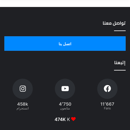
تواصل معنا
اتصل بنا
إتبعنا
458k
4٬750
11٬667
Fans
متابعون
انستجرام
474K
K