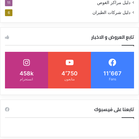
دليل مراكز الغوص
11
دليل شركات الطيران
6
تابع العروض و الاخبار
458k
4٬750
11٬667
Fans
متابعون
انستجرام
تابعنا على فيسبوك