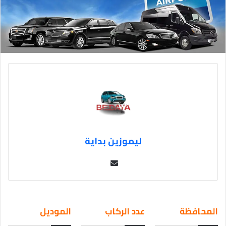
ليموزين بداية
Se
nd
an
em
المحافظة
عدد الركاب
الموديل
ail