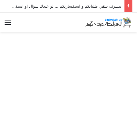
نتشرف بتلقي طلباتكم و استفسارتكم ... لو عندك سؤال او استفسار ماتدرددش فى طلب المساعدة
الق