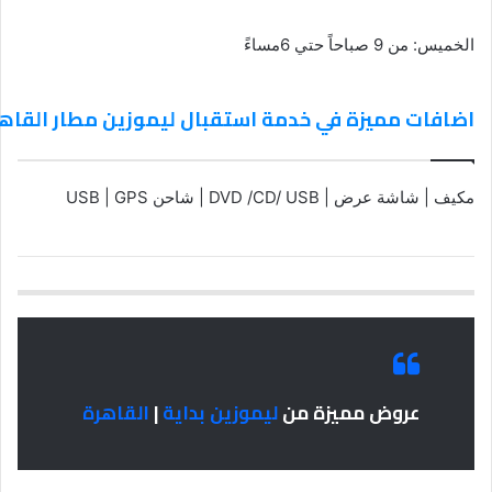
الخميس: من 9 صباحاً حتي 6مساءً
اضافات مميزة في خدمة استقبال ليموزين مطار القاهرة p
مكيف | شاشة عرض | DVD /CD/ USB | شاحن USB | GPS
عروض مميزة من
ليموزين بداية
|
القاهرة