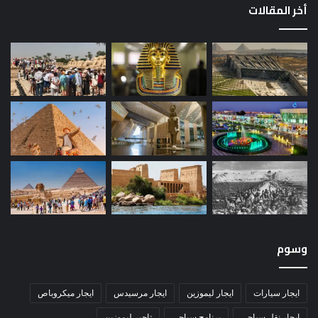
أخر المقالات
وسوم
ايجار سيارات
ايجار ليموزين
ايجار مرسيدس
ايجار ميكروباص
ايجار نقل سياحي
برنامج سياحي
تاجير ليموزين