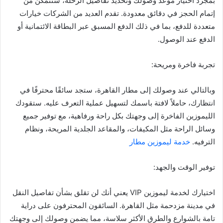
بمجرد اختيار موعد وصولك وتحديد تفاصيل الرحلة، ستتمكن من
إتمام الحجز في دقائق معدودة. تقدم العديد من الشركات خيارات
متعددة للدفع، بما في ذلك الدفع المسبق عبر البطاقة الائتمانية أو
الدفع عند الوصول.
تجربة فاخرة ومريحة:
وبالتالي عند وصولك إلى مطار القاهرة، ستجد سائقًا محترفًا في
انتظارك، حاملاً لافتة باسمك لتسهيل عملية التعرف عليه. ستقودك
الليموزين الفاخرة إلى وجهتك بكل راحة ورفاهية، مع توفير جميع
وسائل الراحة مثل المكيفات، والمقاعد الجلدية المريحة، ونظام
الترفيه.
خدمة ليموزين مطار
توفير الوقت والجهد:
اختيارك لخدمة ليموزين VIP يعني أنك لن تقلق بشأن تفاصيل النقل
في مدينة مزدحمة مثل القاهرة. السائقون المحترفون على دراية
تامة بالشوارع والطرق الأكثر سلاسة، مما يضمن وصولك إلى وجهتك