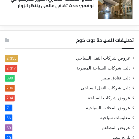
نوفمبر: حدث ثقافي عالمي ينتظر الزوار
تصنيفات للسياحة دوت كوم
عروض شركات النقل السياحي
2٬355
دليل شركات السياحة المصرية
2٬317
دليل فنادق مصر
399
دليل شركات النقل السياحي
206
عروض شركات السياحة
204
عروض المحلات السياحية
71
معلومات سياحية
56
عروض المطاعم
39
تاريخ مصر
29