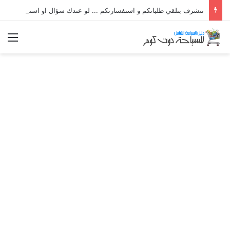
نتشرف بتلقي طلباتكم و استفسارتكم ... لو عندك سؤال او استفسار ماتدرددش فى طلب المساعدة
الق