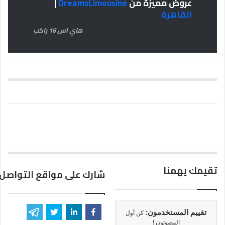
عروض مميزة من
DreamsLimousine
|
القاهرة
هاي اس 16 راكب
تقيمك يهمنا
شارك على مواقع التواصل 
تقييم المستخدمون:
كن أول
المصوتون !