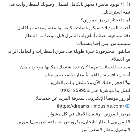
(H1 / تويوتا هايس) مجهز بالكامل لضمان وصولك للمطار وأنت في
قمة استرخائك.
لماذا تختار دريمز ليموزين؟
أحدث الموديلات:ميكروباصات مكيفة، واسعة، ومعقمة بالكامل.
دقة متناهية: نصلك أمام باب المنزل قبل موعدك.. “المطار
مبيستناش، بس إحنا بنستناك”.
سائقون محترفون: خبرة طويلة في طرق المطارات والتعامل الراقي
مع العملاء.
مساحة للحقائب: مهما كان عدد شنطك، مكانها موجود بأمان.
أسعار تنافسية: رفاهية بأسعار تناسب ميزانيتك.
احجز رحلتك الآن ولا تشغل بالك بالطريق:
اتصل بنا مباشرة على:01031259956
أو زور موقعنا الإلكتروني لمعرفة المزيد عن خدماتنا:
(https://dreams-limousine.com)
دريمز ليموزين.. رفيقك الأمثل في كل مشوار!
#ليموزين_المطار #ايجار_ميكروباص #سياحة #دريمز_ليموزين
#توصيل_مطار #سفر_آمن