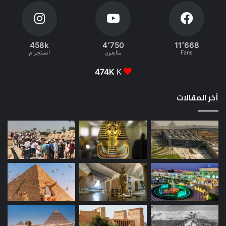
458k
4٬750
11٬668
Fans
متابعون
انستجرام
474K
K
أخر المقالات