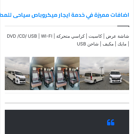
اضافات مميزة في خدمة ايجار ميكروباص سياحى للمطار 031259956
شاشة عرض | كاسيت | كراسي متحركة | DVD /CD/ USB | WI-FI
| مايك | مكيف | شاحن USB