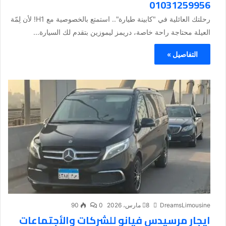
01031259956
رحلتك العائلية في "كابينة طيارة".. استمتع بالخصوصية مع H1! لأن لِمّة
العيلة محتاجة راحة خاصة، دريمز ليموزين بتقدم لك السيارة...
التفاصيل »
DreamsLimousine
8 مارس، 2026
0
90
ايجار مرسيدس فيانو للشركات والأجتماعات