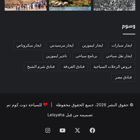
وسوم
ايجار سيارات
ايجار ليموزين
ايجار مرسيدس
ايجار ميكروباص
ايجار نقل سياحي
برنامج سياحي
تاجير ليموزين
عروض الرحلات السياحية
فنادق الغردقة
فنادق شرم الشيخ
فنادق مصر
© حقوق النشر 2026، جميع الحقوق محفوظة |
للسياحة دوت كوم تم
تصميمه من قِبل Lelsyaha
فيسبوك
‫X
‫YouTube
انستقرام