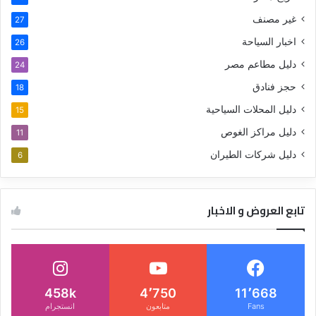
غير مصنف
27
اخبار السياحة
26
دليل مطاعم مصر
24
حجز فنادق
18
دليل المحلات السياحية
15
دليل مراكز الغوص
11
دليل شركات الطيران
6
تابع العروض و الاخبار
458k
4٬750
11٬668
Fans
متابعون
انستجرام