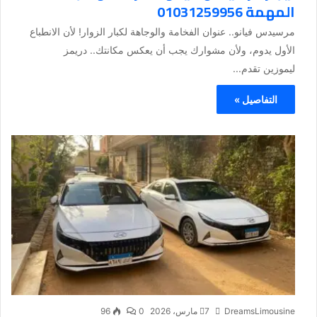
المهمة 01031259956
مرسيدس فيانو.. عنوان الفخامة والوجاهة لكبار الزوار! لأن الانطباع
الأول يدوم، ولأن مشوارك يجب أن يعكس مكانتك.. دريمز
ليموزين تقدم...
التفاصيل »
DreamsLimousine
7 مارس، 2026
0
96