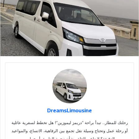
DreamsLimousine
رحلتك للمطار.. تبدأ براحة “دريمز ليموزين”! هل تخطط لسفرية عائلية
أو رحلة عمل وتحتاج وسيلة نقل تجمع بين الرفاهية، الاتساع، والمواعيد
الدقيقة؟ لا داعي للقلق بشأن زحمة الطريق أو حمل…