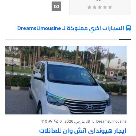
السيارات اخري مملوكة لـ DreamsLimousine
DreamsLimousine
8 مارس، 2026
0
110
ايجار هيونداى اتش وان للعائلات