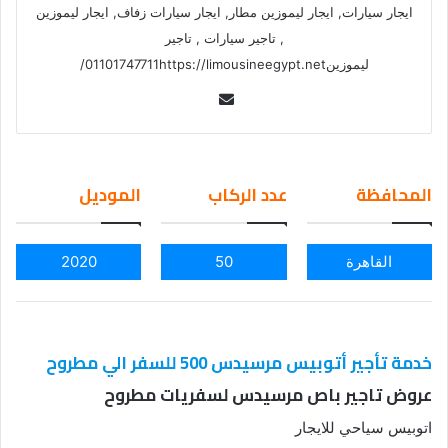
ايجار سيارات, ايجار ليموزين مطار, ايجار سيارات زفاف, ايجار ليموزين
, تاجير سيارات , تاجير
ليموزين01101747711https://limousineegypt.net/
Se
nd
an
em
المحافظة
عدد الركاب
الموديل
ail
القاهرة
50
2020
خدمة تأجير أتوبيس مرسيدس 500 للسفر الي مطروح
عروض تاجير باص مرسيدس لسفريات مطروح
اتوبيس سياحي للايجار