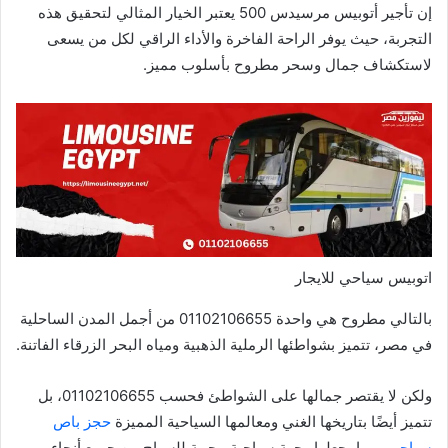
إن تأجير أتوبيس مرسيدس 500 يعتبر الخيار المثالي لتحقيق هذه
التجربة، حيث يوفر الراحة الفاخرة والأداء الراقي لكل من يسعى
لاستكشاف جمال وسحر مطروح بأسلوب مميز.
اتوبيس سياحي للايجار
بالتالي مطروح هي واحدة 01102106655 من أجمل المدن الساحلية
في مصر، تتميز بشواطئها الرملية الذهبية ومياه البحر الزرقاء الفاتنة.
ولكن لا يقتصر جمالها على الشواطئ فحسب 01102106655، بل
تتميز أيضًا بتاريخها الغني ومعالمها السياحية المميزة
حجز باص
سياحي
، مما يجعلها وجهة سياحية محببة للسياح من جميع أنحاء