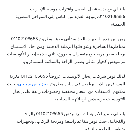
بالتالي مع بداية فصل الصيف واقتراب موسم الإجازات
01102106655، يتوجه العديد من الناس إلى السواحل المصرية
الجميلة،
ومن بين هذه الوجهات الجذابة تأتي مدينة مطروح 01102106655
بمناظرها الساحرة وشواطئها الرملية الذهبية. ومن أجل الاستمتاع
برحلة سفر مريحة وممتعة إلى مطروح، تأتي خدمة إيجار الأتوبيسات
مرسيدس كخيار مثالي يضمن الراحة والسلامة للمسافرين.
لذلك توفر شركات إيجار الأتوبيسات عروضاً 01102106655 مغرية
للمسافرين الذين يرغبون في زيارة مطروح
حجز باص سياحي
، حيث
يمكنهم الاستفادة من أسعار مخفضة وخصومات رائعة على إيجار
الأتوبيسات مرسيدس لرحلاتهم السياحية.
بالتالي تتميز الأتوبيسات مرسيدس 01102106655 بالراحة
والفخامة، حيث توفر مقاعد واسعة ومريحة للركاب، وتجهيزات
متطورة للراحة والترفيه،