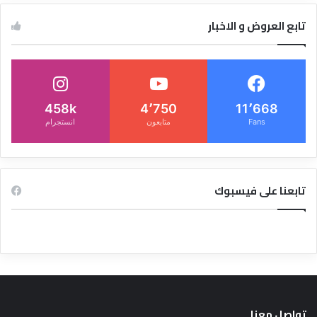
تابع العروض و الاخبار
458k
4٬750
11٬668
Fans
متابعون
انستجرام
تابعنا على فيسبوك
تواصل معنا