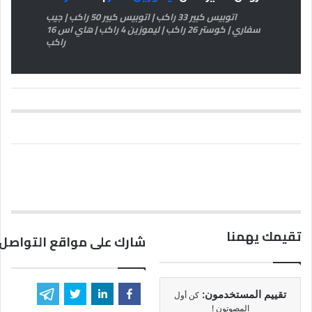
اتوبيس كبير 33 راكب | اتوبيس كبير 50 راكب | جيب
سفاري | كوستر 26 راكب | ليموزين 4 راكب | هاي اس 16
راكب
تقيمك يهمنا
شارك على مواقع التواصل 
تقييم المستخدمون:
كن أول
المصوتون !