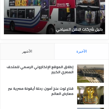
ا
ف
ل
ا
ف
ل
ن
ف
ا
ن
دليل الفنادق المصرية
ت
د
ا
ق
د
ا
ق
ل
و
م
ا
الأخيرة
الأشهر
ص
ن
ر
و
ي
ا
إطلاق الموقع الإلكتروني الرسمي للمتحف
ة
ع
المصري الكبير
ه
ا
قناع توت عنخ آمون: رحلة أيقونة مصرية عبر
معارض العالم