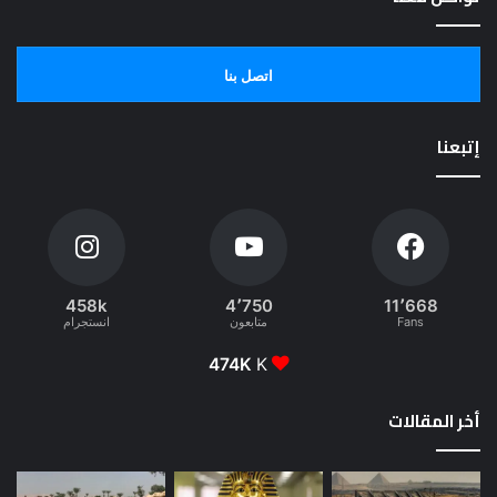
اتصل بنا
إتبعنا
458k
4٬750
11٬668
Fans
متابعون
انستجرام
474K
K
أخر المقالات