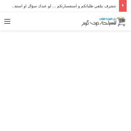
نتشرف بتلقي طلباتكم و استفسارتكم ... لو عندك سؤال او استفسار ماتدرددش فى طلب المساعدة
الق