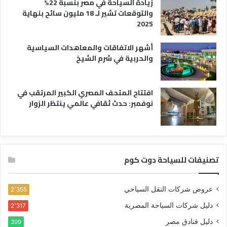
زيادة السياحة في مصر بنسبة 22%
والتوقعات تشير لـ 18 مليون سائح بنهاية
2025
أشهر الاتفاقات والمعاهدات السياسية
والحربية في شرم الشيخ
افتتاح المتحف المصري الكبير المرتقب في
نوفمبر: حدث ثقافي عالمي ينتظر الزوار
تصنيفات للسياحة دوت كوم
عروض شركات النقل السياحي
2٬355
دليل شركات السياحة المصرية
2٬317
دليل فنادق مصر
399