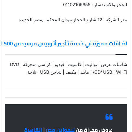
للحجز والاستفسار : 01102106655
مقر الشركة : 12 شارع الحجاز ميدان المحكمة ,مصر الجديدة
اضافات مميزة في خدمة تأجير أتوبيس مرسيدس 500 للسفر الي مطروح
شاشات عرض | تواليت | كاسيت | فيديو | كراسي متحركة | DVD
/CD/ USB | WI-FI | مايك | مكيف | شاحن USB | ثلاجة
عروض مميزة من
ليموزين مصر
|
القاهرة