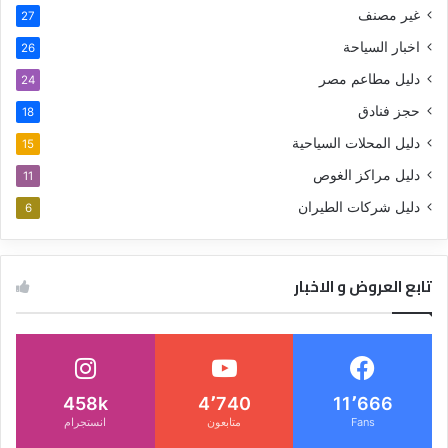
غير مصنف
27
اخبار السياحة
26
دليل مطاعم مصر
24
حجز فنادق
18
دليل المحلات السياحية
15
دليل مراكز الغوص
11
دليل شركات الطيران
6
تابع العروض و الاخبار
458k
4٬740
11٬666
Fans
متابعون
انستجرام