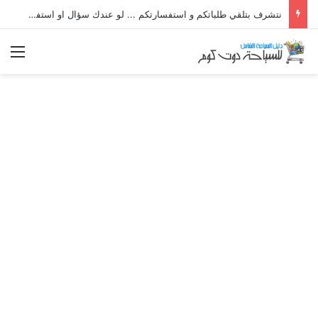
نتشرف بتلقي طلباتكم و استفسارتكم ... لو عندك سؤال او استفسار ماتدرددش فى طلب المساعدة
الق