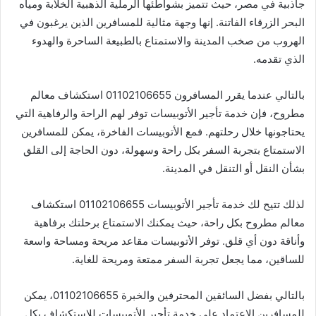
جاذبية في مصر، حيث تتميز بشواطئها الرملية الذهبية الخلابة ومياه
البحر الزرقاء الفاتنة. إنها وجهة مثالية للمسافرين الذين يرغبون في
الهروب من صخب المدينة والاستمتاع بالطبيعة الساحرة والهدوء
الذي تقدمه.
بالتالي عندما يقرر المسافرون 01102106655 استكشاف معالم
مطروح، فإن خدمة تأجير الأتوبيسات توفر لهم الراحة والرفاهية التي
يحتاجونها خلال رحلتهم. فمع الأتوبيسات الفاخرة، يمكن للمسافرين
الاستمتاع بتجربة السفر بكل راحة وسهولة، دون الحاجة إلى القلق
بشأن النقل أو التنقل في المدينة.
لذلك تتيح لك خدمة تأجير الأتوبيسات 01102106655 استكشاف
معالم مطروح بكل راحة، حيث يمكنك الاستمتاع برحلتك برفاهية
وأناقة دون أي قلق. توفر الأتوبيسات مقاعد مريحة ومساحة واسعة
للساقين، مما يجعل تجربة السفر ممتعة ومريحة للغاية.
بالتالي بفضل السائقين المحترفين والخبرة 01102106655، يمكن
للمسافرين الاعتماد على خدمة تأجير الأتوبيسات للاستكشاف بكل