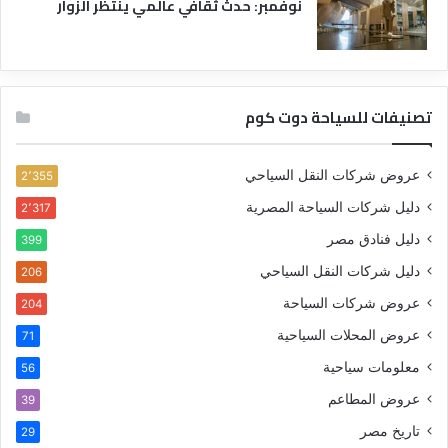
نوفمبر: حدث ثقافي عالمي ينتظر الزوار
تصنيفات للسياحة دوت كوم
عروض شركات النقل السياحي
2٬355
دليل شركات السياحة المصرية
2٬317
دليل فنادق مصر
399
دليل شركات النقل السياحي
206
عروض شركات السياحة
204
عروض المحلات السياحية
71
معلومات سياحية
56
عروض المطاعم
39
تاريخ مصر
29