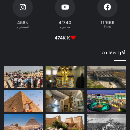
458k
4٬740
11٬666
Fans
متابعون
انستجرام
474K
K
أخر المقالات