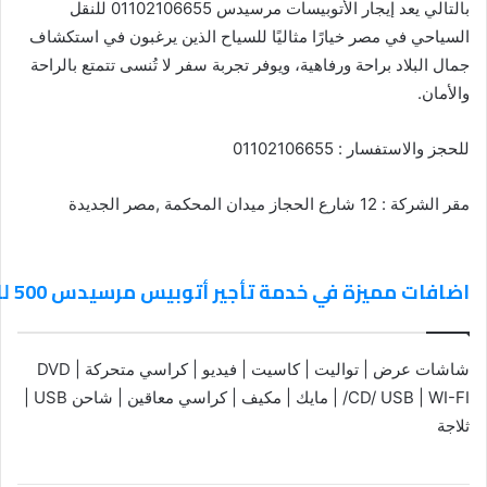
بالتالي يعد إيجار الأتوبيسات مرسيدس 01102106655 للنقل
السياحي في مصر خيارًا مثاليًا للسياح الذين يرغبون في استكشاف
جمال البلاد براحة ورفاهية، ويوفر تجربة سفر لا تُنسى تتمتع بالراحة
والأمان.
للحجز والاستفسار : 01102106655
مقر الشركة : 12 شارع الحجاز ميدان المحكمة ,مصر الجديدة
اضافات مميزة في خدمة تأجير أتوبيس مرسيدس 500 للسفر الي مطروح
شاشات عرض | تواليت | كاسيت | فيديو | كراسي متحركة | DVD
/CD/ USB | WI-FI | مايك | مكيف | كراسي معاقين | شاحن USB |
ثلاجة