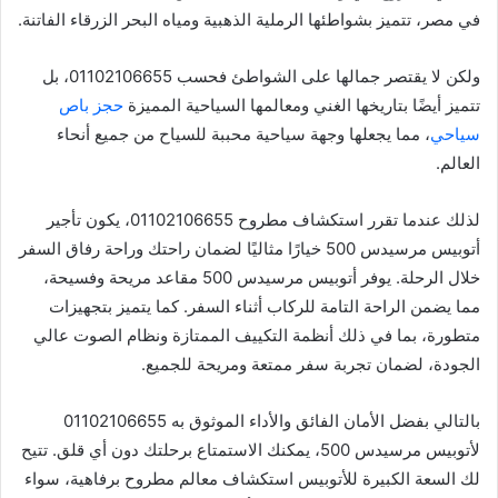
في مصر، تتميز بشواطئها الرملية الذهبية ومياه البحر الزرقاء الفاتنة.
ولكن لا يقتصر جمالها على الشواطئ فحسب 01102106655، بل
تتميز أيضًا بتاريخها الغني ومعالمها السياحية المميزة
حجز باص
سياحي
، مما يجعلها وجهة سياحية محببة للسياح من جميع أنحاء
العالم.
لذلك عندما تقرر استكشاف مطروح 01102106655، يكون تأجير
أتوبيس مرسيدس 500 خيارًا مثاليًا لضمان راحتك وراحة رفاق السفر
خلال الرحلة. يوفر أتوبيس مرسيدس 500 مقاعد مريحة وفسيحة،
مما يضمن الراحة التامة للركاب أثناء السفر. كما يتميز بتجهيزات
متطورة، بما في ذلك أنظمة التكييف الممتازة ونظام الصوت عالي
الجودة، لضمان تجربة سفر ممتعة ومريحة للجميع.
بالتالي بفضل الأمان الفائق والأداء الموثوق به 01102106655
لأتوبيس مرسيدس 500، يمكنك الاستمتاع برحلتك دون أي قلق. تتيح
لك السعة الكبيرة للأتوبيس استكشاف معالم مطروح برفاهية، سواء