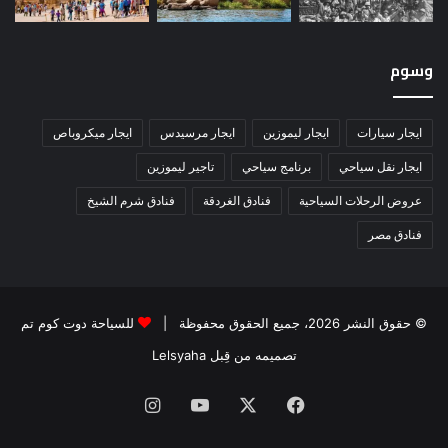
وسوم
ايجار سيارات
ايجار ليموزين
ايجار مرسيدس
ايجار ميكروباص
ايجار نقل سياحي
برنامج سياحي
تاجير ليموزين
عروض الرحلات السياحية
فنادق الغردقة
فنادق شرم الشيخ
فنادق مصر
© حقوق النشر 2026، جميع الحقوق محفوظة |
للسياحة دوت كوم تم
تصميمه من قِبل Lelsyaha
فيسبوك
‫X
‫YouTube
انستقرام