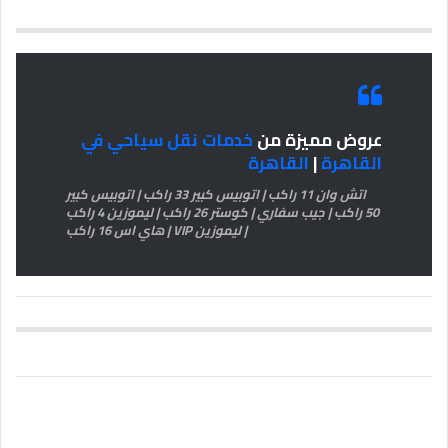
عروض مميزة من
خدمات نقل سياحي في
القاهرة
|
القاهرة
اتش وان 11 راكب | اتوبيس كبير 33 راكب | اتوبيس كبير
50 راكب | جيب سفاري | كوستر 26 راكب | ليموزين 4 راكب
| ليموزين VIP | هاي اس 16 راكب