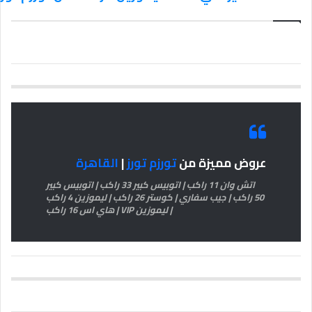
عروض مميزة من
تورزم تورز
|
القاهرة
اتش وان 11 راكب | اتوبيس كبير 33 راكب | اتوبيس كبير
50 راكب | جيب سفاري | كوستر 26 راكب | ليموزين 4 راكب
| ليموزين VIP | هاي اس 16 راكب