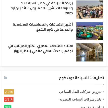
زيادة السياحة في مصر بنسبة 22%
والتوقعات تشير لـ 18 مليون سائح بنهاية
2025
أشهر الاتفاقات والمعاهدات السياسية
والحربية في شرم الشيخ
افتتاح المتحف المصري الكبير المرتقب في
نوفمبر: حدث ثقافي عالمي ينتظر الزوار
تصنيفات للسياحة دوت كوم
عروض شركات النقل السياحي
2٬355
دليل شركات السياحة المصرية
2٬317
دليل فنادق مصر
399