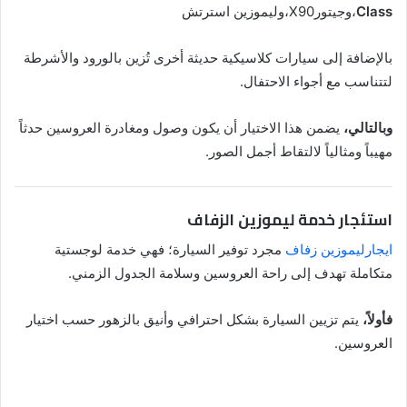
Class
،وجيتورX90،وليموزين استرتش
بالإضافة إلى سيارات كلاسيكية حديثة أخرى تُزين بالورود والأشرطة
لتتناسب مع أجواء الاحتفال.
وبالتالي،
يضمن هذا الاختيار أن يكون وصول ومغادرة العروسين حدثاً
مهيباً ومثالياً لالتقاط أجمل الصور.
استئجار خدمة ليموزين الزفاف
ايجارليموزين زفاف
مجرد توفير السيارة؛ فهي خدمة لوجستية
متكاملة تهدف إلى راحة العروسين وسلامة الجدول الزمني.
فأولاً،
يتم تزيين السيارة بشكل احترافي وأنيق بالزهور حسب اختيار
العروسين.