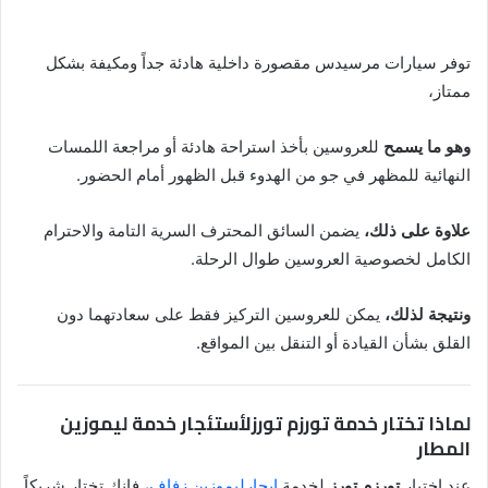
توفر سيارات مرسيدس مقصورة داخلية هادئة جداً ومكيفة بشكل
ممتاز،
وهو ما يسمح
للعروسين بأخذ استراحة هادئة أو مراجعة اللمسات
النهائية للمظهر في جو من الهدوء قبل الظهور أمام الحضور.
علاوة على ذلك،
يضمن السائق المحترف السرية التامة والاحترام
الكامل لخصوصية العروسين طوال الرحلة.
ونتيجة لذلك،
يمكن للعروسين التركيز فقط على سعادتهما دون
القلق بشأن القيادة أو التنقل بين المواقع.
لماذا تختار خدمة تورزم تورزلأستئجار خدمة ليموزين
المطار
عند اختيار
تورزم تورز
لخدمة
ايجارليموزين زفاف
، فإنك تختار شريكاً