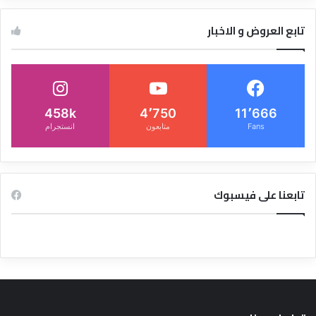
تابع العروض و الاخبار
458k
4٬750
11٬666
Fans
متابعون
انستجرام
تابعنا على فيسبوك