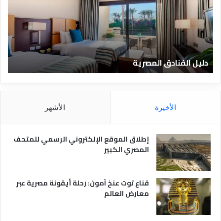
ل
ي
ا
ف
ل
ا
ف
ل
ن
ف
ا
ن
دليل الفنادق المصرية
ت
د
ا
ق
د
ا
ق
ل
و
م
ا
الأخيرة
الأشهر
ص
ن
ر
و
ي
ا
إطلاق الموقع الإلكتروني الرسمي للمتحف
ة
ع
المصري الكبير
ه
ا
قناع توت عنخ آمون: رحلة أيقونة مصرية عبر
معارض العالم