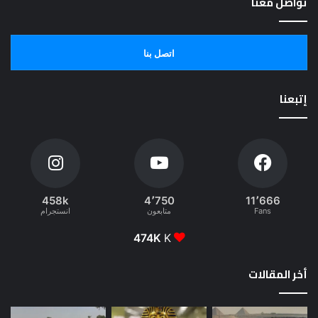
تواصل معنا
اتصل بنا
إتبعنا
458k
4٬750
11٬666
Fans
متابعون
انستجرام
474K
K
أخر المقالات