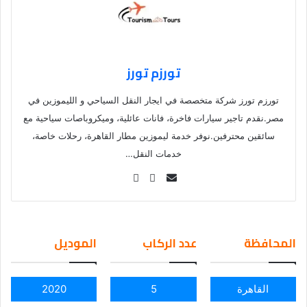
تورزم تورز
تورزم تورز شركة متخصصة في ايجار النقل السياحي و الليموزين في
مصر.نقدم تاجير سيارات فاخرة، فانات عائلية، وميكروباصات سياحية مع
سائقين محترفين.نوفر خدمة ليموزين مطار القاهرة، رحلات خاصة،
خدمات النقل…
Se
nd
an
em
المحافظة
عدد الركاب
الموديل
ail
القاهرة
5
2020