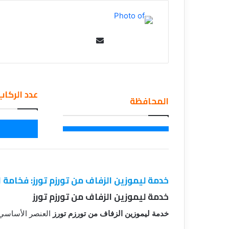
ي
قناة للسياحة دو
ا
الفنادق
ح
ة
Se
د
nd
و
an
ت
ك
em
و
عدد الركاب
ail
المحافظة
م
–
ع
ر
و
ض
ا
ل
خدمة ليموزين الزفاف من تورزم تورز: فخامة ل
ف
خدمة ليموزين الزفاف من تورزم تورز
ن
ا
خدمة ليموزين الزفاف من تورزم تورز
العنصر الأساسي 
د
ق