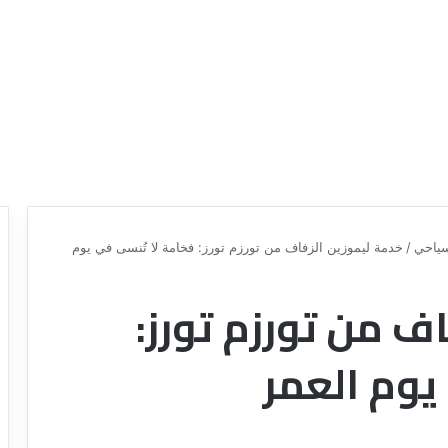
ياحي
/
خدمة ليموزين الزفاف من تورزم تورز: فخامة لا تُنسى في يوم
ف من تورزم تورز:
ع
ر
و
يوم العمر
ض
ش
ر
ك