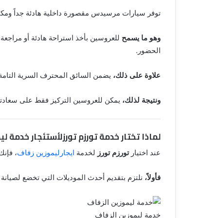
توفر سيارات مرسيدس مقصورة داخلية هادئة جداً ومكي
وهو ما يسمح
للعروسين بأخذ استراحة هادئة أو مراجعة 
الحضور.
علاوة على ذلك،
يضمن السائق المحترف السرية التامة 
ونتيجة لذلك،
يمكن للعروسين التركيز فقط على سعادتهما
لماذا تختار خدمة تورزم تورزلأستئجار خدمة لي
عند اختيار
تورزم تورز
لخدمة
ايجارليموزين زفاف
، فإنك
فأولاً،
نلتزم بتقديم أحدث الموديلات التي تخضع لصيانة ف
خدمة ليموزين الزفاف