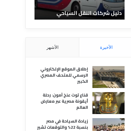
ا
ن
ت
ا
دليل شركات النقل السياحي
دليل الفنادق 
ا
د
ل
ق
ن
ا
ق
ل
ل
م
ا
ص
الأخيرة
الأشهر
ل
ر
س
ي
ي
ة
إطلاق الموقع الإلكتروني
ا
الرسمي للمتحف المصري
ح
الكبير
ي
قناع توت عنخ آمون: رحلة
أيقونة مصرية عبر معارض
العالم
زيادة السياحة في مصر
بنسبة 22% والتوقعات تشير