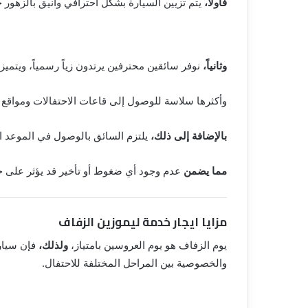
فأولاً،
يتم تزيين السيارة بشكل احترافي وأنيق بالزهور 
وثانياً،
نوفر سائقين محترفين يرتدون زياً رسمياً، ويتميز
وأكثرها سلاسة للوصول إلى قاعات الاحتفالات ومواقع ا
بالإضافة إلى ذلك،
يلتزم السائق بالوصول في الموعد ال
مما يضمن
عدم وجود أي ضغوط أو تأخير قد يؤثر على ج
مزايا ايجار خدمة ليموزين الزفاف
يوم الزفاف هو يوم العروسين بامتياز،
ولذلك،
فإن سيار
والخصوصية بين المراحل المختلفة للاحتفال.