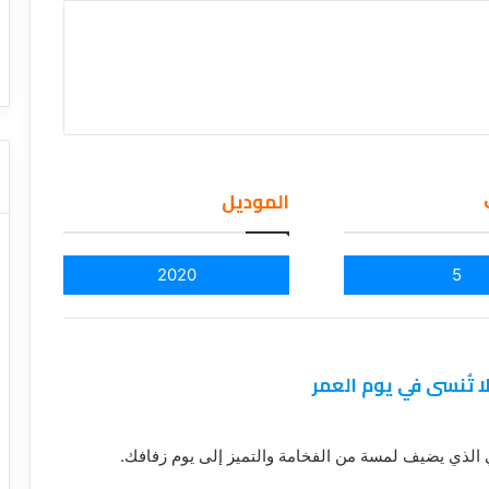
ا
ت كوم – عروض
ت
عروض شركات النقل السياحي
ا
ل
ن
ق
ل
ا
ل
الموديل
س
ي
ا
2020
5
ح
ي
ا تُنسى في يوم العمر
الذي يضيف لمسة من الفخامة والتميز إلى يوم زفافك.