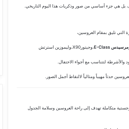
 بل هي جزء أساسي من صور وذكريات هذا اليوم التاريخي.
ة التي تليق بمقام العروسين،
مرسيدس E-Class
،وجيتورX90،وليموزين استرتش
ود والأشرطة لتتناسب مع أجواء الاحتفال.
سين حدثاً مهيباً ومثالياً لالتقاط أجمل الصور.
جستية متكاملة تهدف إلى راحة العروسين وسلامة الجدول