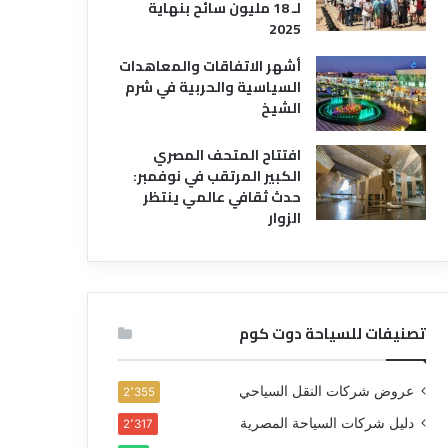
لـ 18 مليون سائح بنهاية
2025
أشهر الاتفاقات والمعاهدات
السياسية والحربية في شرم
الشيخ
افتتاح المتحف المصري
الكبير المرتقب في نوفمبر:
حدث ثقافي عالمي ينتظر
الزوار
تصنيفات للسياحة دوت كوم
عروض شركات النقل السياحي
2٬355
دليل شركات السياحة المصرية
2٬317