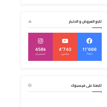
تابع العروض و الاخبار
458k
4٬740
11٬666
Fans
متابعون
انستجرام
تابعنا على فيسبوك