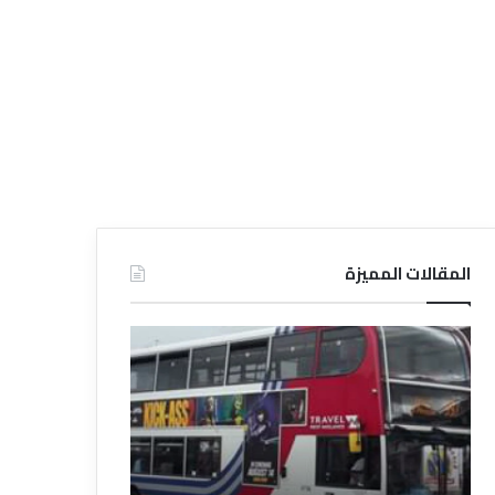
المقالات المميزة
د
د
ل
ل
ي
ي
ل
ل
ش
ا
ر
ل
ك
ف