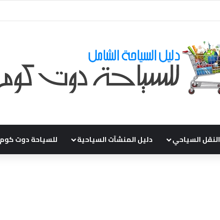
ي طلباتكم و استفسارتكم ... لو عندك سؤال او استفسار ماتدرددش فى طلب الم
النقل السياحي
دليل المنشآت السياحية
للسياحة دوت كوم