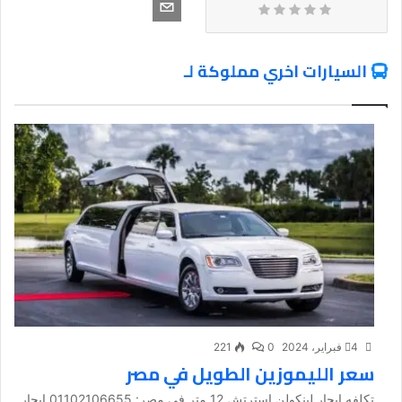
السيارات اخري مملوكة لـ
4 فبراير، 2024
0
221
سعر الليموزين الطويل في مصر
تكلفه ايجار لينكولن استرتش 12 متر في مصر: 01102106655 ايجار