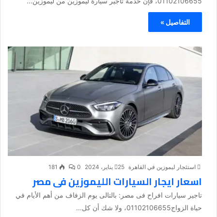
01102106655، فإن خدمة تأجير سيارة ليموزين من ليموزين...
التفاصيل »
استئجار ليموزين في القاهرة
25 يناير، 2024
0
181
اسعار ايجار السيارات الليموزين فى مصر
تاجير سيارات افراح فى مصر: بالتالى يوم الزفاف من أهم الأيام في
حياة الزواج01102106655، ولا شك أن كل...