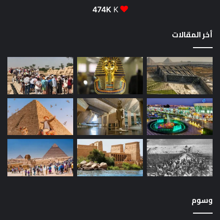
474K
K
أخر المقالات
وسوم