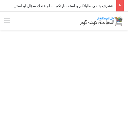
نتشرف بتلقي طلباتكم و استفسارتكم ... لو عندك سؤال او استفسار ماتدرددش فى طلب المساعدة
الق