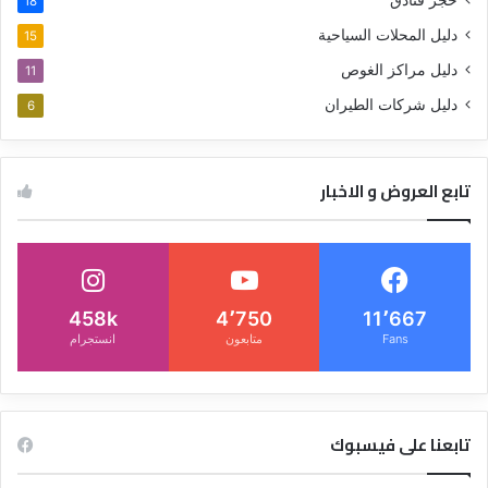
حجز فنادق
18
دليل المحلات السياحية
15
دليل مراكز الغوص
11
دليل شركات الطيران
6
تابع العروض و الاخبار
458k
4٬750
11٬667
Fans
متابعون
انستجرام
تابعنا على فيسبوك