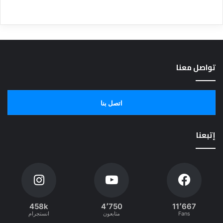
تواصل معنا
اتصل بنا
إتبعنا
458k
4٬750
11٬667
Fans
متابعون
انستجرام