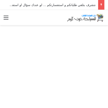
نتشرف بتلقي طلباتكم و استفسارتكم ... لو عندك سؤال او استفسار ماتدرددش فى طلب المساعدة
الق