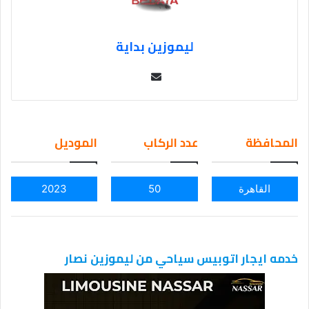
ليموزين بداية
Se
nd
an
em
المحافظة
عدد الركاب
الموديل
ail
القاهرة
50
2023
خدمه ايجار اتوبيس سياحي من ليموزين نصار