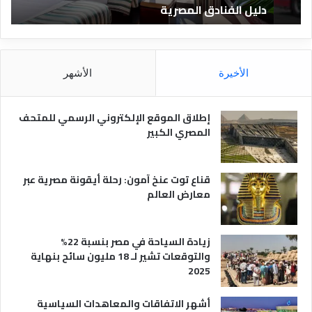
دليل الفنادق المصرية
ت
د
ا
ق
د
ا
ق
ل
و
م
ا
الأخيرة
الأشهر
ص
ن
ر
و
ي
ا
إطلاق الموقع الإلكتروني الرسمي للمتحف
ة
ع
المصري الكبير
ه
ا
قناع توت عنخ آمون: رحلة أيقونة مصرية عبر
معارض العالم
زيادة السياحة في مصر بنسبة 22%
والتوقعات تشير لـ 18 مليون سائح بنهاية
2025
أشهر الاتفاقات والمعاهدات السياسية