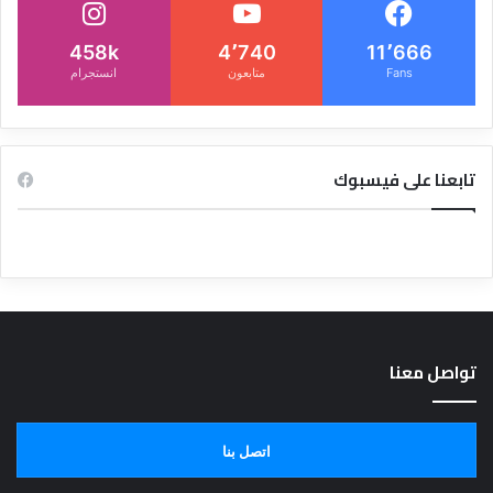
458k
4٬740
11٬666
Fans
متابعون
انستجرام
تابعنا على فيسبوك
تواصل معنا
اتصل بنا