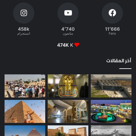
458k
4٬740
11٬666
Fans
متابعون
انستجرام
474K
K
أخر المقالات