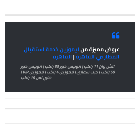
عروض مميزة من
ليموزين خدمة استقبال
المطار في القاهره
|
القاهرة
اتش وان 11 راكب | اتوبيس كبير 33 راكب | اتوبيس كبير
50 راكب | جيب سفاري | ليموزين 4 راكب | ليموزين VIP |
هاي اس 16 راكب