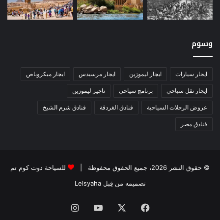
وسوم
ايجار سيارات
ايجار ليموزين
ايجار مرسيدس
ايجار ميكروباص
ايجار نقل سياحي
برنامج سياحي
تاجير ليموزين
عروض الرحلات السياحية
فنادق الغردقة
فنادق شرم الشيخ
فنادق مصر
© حقوق النشر 2026، جميع الحقوق محفوظة |
للسياحة دوت كوم تم
تصميمه من قِبل Lelsyaha
فيسبوك
‫X
‫YouTube
انستقرام