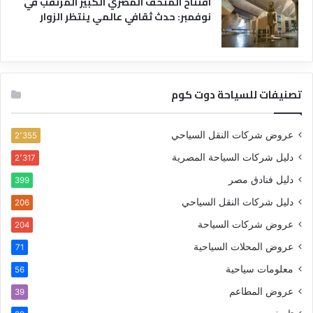
افتتاح المتحف المصري الكبير المرتقب في
نوفمبر: حدث ثقافي عالمي ينتظر الزوار
تصنيفات للسياحة دوت كوم
عروض شركات النقل السياحي
2٬355
دليل شركات السياحة المصرية
2٬317
دليل فنادق مصر
399
دليل شركات النقل السياحي
206
عروض شركات السياحة
204
عروض المحلات السياحية
71
معلومات سياحية
56
عروض المطاعم
39