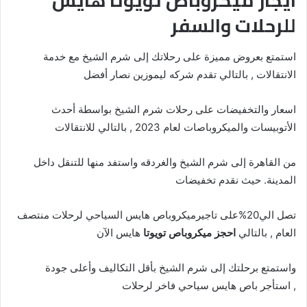
ايجار ميكروباص تويوتا هايس
للرحلات والسفر
استمتع بعروض مميزة على رحلاتك إلى شرم الشيخ مع خدمة
الانتقالات , بالتالي تقدم شركه ليموزين نصار أفضل
اسعار والتخفيضات على رحلات شرم الشيخ بواسطة أحدث
الأتوبيسات والميكروباصات لعام 2023 , بالتالي للانتقالات
من القاهرة إلى شرم الشيخ والغردقه واستفد منها للتنقل داخل
المدينة. حيث نقدم تخفيضات
تصل الي20%على تاجيرميكروباص هايس السياحي لرحلات منتصف
العام , بالتالي
احجز ميكروباص تويوتا
هايس الآن
واستمتع برحلتك إلى شرم الشيخ بأقل التكاليف وأعلى جودة
, استأجر باص هايس
سياحي فاخر لرحلات