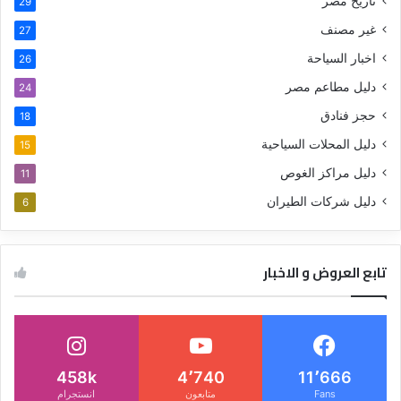
تاريخ مصر
29
غير مصنف
27
اخبار السياحة
26
دليل مطاعم مصر
24
حجز فنادق
18
دليل المحلات السياحية
15
دليل مراكز الغوص
11
دليل شركات الطيران
6
تابع العروض و الاخبار
458k
4٬740
11٬666
Fans
متابعون
انستجرام