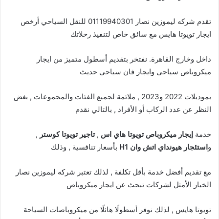
تقدم شركه ليموزين نصار 01119940301 للنقل السياحي أرخص
ايجار تويوتا هايس مع سائق خاص لتنفيذ رحلاتك
داخل وخارج القاهرة. نفتخر بتقديم أسطول متميز من ايجار
ميكروباص سياحي وايجار فان سياحي حديث
بموديلات 2022 و2023 , ملائمة لجميع الفئات والمجموعات , بغض
النظر عن عدد الركاب أو الأفراد , بالتالي نقدم
خدمة
إيجار ميكروباص تويوتا هاي اس
,
تاجير تويوتا كوستر
,
و
استئجار هيونداي اتش وان H1
بأسعار تنافسية , وذلك
مع تقديم أفضل خدمة بأقل تكلفة , لذلك تعتبر شركه ليموزين نصار
الخيار الأمثل لشركات تبحث عن ايجار ميكروباص
تويوتا هايس
, لذلك نوفر أسطولًا هائلًا من ميكروباصات السياحة