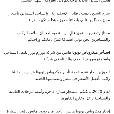
هايس
الشكل الجديد لرحلاتكم إلى الغردقة , سهل حشيش
شرم الشيخ , دهب , طابا , الإسكندرية , والساحل الشمالي بأسعار
مميزة جدًا , بالتالي باصاتنا مجهزة بنظام تكييف هواء
ممتاز وتمتاز بمستوى عالٍ من التعقيم لضمان سلامة الركاب
والمسافرين. نحن نولي اهتمامًا كبيرًا بأمانكم وراحتكم
استأجر ميكروباص تويوتا
هايس من شركة تورزم تورز للنقل السياحي
واستمتع بعروض الصيف والشتاء في شركة
ليموزين نصار نقدم خدمة تأجير ميكروباص تويوتا هايس بسعة 14
راكب بأفضل الأسعار في مصر وبتصميمها الجديد
لعام 2023. يمكنكم استئجار سيارة فاخرة وأنيقة للرحلات العائلية
والسياحية داخل وخارج القاهرة.
إيجار ميكروباص تويوتا هايس , تأجير فان تويوتا هايس , إيجار سيارة