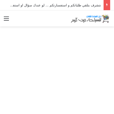
نتشرف بتلقي طلباتكم و استفسارتكم ... لو عندك سؤال او استفسار ماتدرددش فى طلب المساعدة
الق