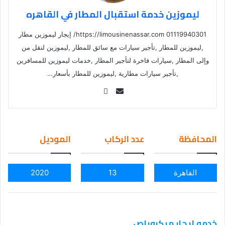
ليموزين خدمة استقبال المطار في القاهره
01119940301 https://limousinenassar.com/ إيجار ليموزين مطار
,ليموزين للمطار ,تأجير سيارات مع سائق للمطار ,ليموزين لنقل من
وإلى المطار ,سيارات فاخرة لتأجير المطار ,خدمات ليموزين للمسافرين
,تأجير سيارات مطارية ,ليموزين للمطار بأسعار…
Se
nd
an
em
المحافظة
عدد الركاب
الموديل
ail
القاهرة
13
2020
خدمه ايجار ميكروباص