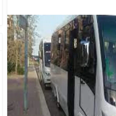
ا
ت
قل السياحي
دليل شركات النقل السياحي
ا
ل
ن
ق
ل
ا
ل
س
ي
ا
ح
ي