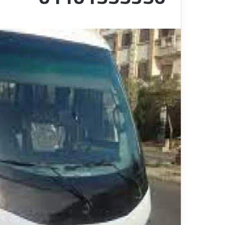
ا
قناة للسياحة دوت كوم – عروض
ت
الفنادق
عروض شركات الن
ا
ل
ن
ق
ل
ا
ل
س
ي
ا
ح
ي