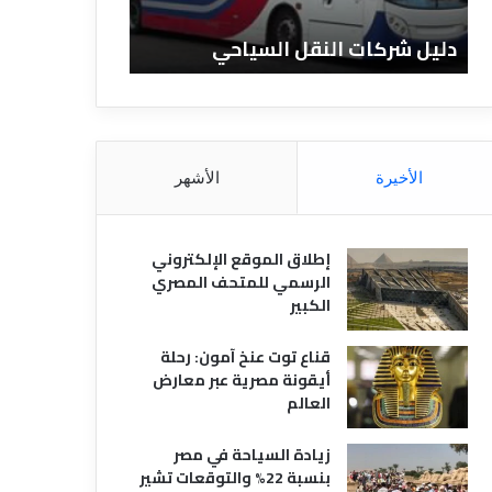
ن
ف
ا
ن
دليل الفنادق المصرية
تعريف الفنادق
د
ا
ق
د
ا
ق
ل
و
م
ا
ص
ن
الأخيرة
الأشهر
ر
و
ي
ا
ة
ع
إطلاق الموقع الإلكتروني
ه
الرسمي للمتحف المصري
ا
الكبير
قناع توت عنخ آمون: رحلة
أيقونة مصرية عبر معارض
العالم
زيادة السياحة في مصر
بنسبة 22% والتوقعات تشير