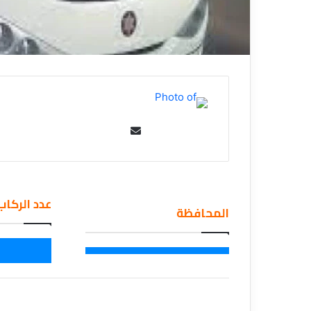
Se
nd
an
em
عدد الركاب
ail
المحافظة