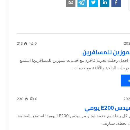
213
0
موزين للمسافرين
 اجعل رحلتك تجربة فاخرة مع خدمات ليموزين للمسافرين! استمتع
درجات الراحة والأناقة مع خدمات...
»
230
0
E200 يومي
اختر التميز في كل رحلة مع خدمة إيجار مرسيدس E200 اليومية! استمتع بالفخامة
ل لحظة. سيارة...