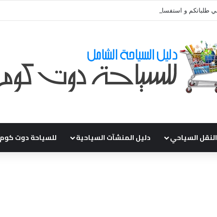
ي طلباتكم و استفسارتكم ... لو عندك سؤال او استفسار ماتدرددش فى طلب الم
النقل السياحي
دليل المنشآت السياحية
للسياحة دوت كوم