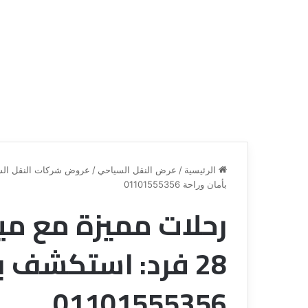
الرئيسية
/
عرض النقل السياحي
/
عروض شركات النقل الس
بأمان وراحة 01101555356
رحلات مميزة مع م
ع
ر
و
28 فرد: استكشف ب
ض
ش
ر
01101555356
ك