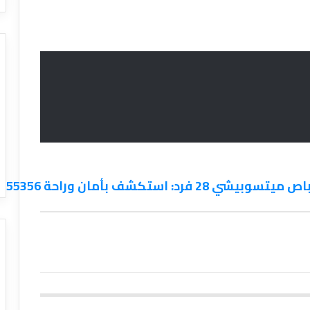
شف بأمان وراحة 01101555356