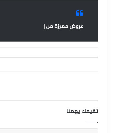
عروض مميزة من |
تقيمك يهمنا