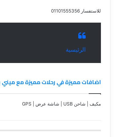
للاستفسار 01101555356
الرئيسية
اضافات مميزة في رحلات مميزة مع ميني باص ميتسوبيشي 28 فرد: استك
مكيف | شاحن USB | شاشة عرض | GPS