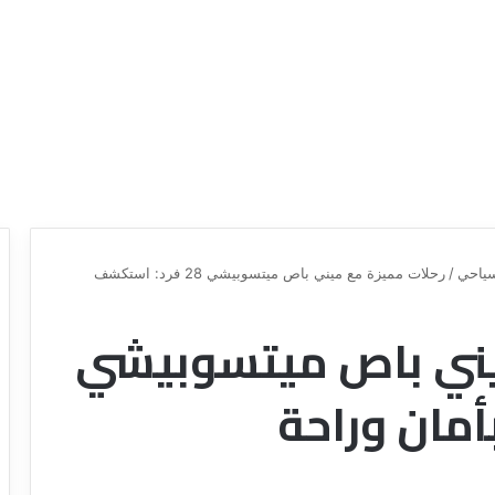
ياحي
/
رحلات مميزة مع ميني باص ميتسوبيشي 28 فرد: استكشف
يني باص ميتسوبيشي
د
ل
ي
أمان وراحة
ل
ش
ر
ك