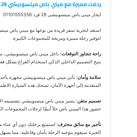
رحلات مميزة مع ميني باص ميتسوبيشي 28 فرد: استكشف بأمان وراحة 01101555356
ايجار مينى باص ميتسوبيشى 28 فرد 01101555356
لتوفير رحلة مميزة ومريحة للمجموعات الكبيرة.
راحة تتجاوز التوقعات:
داخل ميني باص ميتسوبيشي، ستج
يتيح التصميم الداخلي الذكي استخدام الفراغ بشكل فعا
سلامة وأمان:
تأتي ميني باص ميتسوبيشي مجهزة بأحدث 
المتقدمة إلى أجهزة الأمان، تمنحك هذه السيارة الاطمئن
تصميم متقن:
يتميز ميني باص ميتسوبيشي بتصميمه الأ
حضور هذا الميني باص حلاً أنيقًا لرحلات المجموعات الك
تأجير مع سائق محترف:
استمتع برحلتك دون أي عناء م
الخبرة سيقوم بتوجيه الرحلة بأمان وفاعلية، مما يسهل 