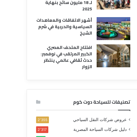
لـ 18 مليون سائح بنهاية
2025
أشهر الاتفاقات والمعاهدات
السياسية والحربية في شرم
الشيخ
افتتاح المتحف المصري
الكبير المرتقب في نوفمبر:
حدث ثقافي عالمي ينتظر
الزوار
تصنيفات للسياحة دوت كوم
عروض شركات النقل السياحي
2٬355
دليل شركات السياحة المصرية
2٬317