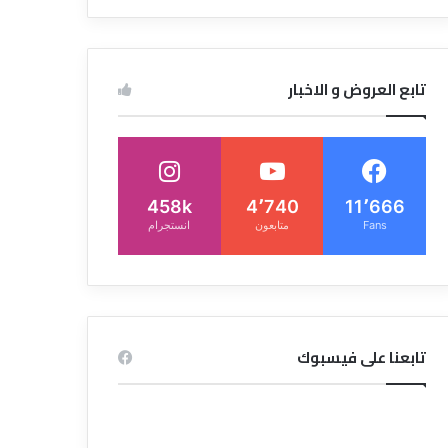
تابع العروض و الاخبار
458k
4٬740
11٬666
Fans
متابعون
انستجرام
تابعنا على فيسبوك