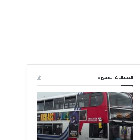
المقالات المميزة
د
ت
ل
ع
ي
ر
ل
ي
ا
ف
ل
ا
ف
ل