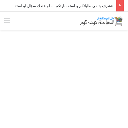
نتشرف بتلقي طلباتكم و استفسارتكم ... لو عندك سؤال او استفسار ماتدرددش فى طلب المساعدة
الق