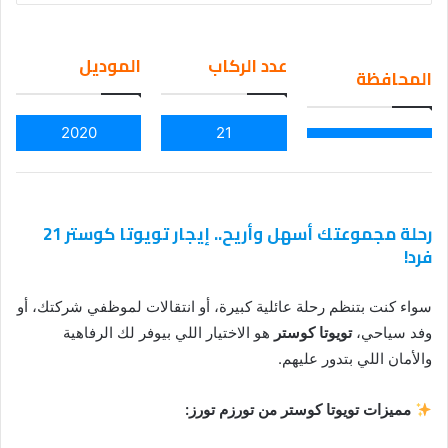
an
em
عدد الركاب
الموديل
المحافظة
ail
2020
21
رحلة مجموعتك أسهل وأريح.. إيجار تويوتا كوستر 21
فرد!
سواء كنت بتنظم رحلة عائلية كبيرة، أو انتقالات لموظفي شركتك، أو
وفد سياحي،
تويوتا كوستر
هو الاختيار اللي بيوفر لك الرفاهية
والأمان اللي بتدور عليهم.
مميزات تويوتا كوستر من تورزم تورز: