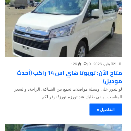
21 يناير، 2026
0
126
متاح الآن: تويوتا هاي اس 14 راكب (أحدث
موديل)
لو بتدور على وسيلة مواصلات تجمع بين الشياكة، الراحة، والسعر
المناسب.. يبقى طلبك عند تورزم تورز! نوفر لكم...
التفاصيل »