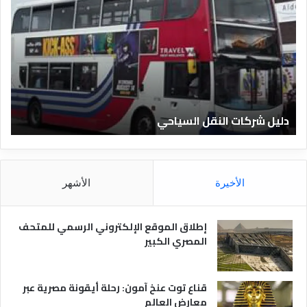
ل
ع
ي
ر
ل
ي
ا
ف
ل
ا
ف
ل
ن
ف
ا
ن
دليل الفنادق المصرية
ت
د
ا
ق
د
ا
ق
ل
و
م
ا
الأخيرة
الأشهر
ص
ن
ر
و
ي
ا
إطلاق الموقع الإلكتروني الرسمي للمتحف
ة
ع
المصري الكبير
ه
ا
قناع توت عنخ آمون: رحلة أيقونة مصرية عبر
معارض العالم