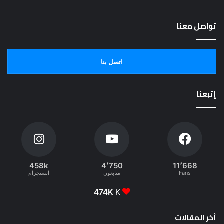
تواصل معنا
اتصل بنا
إتبعنا
458k
4٬750
11٬668
Fans
متابعون
انستجرام
474K
K
أخر المقالات