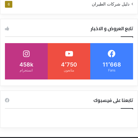
دليل شركات الطيران
6
تابع العروض و الاخبار
458k
4٬750
11٬668
Fans
متابعون
انستجرام
تابعنا على فيسبوك