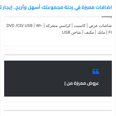
اضافات مميزة في رحلة مجموعتك أسهل وأريح.. إيجار تويوتا 
شاشات عرض | كاسيت | كراسي متحركة | DVD /CD/ USB | WI-
FI | مايك | مكيف | شاحن USB
عروض مميزة من |