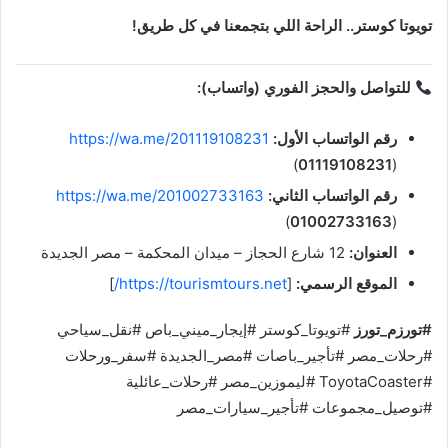
تويوتا كوستر.. الراحة اللي بتجمعنا في كل طريق!
للتواصل والحجز الفوري (واتساب):
رقم الواتساب الأول:
https://wa.me/201119108231
(
01119108231
)
رقم الواتساب الثاني:
https://wa.me/201002733163
(
01002733163
)
العنوان:
12 شارع الحجاز – ميدان المحكمة – مصر الجديدة
الموقع الرسمي:
[
https://tourismtours.net/
]
#تورزم_تورز
#تويوتا_كوستر #إيجار_ميني_باص #نقل_سياحي
#رحلات_مصر #تأجير_باصات #مصر_الجديدة #سفر_ورحلات
#ToyotaCoaster #ليموزين_مصر #رحلات_عائلية
#توصيل_مجموعات #تأجير_سيارات_مصر