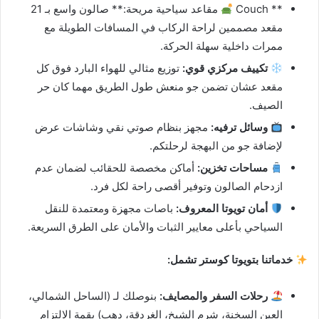
** Couch
مقاعد سياحية مريحة:** صالون واسع بـ 21
مقعد مصممين لراحة الركاب في المسافات الطويلة مع
ممرات داخلية سهلة الحركة.
تكييف مركزي قوي:
توزيع مثالي للهواء البارد فوق كل
مقعد عشان تضمن جو منعش طول الطريق مهما كان حر
الصيف.
وسائل ترفيه:
مجهز بنظام صوتي نقي وشاشات عرض
لإضافة جو من البهجة لرحلتكم.
مساحات تخزين:
أماكن مخصصة للحقائب لضمان عدم
ازدحام الصالون وتوفير أقصى راحة لكل فرد.
أمان تويوتا المعروف:
باصات مجهزة ومعتمدة للنقل
السياحي بأعلى معايير الثبات والأمان على الطرق السريعة.
خدماتنا بتويوتا كوستر تشمل:
رحلات السفر والمصايف:
بنوصلك لـ (الساحل الشمالي،
العين السخنة، شرم الشيخ، الغردقة، دهب) بقمة الالتزام