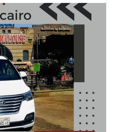
ي
ا
قناة للسياحة دوت كوم – عروض
ا
ت
الفنادق
عروض شركات
ح
ا
ة
ل
د
ن
و
ق
ت
ل
ك
ا
و
ل
م
س
–
ي
ع
ا
ر
ح
و
ي
ض
ا
ل
ف
ن
ا
د