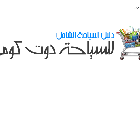
ي طلباتكم و استفسارتكم ... لو عندك سؤال او استفسار ماتدرددش فى طلب الم