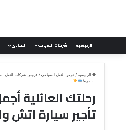
الرئيسية
شركات السياحة
الفنادق
الرئيسية
/
عرض النقل السياحي
/
عروض شركات النقل الس
القاهرة!
رحلتك العائلية أج
ق
ع
ن
ر
ا
و
تأجير سيارة اتش وا
ة
ض
ل
ش
ل
ر
س
ك