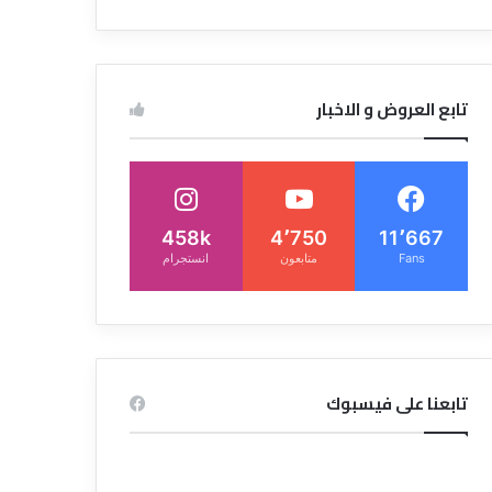
تابع العروض و الاخبار
458k
4٬750
11٬667
Fans
متابعون
انستجرام
تابعنا على فيسبوك