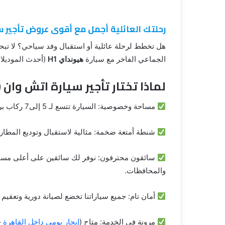
رحلتك العائلية أجمل مع أقوى عروض تأجير س
هل تخطط لرحلة عائلية أو استقبال وفد سياحي؟ لا تب
الجماعي الفاخر مع سيارة
هيونداي H1
(أحدث الموديلا
لماذا تختار تأجير سيارة اتش وان (Hyundai H1) معنا؟
مساحة وخصوصية: السيارة تتسع لـ 5 إلى7 ركاب براحة تامة، مع صالون واسع وتكييف مركزي مزدوج.
شنطة أمتعة ضخمة: مثالية لاستقبال وتوديع المطار
سائقون محترفون: نوفر لك سائقين على أعلى مستوى 
والمحافظات.
أمان تام: جميع سياراتنا تخضع لصيانة دورية وتعقي
مرونة في الخدمة: متاح (
إيجار يومي داخل القاهرة
–