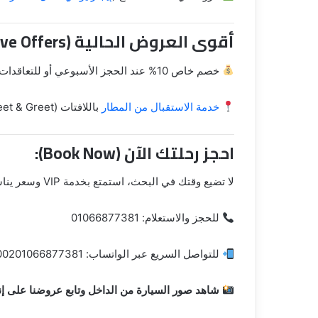
أقوى العروض الحالية (H1 Exclusive Offers):
خصم خاص 10% عند الحجز الأسبوعي أو للتعاقدات الطويلة.
خدمة الاستقبال من المطار
باللافتات (Meet & Greet) متوفرة الآن مجاناً عند الحجز ذهاب وعودة.
احجز رحلتك الآن (Book Now):
لا تضيع وقتك في البحث، استمتع بخدمة VIP وسعر يناسب ميزانيتك.
للحجز والاستعلام: 01066877381
للتواصل السريع عبر الواتساب: 00201066877381
شاهد صور السيارة من الداخل وتابع عروضنا على إ