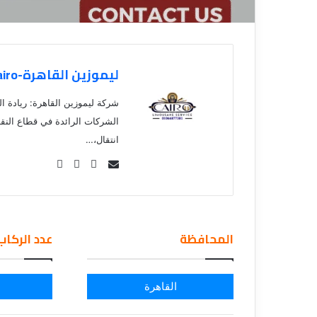
ق
ليموزين القاهرة-Limousine Cairo
شركة ليموزين القاهرة: ريادة ال
الشركات الرائدة في قطاع النق
انتقال،…
Se
nd
an
em
المحافظة
عدد الركاب
ail
القاهرة