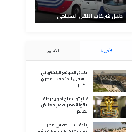
ن
ف
ا
ن
دليل الفنادق المصرية
تعريف ال
د
ا
ق
د
ا
ق
ل
و
م
ا
ص
ن
الأخيرة
الأشهر
ر
و
ي
ا
ة
ع
إطلاق الموقع الإلكتروني
ه
الرسمي للمتحف المصري
ا
الكبير
قناع توت عنخ آمون: رحلة
أيقونة مصرية عبر معارض
العالم
زيادة السياحة في مصر
بنسبة 22% والتوقعات تشير