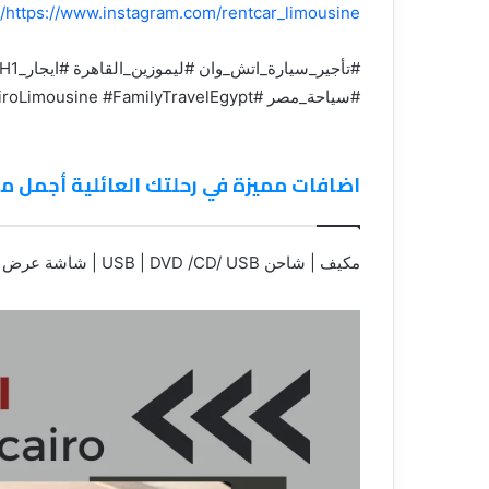
https://www.instagram.com/rentcar_limousine/
#سياحة_مصر #HyundaiH1 #CairoLimousine #FamilyTravelEgypt
اضافات مميزة في رحلتك العائلية أجمل م
مكيف | شاحن USB | DVD /CD/ USB | شاشة عرض | GPS