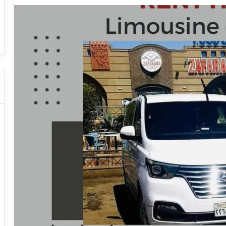
ا
ت
 النقل السياحي
دليل شركات النقل السياحي
ا
ل
ن
ق
ل
ا
ل
س
ي
ا
ح
ي