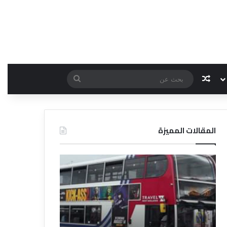
مقال عشوائي
بحث
عن
المقالات المميزة
د
ت
ل
ع
ي
ر
ل
ي
ا
ف
ل
ا
ف
ل