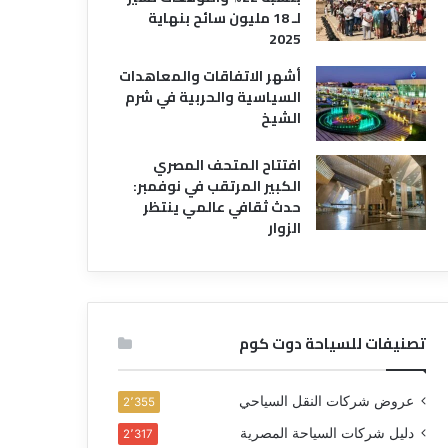
لـ 18 مليون سائح بنهاية
2025
أشهر الاتفاقات والمعاهدات
السياسية والحربية في شرم
الشيخ
افتتاح المتحف المصري
الكبير المرتقب في نوفمبر:
حدث ثقافي عالمي ينتظر
الزوار
تصنيفات للسياحة دوت كوم
عروض شركات النقل السياحي
2٬355
دليل شركات السياحة المصرية
2٬317