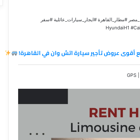
#تأجير_سيارة_اتش_وان #ليموزين_القاهرة #ايجار_H1_مصر #مطار_القاهرة #ايجار_سيارات_عائلية #سفر
ع أقوى عروض تأجير سيارة اتش وان في القاهرة!