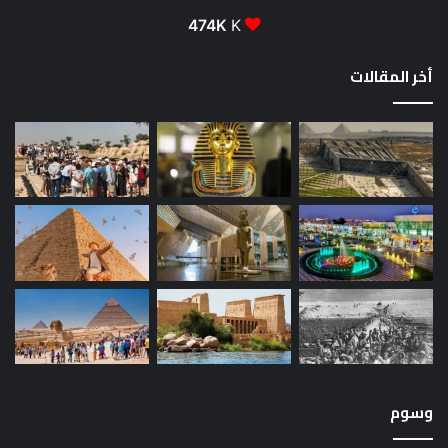
474K
K
أخر المقالات
وسوم