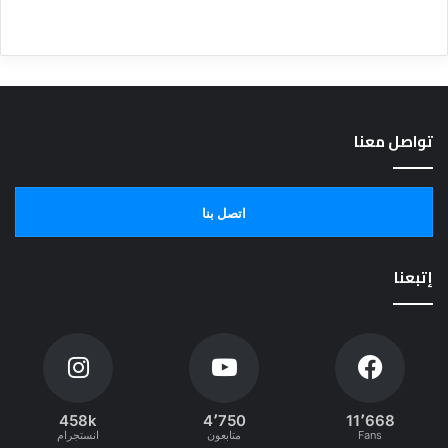
تواصل معنا
اتصل بنا
إتبعنا
458k
4٬750
11٬668
Fans
متابعون
انستجرام