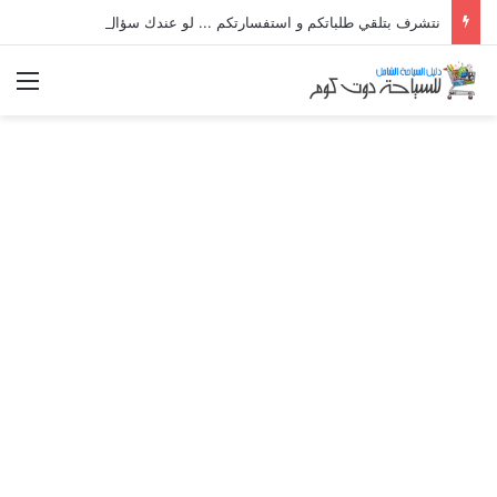
نتشرف بتلقي طلباتكم و استفسارتكم ... لو عندك سؤال او استفسار ماتدرددش فى طلب المساعدة
الق