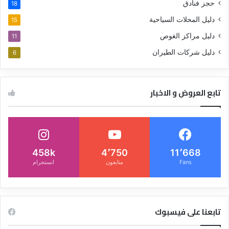
حجز فنادق
18
دليل المحلات السياحية
15
دليل مراكز الغوص
11
دليل شركات الطيران
6
تابع العروض و الاخبار
458k
4٬750
11٬668
Fans
متابعون
انستجرام
تابعنا على فيسبوك