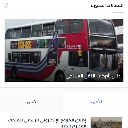
المقالات المميزة
د
ل
ي
ل
ا
ل
ف
ن
ا
يل شركات النقل السياحي
دليل ا
د
ق
ا
ل
م
الأخيرة
الأشهر
ص
ر
ي
إطلاق الموقع الإلكتروني الرسمي للمتحف
ة
المصري الكبير