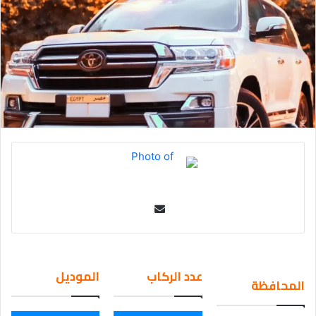
Se
nd
an
em
عدد الركاب
الموديل
المحافظة
ail