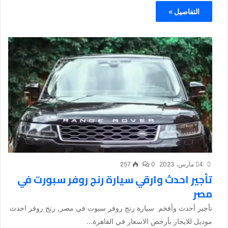
التفاصيل »
4 مارس، 2023
0
257
تأجير احدث وارقي سيارة رنج روفر سبورت في
مصر
تأجير أحدث وأفخم سيارة رنج روفر سبوت في مصر, رنج روفر احدث
موديل للايجار بأرخص الاسعار في القاهرة...