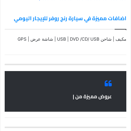
اضافات مميزة في سيارة رنج روفر للإيجار اليومي
مكيف | شاحن USB | DVD /CD/ USB | شاشة عرض | GPS
عروض مميزة من |