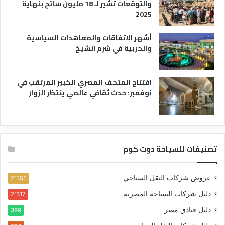
والتوقعات تشير لـ 18 مليون سائح بنهاية
2025
أشهر الاتفاقات والمعاهدات السياسية
والحربية في شرم الشيخ
افتتاح المتحف المصري الكبير المرتقب في
نوفمبر: حدث ثقافي عالمي ينتظر الزوار
تصنيفات للسياحة دوت كوم
عروض شركات النقل السياحي
2٬355
دليل شركات السياحة المصرية
2٬317
دليل فنادق مصر
399