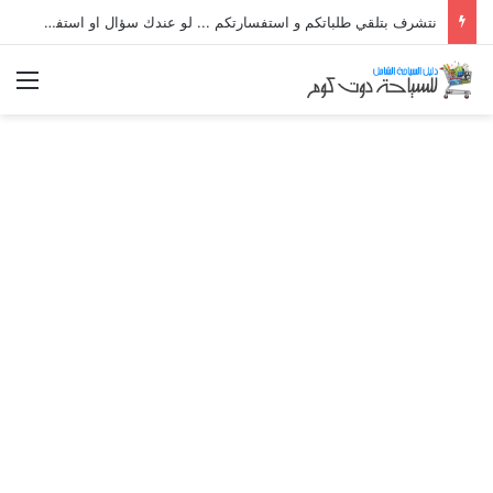
نتشرف بتلقي طلباتكم و استفسارتكم ... لو عندك سؤال او استفسار ماتدرددش فى طلب المساعدة
الق