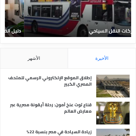
ل
ا
ف
ل
ن
ف
ا
ن
دليل الفنادق المصرية
ت
د
ا
ق
د
ا
ق
ل
و
م
ا
الأخيرة
الأشهر
ص
ن
ر
و
ي
ا
إطلاق الموقع الإلكتروني الرسمي للمتحف
ة
ع
المصري الكبير
ه
ا
قناع توت عنخ آمون: رحلة أيقونة مصرية عبر
معارض العالم
زيادة السياحة في مصر بنسبة 22%