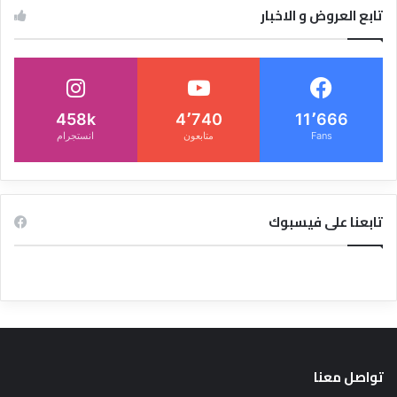
تابع العروض و الاخبار
458k
4٬740
11٬666
Fans
متابعون
انستجرام
تابعنا على فيسبوك
تواصل معنا