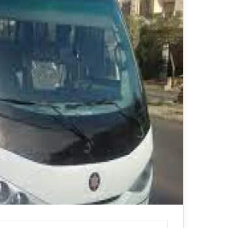
ا
قناة للسياحة دوت كوم – عروض
ت
الفنادق
عروض شركات الن
ا
ل
ن
ق
ل
ا
ل
س
ي
ا
ح
ي