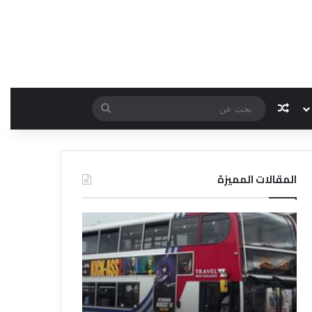
مقال عشوائي
بحث
عن
المقالات المميزة
د
ت
ل
ع
ي
ر
ل
ي
ا
ف
ل
ا
ف
ل