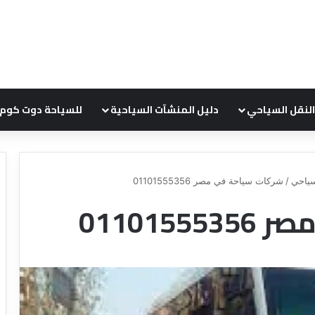
النقل السياحي
دليل المنشآت السياحية
للسياحة دوت كوم
ياحي
/
شركات سياحة في مصر 01101555356
011015
د
ل
ي
ل
ش
ر
ك