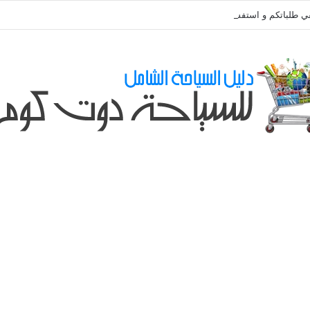
ي طلباتكم و استفسارتكم ... لو عندك سؤال او استفسار ماتدرددش فى طلب الم