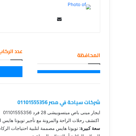
Se
nd
an
em
عدد الركاب
ail
المحافظة
شركات سياحة في مصر 01101555356
ايجار مينى باص ميتسوبيشى 28 فرد 01101555356
اكتشف رحلات الراحة والمرونة مع تأجير تويوتا هايس لـ 13 فردًا
سعة كبيرة: