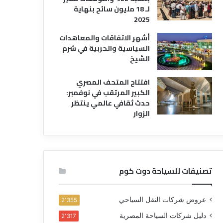
لـ 18 مليون سائح بنهاية
2025
أشهر الاتفاقات والمعاهدات
السياسية والحربية في شرم
الشيخ
افتتاح المتحف المصري
الكبير المرتقب في نوفمبر:
حدث ثقافي عالمي ينتظر
الزوار
تصنيفات للسياحة دوت كوم
عروض شركات النقل السياحي
2٬355
دليل شركات السياحة المصرية
2٬317