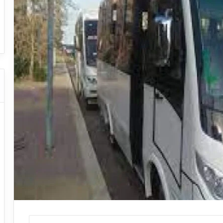
ا
ت
قل السياحي
دليل شركات النقل السياحي
ا
ل
ن
ق
ل
ا
ل
س
ي
ا
ح
ي