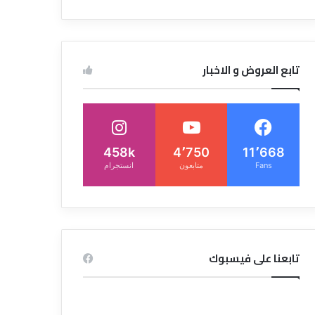
تابع العروض و الاخبار
458k
4٬750
11٬668
Fans
متابعون
انستجرام
تابعنا على فيسبوك