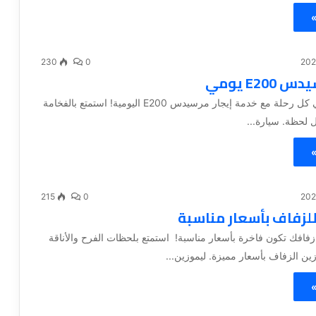
»
230
0
E200 يومي
اختر التميز في كل رحلة مع خدمة إيجار مرسيدس E200 اليومية! استمتع بالفخامة
ل لحظة. سيارة...
»
215
0
للزفاف بأسعار مناسبة
افك تكون فاخرة بأسعار مناسبة! استمتع بلحظات الفرح والأناقة
ين الزفاف بأسعار مميزة. ليموزين...
»