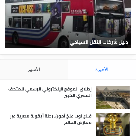
ل
ا
ل
ف
ن
ا
دليل الفنادق المصرية
د
ق
ا
ل
م
الأخيرة
الأشهر
ص
ر
ي
إطلاق الموقع الإلكتروني الرسمي للمتحف
ة
المصري الكبير
قناع توت عنخ آمون: رحلة أيقونة مصرية عبر
معارض العالم