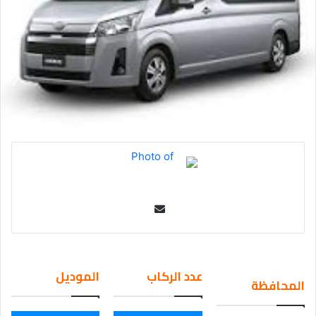
Se
nd
an
em
عدد الركاب
الموديل
المحافظة
ail