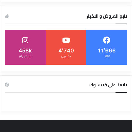
تابع العروض و الاخبار
458k
4٬740
11٬666
Fans
متابعون
انستجرام
تابعنا على فيسبوك