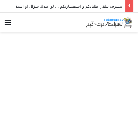
نتشرف بتلقي طلباتكم و استفسارتكم ... لو عندك سؤال او استفسار ماتدرددش فى طلب المساعدة
الق