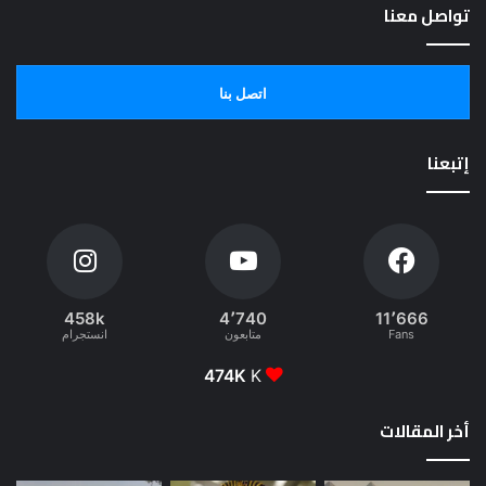
تواصل معنا
اتصل بنا
إتبعنا
458k
4٬740
11٬666
Fans
متابعون
انستجرام
474K
K
أخر المقالات