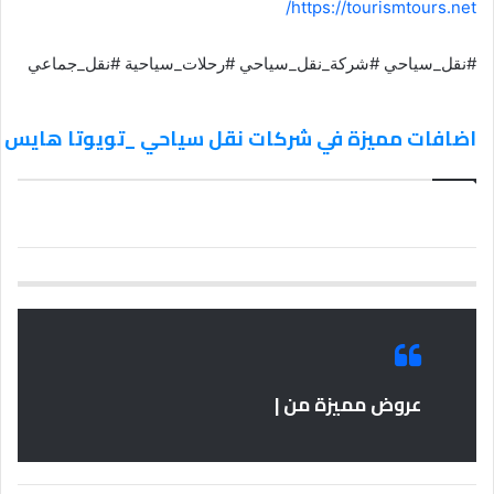
https://tourismtours.net/
#نقل_سياحي #شركة_نقل_سياحي #رحلات_سياحية #نقل_جماعي
اضافات مميزة في شركات نقل سياحي _تويوتا هايس 01119940101
عروض مميزة من |