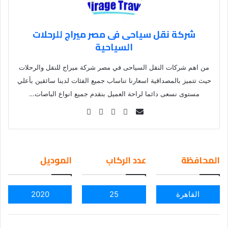
شركة نقل سياحى فى مصر ميراج للرحلات
السياحية
من اهم شركات النقل السياحى في مصر شركة ميراج للنقل والرحلات
حيث تتميز بالمصداقية اسعارنا تناساب جميع الفئات لدينا سائقين بأعلي
مستوى نسعى دائما لراحة العميل بنقدم جميع انواع الباصات…
Se
nd
an
em
المحافظة
عدد الركاب
الموديل
ail
القاهرة
25
2020