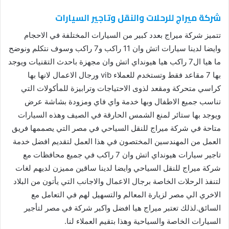
شركة ميراج للرحلات والنقل وتاجير السيارات
تتميز شركة ميراج بعدد كبير من السيارات المختلفة في الاحجام
وايضا لدينا سيارات اتش وان 11 راكب و7 راكب وسوف نتكلم ونوضح
ما هيا ال7 راكب هيا هيونداي اتش وان مجهزة باحدث التقنيات ويوجد
بها 7 مقاعد فقط وتستخدم للعملاء vib ورجال الاعمال لانها بها
كراسي متحركة ومقعد لذوى الاحتياجات وترابيزة للمأكولات التي
تناسب جميع الاطفال وبها خدمة واي فاي ومزودة بشاشة عرض
ويوجد بها ستائر لمنع الشمس الحارقة في الصيف وهذه السيارات
متاحة في شركة ميراج للنقل السياحي في مصر التي يصممها فريق
العمل من المهندسين المختصون في هذا العمل لتقديم افضل خدمة
تاجير سيارات هيونداي اتش وان 7 راكب في جميع محافظات مع
شركة ميراج للنقل السياحي وايضا لدينا ساقين مميزن لديهم لغات
لتنفذ الرحلات الخاصة برجال الاعمال والاجانب التي يأتون من البلاد
الاخري الي مصر لزيارة المعالم والتسهيل لهم في التعامل مع
السائق.لذلك تعتبر ميراج هيا افضل واكبر شركة في مصر لتأجير
السيارات الخاصة والسياحية وهذا بتقيم العملاء لنا.