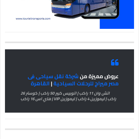
عروض مميزة من
شركة نقل سياحى فى
مصر ميراج للرحلات السياحية
|
القاهرة
اتش وان 11 راكب | اتوبيس كبير 50 راكب | كوستر 26
راكب | ليموزين 4 راكب | ليموزين VIP | هاي اس 16 راكب