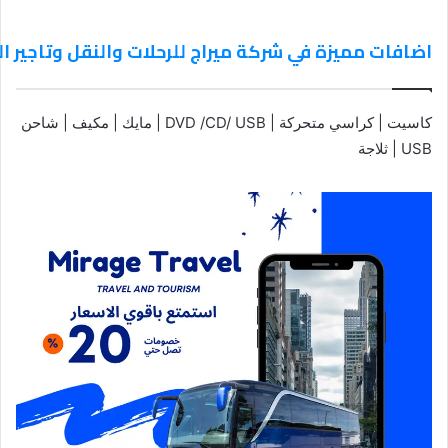
اضافات مميزة في شركة ميراج للرحلات والنقل وتاجير ا
كاسيت | كراسي متحركة | DVD /CD/ USB | مايك | مكيف | شاحن
USB | ثلاجة