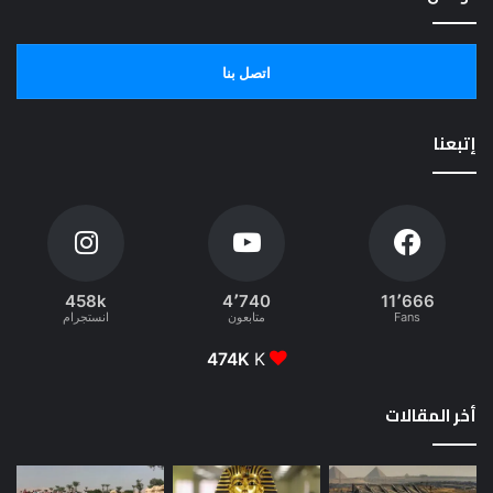
اتصل بنا
إتبعنا
458k
4٬740
11٬666
Fans
متابعون
انستجرام
474K
K
أخر المقالات