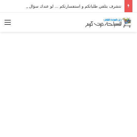
نتشرف بتلقي طلباتكم و استفسارتكم ... لو عندك سؤال او استفسار ماتدرددش فى طلب المساعدة
الق