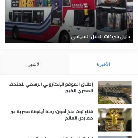
ش
ا
ر
ل
ك
ف
ا
ن
ت
ا
دليل شركات النقل السياحي
دل
ا
د
ل
ق
ن
ا
ق
ل
ل
م
الأخيرة
الأشهر
ا
ص
ل
ر
س
ي
إطلاق الموقع الإلكتروني الرسمي للمتحف
ي
ة
المصري الكبير
ا
ح
ي
قناع توت عنخ آمون: رحلة أيقونة مصرية عبر
معارض العالم