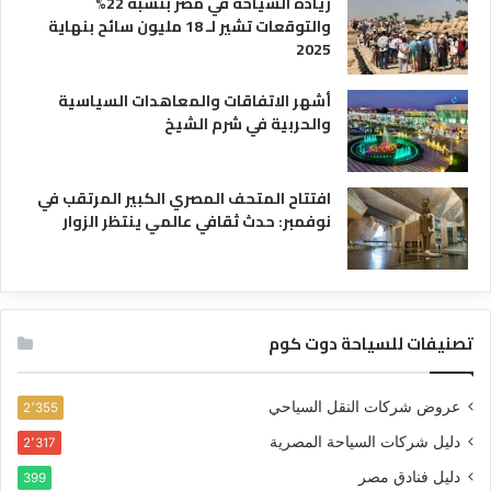
زيادة السياحة في مصر بنسبة 22%
والتوقعات تشير لـ 18 مليون سائح بنهاية
2025
أشهر الاتفاقات والمعاهدات السياسية
والحربية في شرم الشيخ
افتتاح المتحف المصري الكبير المرتقب في
نوفمبر: حدث ثقافي عالمي ينتظر الزوار
تصنيفات للسياحة دوت كوم
عروض شركات النقل السياحي
2٬355
دليل شركات السياحة المصرية
2٬317
دليل فنادق مصر
399