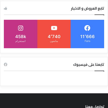
تابع العروض و الاخبار
458k
4٬740
11٬666
Fans
متابعون
انستجرام
تابعنا على فيسبوك
تواصل معنا